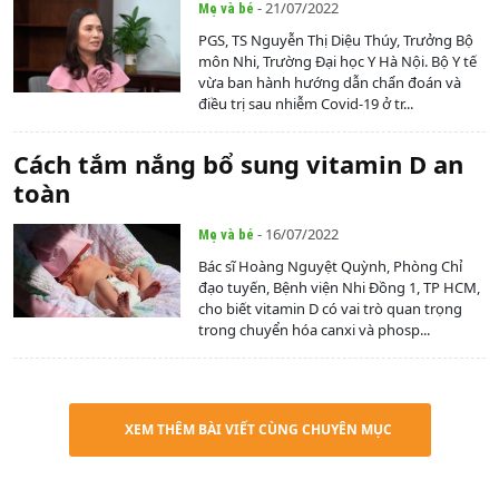
- 21/07/2022
Mẹ và bé
PGS, TS Nguyễn Thị Diệu Thúy, Trưởng Bộ
môn Nhi, Trường Đại học Y Hà Nội. Bộ Y tế
vừa ban hành hướng dẫn chẩn đoán và
điều trị sau nhiễm Covid-19 ở tr...
Cách tắm nắng bổ sung vitamin D an
toàn
- 16/07/2022
Mẹ và bé
Bác sĩ Hoàng Nguyệt Quỳnh, Phòng Chỉ
đạo tuyến, Bệnh viện Nhi Đồng 1, TP HCM,
cho biết vitamin D có vai trò quan trọng
trong chuyển hóa canxi và phosp...
XEM THÊM BÀI VIẾT CÙNG CHUYÊN MỤC