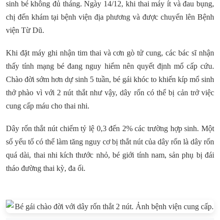
sinh bé không đủ tháng. Ngày 14/12, khi thai máy ít và đau bụng,
chị đến khám tại bệnh viện địa phương và được chuyển lên Bệnh
viện Từ Dũ.
Khi đặt máy ghi nhận tim thai và cơn gò tử cung, các bác sĩ nhận
thấy tính mạng bé đang nguy hiểm nên quyết định mổ cấp cứu.
Chào đời sớm hơn dự sinh 5 tuần, bé gái khóc to khiến kíp mổ sinh
thở phào vì với 2 nút thắt như vậy, dây rốn có thể bị cản trở việc
cung cấp máu cho thai nhi.
Dây rốn thắt nút chiếm tỷ lệ 0,3 đến 2% các trường hợp sinh. Một
số yếu tố có thể làm tăng nguy cơ bị thắt nút của dây rốn là dây rốn
quá dài, thai nhi kích thước nhỏ, bé giới tính nam, sản phụ bị đái
tháo đường thai kỳ, đa ối.