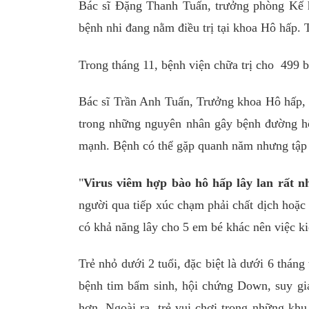
Bác sĩ Đặng Thanh Tuấn, trưởng phòng Kế h
bệnh nhi đang nằm điều trị tại khoa Hô hấp.
Trong tháng 11, bệnh viện chữa trị cho 499 
Bác sĩ Trần Anh Tuấn, Trưởng khoa Hô hấp, 
trong những nguyên nhân gây bệnh đường hô 
mạnh. Bệnh có thể gặp quanh năm nhưng tập
"
Virus viêm hợp bào hô hấp lây lan rất n
người qua tiếp xúc chạm phải chất dịch hoặc 
có khả năng lây cho 5 em bé khác nên việc ki
Trẻ nhỏ dưới 2 tuổi, đặc biệt là dưới 6 tháng
bệnh tim bẩm sinh, hội chứng Down, suy g
hơn. Ngoài ra, trẻ vui chơi trong những khu