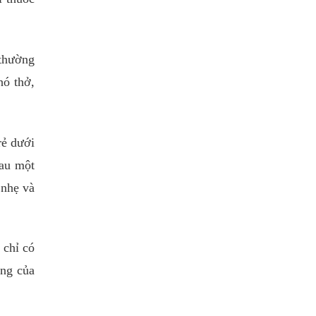
 thường
hó thở,
rẻ dưới
sau một
 nhẹ và
 chỉ có
ởng của