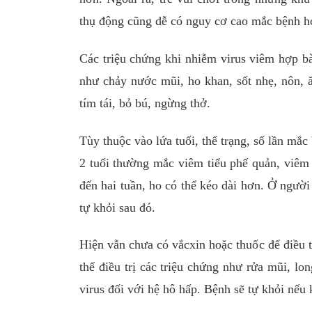
thụ động cũng dễ có nguy cơ cao mắc bệnh 
Các triệu chứng khi nhiễm virus viêm hợp b
như chảy nước mũi, ho khan, sốt nhẹ, nôn, ă
tím tái, bỏ bú, ngừng thở.
Tùy thuộc vào lứa tuổi, thể trạng, số lần mắ
2 tuổi thường mắc viêm tiểu phế quản, viêm
đến hai tuần, ho có thể kéo dài hơn. Ở người
tự khỏi sau đó.
Hiện vẫn chưa có vắcxin hoặc thuốc để điều 
thể điều trị các triệu chứng như rửa mũi, lo
virus đối với hệ hô hấp. Bệnh sẽ tự khỏi nế