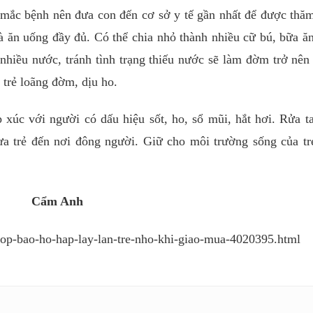
 mắc bệnh nên đưa con đến cơ sở y tế gần nhất để được th
và ăn uống đầy đủ. Có thể chia nhỏ thành nhiều cữ bú, bữa ăn
 nhiều nước, tránh tình trạng thiếu nước sẽ làm đờm trở nên
trẻ loãng đờm, dịu ho.
 xúc với người có dấu hiệu sốt, ho, sổ mũi, hắt hơi. Rửa t
đưa trẻ đến nơi đông người. Giữ cho môi trường sống của tr
Cẩm Anh
-hop-bao-ho-hap-lay-lan-tre-nho-khi-giao-mua-4020395.html