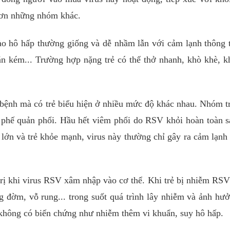
hơn những nhóm khác.
ào hô hấp thường giống và dễ nhầm lẫn với cảm lạnh thông
n kém... Trường hợp nặng trẻ có thể thở nhanh, khò khè, k
c bệnh mà có trẻ biểu hiện ở nhiều mức độ khác nhau. Nhóm t
 phế quản phổi. Hầu hết viêm phổi do RSV khỏi hoàn toàn 
 lớn và trẻ khỏe mạnh, virus này thường chỉ gây ra cảm lạnh
trị khi virus RSV xâm nhập vào cơ thể. Khi trẻ bị nhiễm RSV
ng đờm, vỗ rung... trong suốt quá trình lây nhiễm và ảnh hư
u không có biến chứng như nhiễm thêm vi khuẩn, suy hô hấp.