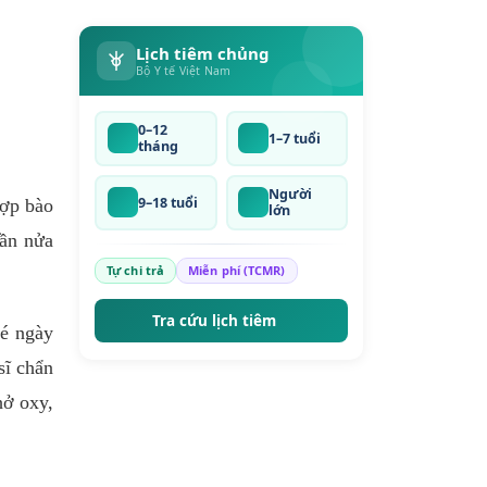
Lịch tiêm chủng
Bộ Y tế Việt Nam
0–12
1–7 tuổi
tháng
Người
9–18 tuổi
hợp bào
lớn
gần nửa
Tự chi trả
Miễn phí (TCMR)
Tra cứu lịch tiêm
bé ngày
sĩ chẩn
hở oxy,