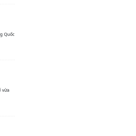
ng Quốc
ế vừa