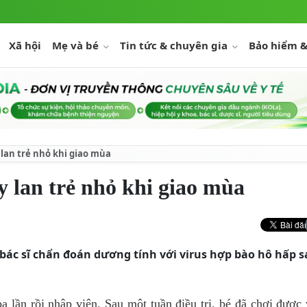
Xã hội
Mẹ và bé
Tin tức & chuyên gia
Bảo hiểm &
 lan trẻ nhỏ khi giao mùa
y lan trẻ nhỏ khi giao mùa
bác sĩ chẩn đoán dương tính với virus hợp bào hô hấp s
 lần rồi nhập viện. Sau một tuần điều trị, bé đã chơi được 