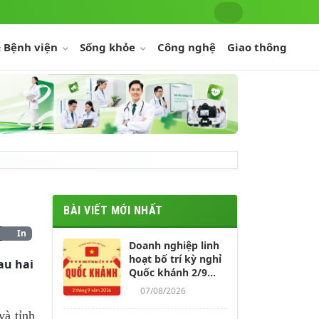
 Bệnh viện
Sống khỏe
Công nghệ
Giao thông
BÀI VIẾT MỚI NHẤT
In
Doanh nghiệp linh
hoạt bố trí kỳ nghỉ
au hai
Quốc khánh 2/9
kéo dài 4-5 ngày
07/08/2026
cho người lao động
và tỉnh