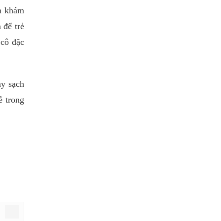
ăm khám
 để trẻ
 cô đặc
ay sạch
ẻ trong