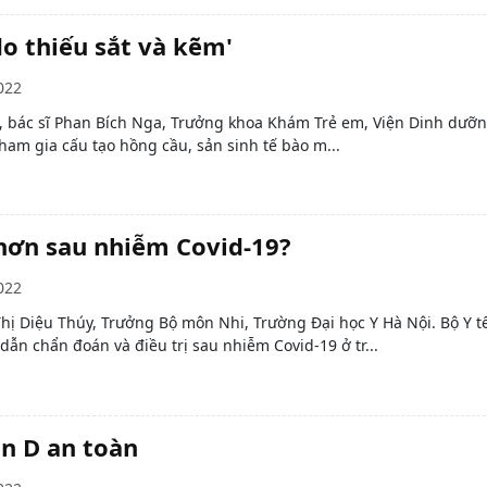
do thiếu sắt và kẽm'
022
sĩ, bác sĩ Phan Bích Nga, Trưởng khoa Khám Trẻ em, Viện Dinh dưỡ
 tham gia cấu tạo hồng cầu, sản sinh tế bào m...
 hơn sau nhiễm Covid-19?
022
hị Diệu Thúy, Trưởng Bộ môn Nhi, Trường Đại học Y Hà Nội. Bộ Y t
ẫn chẩn đoán và điều trị sau nhiễm Covid-19 ở tr...
n D an toàn