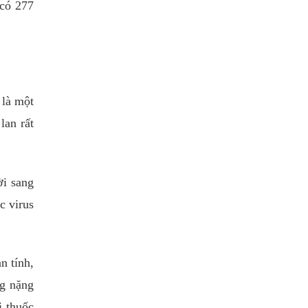
 có 277
 là một
lan rất
ời sang
c virus
n tính,
g nặng
i thuốc