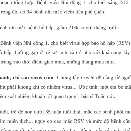
oạch tổng hợp, Bệnh viện Nhi đồng 1, cho biết sáng 2/12
 Trong đó, có 94 bệnh nhi mắc viêm tiểu phế quản.
bệnh nhi mắc bệnh hô hấp, giảm 21% so với tháng trước.
Bệnh viện Nhi đồng 1, cho biết virus hợp bào hô hấp (RSV)
hấp thường gặp ở trẻ sơ sinh và trẻ nhỏ với khả năng lây 
 trung vào thời điểm giao mùa, những tháng mùa mưa.
hanh, chỉ sau virus cúm
. Chúng lây truyền dễ dàng từ ngư
hít phải không khí có nhiễm virus... Ước tính, một em bé mắ
ểm soát nhiễm khuẩn rất quan trọng", bác sĩ Tuấn nói.
 tuổi, trẻ đẻ non dưới 35 tuần tuổi thai, mắc các bệnh phổi mạ
iảm miễn dịch... nguy cơ cao mắc RSV và mức độ bệnh cũn
 đông người vào mùa virus này hoạt động, tiếp xúc với khó