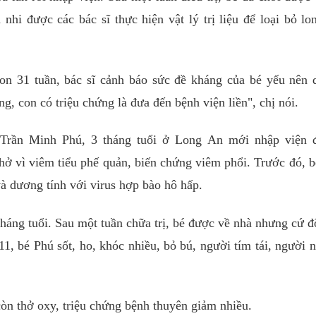
 nhi được các bác sĩ thực hiện vật lý trị liệu để loại bỏ l
non 31 tuần, bác sĩ cảnh báo sức đề kháng của bé yếu nên
, con có triệu chứng là đưa đến bệnh viện liền", chị nói.
 Trần Minh Phú, 3 tháng tuổi ở Long An mới nhập viện 
thở vì viêm tiểu phế quản, biến chứng viêm phổi. Trước đó, 
và dương tính với virus hợp bào hô hấp.
tháng tuổi. Sau một tuần chữa trị, bé được về nhà nhưng cứ 
7/11, bé Phú sốt, ho, khóc nhiều, bỏ bú, người tím tái, người 
òn thở oxy, triệu chứng bệnh thuyên giảm nhiều.