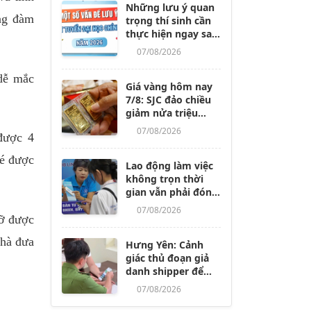
Những lưu ý quan
ong đàm
trọng thí sinh cần
thực hiện ngay sau
khi các trường
07/08/2026
công bố điểm
chuẩn
 dễ mắc
Giá vàng hôm nay
7/8: SJC đảo chiều
giảm nửa triệu
đồng/lượng
07/08/2026
được 4
bé được
Lao động làm việc
không trọn thời
gian vẫn phải đóng
BHXH, dù nghỉ
07/08/2026
không lương từ 14
đỡ được
ngày trở lên
nhà đưa
Hưng Yên: Cảnh
giác thủ đoạn giả
danh shipper để
lừa đảo, chiếm
07/08/2026
đoạt tài sản