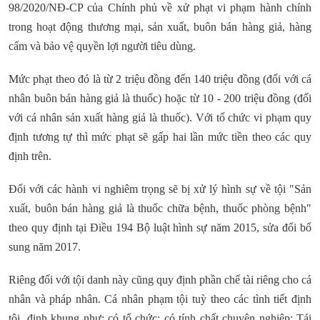
98/2020/NĐ-CP của Chính phủ về xử phạt vi phạm hành chính
trong hoạt động thương mại, sản xuất, buôn bán hàng giả, hàng
cấm và bảo vệ quyền lợi người tiêu dùng.
Mức phạt theo đó là từ 2 triệu đồng đến 140 triệu đồng (đối với cá
nhân buôn bán hàng giả là thuốc) hoặc từ 10 - 200 triệu đồng (đối
với cá nhân sản xuất hàng giả là thuốc). Với tổ chức vi phạm quy
định tương tự thì mức phạt sẽ gấp hai lần mức tiền theo các quy
định trên.
Đối với các hành vi nghiêm trọng sẽ bị xử lý hình sự về tội "Sản
xuất, buôn bán hàng giả là thuốc chữa bệnh, thuốc phòng bệnh"
theo quy định tại Điều 194 Bộ luật hình sự năm 2015, sửa đổi bổ
sung năm 2017.
Riêng đối với tội danh này cũng quy định phần chế tài riêng cho cá
nhân và pháp nhân. Cá nhân phạm tội tuỳ theo các tình tiết định
tội, định khung như: có tổ chức; có tính chất chuyên nghiệp; Tái