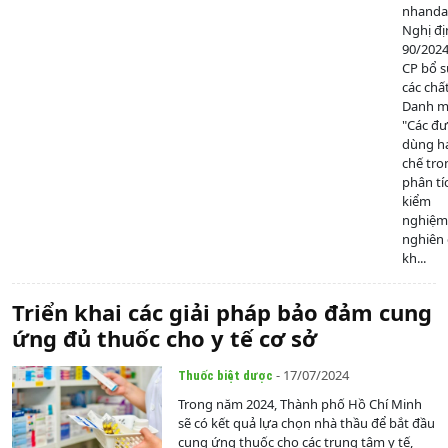
nhanda
Nghị đị
90/202
CP bổ 
các chấ
Danh mụ
"Các đ
dùng h
chế tro
phân tí
kiểm
nghiệm
nghiên
kh...
Triển khai các giải pháp bảo đảm cung
ứng đủ thuốc cho y tế cơ sở
- 17/07/2024
Thuốc biệt dược
Trong năm 2024, Thành phố Hồ Chí Minh
sẽ có kết quả lựa chọn nhà thầu để bắt đầu
cung ứng thuốc cho các trung tâm y tế,