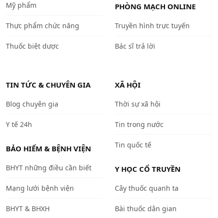
Mỹ phẩm
PHÒNG MẠCH ONLINE
Thực phẩm chức năng
Truyền hình trực tuyến
Thuốc biệt dược
Bác sĩ trả lời
TIN TỨC & CHUYÊN GIA
XÃ HỘI
Blog chuyên gia
Thời sự xã hội
Y tế 24h
Tin trong nước
Tin quốc tế
BẢO HIỂM & BỆNH VIỆN
BHYT những điều cần biết
Y HỌC CỔ TRUYỀN
Mạng lưới bệnh viện
Cây thuốc quanh ta
BHYT & BHXH
Bài thuốc dân gian