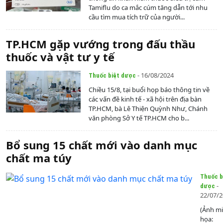
Tamiflu do ca mắc cúm tăng dẫn tới nhu
cầu tìm mua tích trữ của người...
TP.HCM gặp vướng trong đấu thầu
thuốc và vật tư y tế
- 16/08/2024
Thuốc biệt dược
Chiều 15/8, tại buổi họp báo thông tin về
các vấn đề kinh tế - xã hội trên địa bàn
TP.HCM, bà Lê Thiện Quỳnh Như, Chánh
văn phòng Sở Y tế TP.HCM cho b...
Bổ sung 15 chất mới vào danh mục
chất ma túy
Thuốc b
-
dược
22/07/
(Ảnh m
họa: