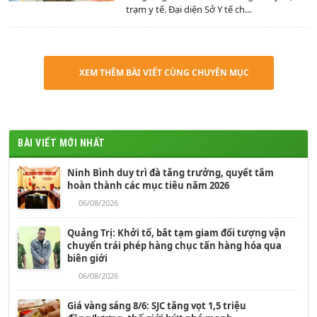
trạm y tế. Đại diện Sở Y tế ch...
XEM THÊM BÀI VIẾT CÙNG CHUYÊN MỤC
BÀI VIẾT MỚI NHẤT
Ninh Bình duy trì đà tăng trưởng, quyết tâm
hoàn thành các mục tiêu năm 2026
06/08/2026
Quảng Trị: Khởi tố, bắt tạm giam đối tượng vận
chuyển trái phép hàng chục tấn hàng hóa qua
biên giới
06/08/2026
Giá vàng sáng 8/6: SJC tăng vọt 1,5 triệu