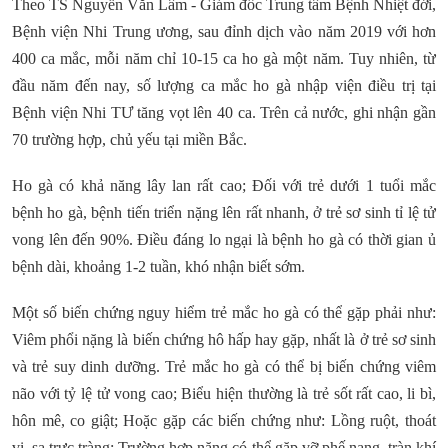
Theo TS Nguyễn Văn Lâm - Giám đốc Trung tâm Bệnh Nhiệt đới,
Bệnh viện Nhi Trung ương, sau đỉnh dịch vào năm 2019 với hơn
400 ca mắc, mỗi năm chỉ 10-15 ca ho gà một năm. Tuy nhiên, từ
đầu năm đến nay, số lượng ca mắc ho gà nhập viện điều trị tại
Bệnh viện Nhi TƯ tăng vọt lên 40 ca. Trên cả nước, ghi nhận gần
70 trường hợp, chủ yếu tại miền Bắc.
Ho gà có khả năng lây lan rất cao; Đối với trẻ dưới 1 tuổi mắc
bệnh ho gà, bệnh tiến triển nặng lên rất nhanh, ở trẻ sơ sinh tỉ lệ tử
vong lên đến 90%. Điều đáng lo ngại là bệnh ho gà có thời gian ủ
bệnh dài, khoảng 1-2 tuần, khó nhận biết sớm.
Một số biến chứng nguy hiểm trẻ mắc ho gà có thể gặp phải như:
Viêm phổi nặng là biến chứng hô hấp hay gặp, nhất là ở trẻ sơ sinh
và trẻ suy dinh dưỡng. Trẻ mắc ho gà có thể bị biến chứng viêm
não với tỷ lệ tử vong cao; Biểu hiện thường là trẻ sốt rất cao, li bì,
hôn mê, co giật; Hoặc gặp các biến chứng như: Lồng ruột, thoát
vị, sa trực tràng; Trường hợp nặng có thể gặp vỡ phế nang, tràn khí