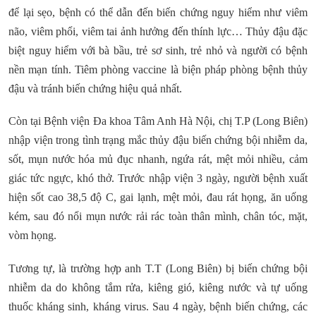
để lại sẹo, bệnh có thể dẫn đến biến chứng nguy hiểm như viêm
não, viêm phổi, viêm tai ảnh hưởng đến thính lực… Thủy đậu đặc
biệt nguy hiểm với bà bầu, trẻ sơ sinh, trẻ nhỏ và người có bệnh
nền mạn tính. Tiêm phòng vaccine là biện pháp phòng bệnh thủy
đậu và tránh biến chứng hiệu quả nhất.
Còn tại Bệnh viện Đa khoa Tâm Anh Hà Nội, chị T.P (Long Biên)
nhập viện trong tình trạng mắc thủy đậu biến chứng bội nhiễm da,
sốt, mụn nước hóa mủ đục nhanh, ngứa rát, mệt mỏi nhiều, cảm
giác tức ngực, khó thở. Trước nhập viện 3 ngày, người bệnh xuất
hiện sốt cao 38,5 độ C, gai lạnh, mệt mỏi, đau rát họng, ăn uống
kém, sau đó nổi mụn nước rải rác toàn thân mình, chân tóc, mặt,
vòm họng.
Tương tự, là trường hợp anh T.T (Long Biên) bị biến chứng bội
nhiễm da do không tắm rửa, kiêng gió, kiêng nước và tự uống
thuốc kháng sinh, kháng virus. Sau 4 ngày, bệnh biến chứng, các