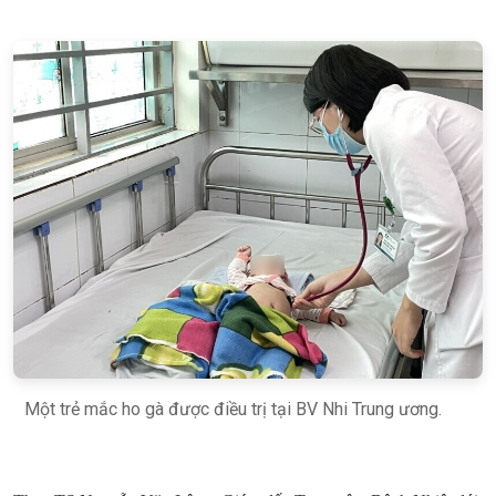
Một trẻ mắc ho gà được điều trị tại BV Nhi Trung ương.