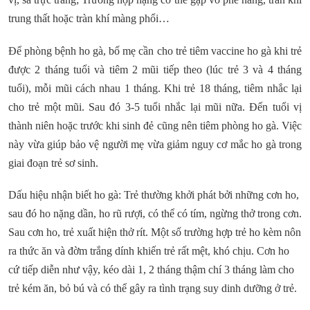
trung thất hoặc tràn khí màng phổi…
Để phòng bệnh ho gà, bố mẹ cần cho trẻ tiêm vaccine ho gà khi trẻ
được 2 tháng tuổi và tiêm 2 mũi tiếp theo (lúc trẻ 3 và 4 tháng
tuổi), mỗi mũi cách nhau 1 tháng. Khi trẻ 18 tháng, tiêm nhắc lại
cho trẻ một mũi. Sau đó 3-5 tuổi nhắc lại mũi nữa. Đến tuổi vị
thành niên hoặc trước khi sinh đẻ cũng nên tiêm phòng ho gà. Việc
này vừa giúp bảo vệ người mẹ vừa giảm nguy cơ mắc ho gà trong
giai đoạn trẻ sơ sinh.
Dấu hiệu nhận biết ho gà: Trẻ thường khởi phát bởi những cơn ho,
sau đó ho nặng dần, ho rũ rượi, có thể có tím, ngừng thở trong cơn.
Sau cơn ho, trẻ xuất hiện thở rít. Một số trường hợp trẻ ho kèm nôn
ra thức ăn và đờm trắng dính khiến trẻ rất mệt, khó chịu. Cơn ho
cứ tiếp diễn như vậy, kéo dài 1, 2 tháng thậm chí 3 tháng làm cho
trẻ kém ăn, bỏ bú và có thể gây ra tình trạng suy dinh dưỡng ở trẻ.