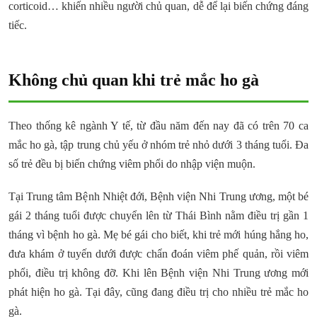
corticoid… khiến nhiều người chủ quan, dễ để lại biến chứng đáng
tiếc.
Không chủ quan khi trẻ mắc ho gà
Theo thống kê ngành Y tế, từ đầu năm đến nay đã có trên 70 ca
mắc ho gà, tập trung chủ yếu ở nhóm trẻ nhỏ dưới 3 tháng tuổi. Đa
số trẻ đều bị biến chứng viêm phổi do nhập viện muộn.
Tại Trung tâm Bệnh Nhiệt đới, Bệnh viện Nhi Trung ương, một bé
gái 2 tháng tuổi được chuyển lên từ Thái Bình nằm điều trị gần 1
tháng vì bệnh ho gà. Mẹ bé gái cho biết, khi trẻ mới húng hắng ho,
đưa khám ở tuyến dưới được chẩn đoán viêm phế quản, rồi viêm
phổi, điều trị không đỡ. Khi lên Bệnh viện Nhi Trung ương mới
phát hiện ho gà. Tại đây, cũng đang điều trị cho nhiều trẻ mắc ho
gà.