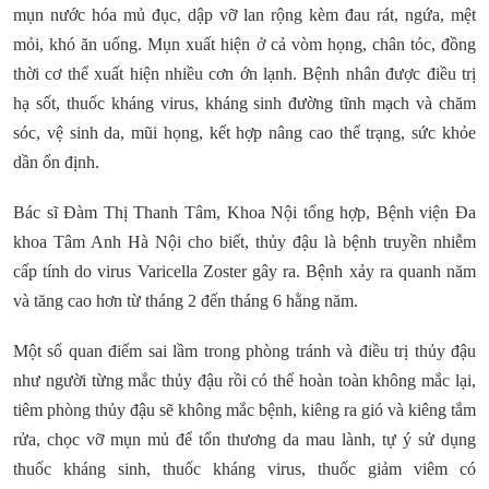
mụn nước hóa mủ đục, dập vỡ lan rộng kèm đau rát, ngứa, mệt
mỏi, khó ăn uống. Mụn xuất hiện ở cả vòm họng, chân tóc, đồng
thời cơ thể xuất hiện nhiều cơn ớn lạnh. Bệnh nhân được điều trị
hạ sốt, thuốc kháng virus, kháng sinh đường tĩnh mạch và chăm
sóc, vệ sinh da, mũi họng, kết hợp nâng cao thể trạng, sức khỏe
dần ổn định.
Bác sĩ Đàm Thị Thanh Tâm, Khoa Nội tổng hợp, Bệnh viện Đa
khoa Tâm Anh Hà Nội cho biết, thủy đậu là bệnh truyền nhiễm
cấp tính do virus Varicella Zoster gây ra. Bệnh xảy ra quanh năm
và tăng cao hơn từ tháng 2 đến tháng 6 hằng năm.
Một số quan điểm sai lầm trong phòng tránh và điều trị thủy đậu
như người từng mắc thủy đậu rồi có thể hoàn toàn không mắc lại,
tiêm phòng thủy đậu sẽ không mắc bệnh, kiêng ra gió và kiêng tắm
rửa, chọc vỡ mụn mủ để tổn thương da mau lành, tự ý sử dụng
thuốc kháng sinh, thuốc kháng virus, thuốc giảm viêm có