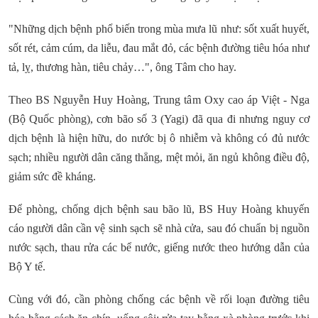
"Những dịch bệnh phổ biến trong mùa mưa lũ như: sốt xuất huyết,
sốt rét, cảm cúm, da liễu, đau mắt đỏ, các bệnh đường tiêu hóa như
tả, lỵ, thương hàn, tiêu chảy…", ông Tâm cho hay.
Theo BS Nguyễn Huy Hoàng, Trung tâm Oxy cao áp Việt - Nga
(Bộ Quốc phòng), cơn bão số 3 (Yagi) đã qua đi nhưng nguy cơ
dịch bệnh là hiện hữu, do nước bị ô nhiễm và không có đủ nước
sạch; nhiều người dân căng thẳng, mệt mỏi, ăn ngủ không điều độ,
giảm sức đề kháng.
Để phòng, chống dịch bệnh sau bão lũ, BS Huy Hoàng khuyến
cáo người dân cần vệ sinh sạch sẽ nhà cửa, sau đó chuẩn bị nguồn
nước sạch, thau rửa các bể nước, giếng nước theo hướng dẫn của
Bộ Y tế.
Cùng với đó, cần phòng chống các bệnh về rối loạn đường tiêu