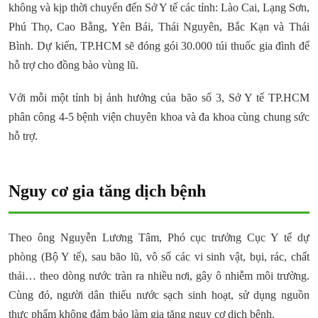
không và kịp thời chuyển đến Sở Y tế các tỉnh: Lào Cai, Lạng Sơn,
Phú Thọ, Cao Bằng, Yên Bái, Thái Nguyên, Bắc Kạn và Thái
Bình. Dự kiến, TP.HCM sẽ đóng gói 30.000 túi thuốc gia đình để
hỗ trợ cho đồng bào vùng lũ.
Với mỗi một tỉnh bị ảnh hưởng của bão số 3, Sở Y tế TP.HCM
phân công 4-5 bệnh viện chuyên khoa và đa khoa cùng chung sức
hỗ trợ.
Nguy cơ gia tăng dịch bệnh
Theo ông Nguyễn Lương Tâm, Phó cục trưởng Cục Y tế dự
phòng (Bộ Y tế), sau bão lũ, vô số các vi sinh vật, bụi, rác, chất
thải… theo dòng nước tràn ra nhiều nơi, gây ô nhiễm môi trường.
Cùng đó, người dân thiếu nước sạch sinh hoạt, sử dụng nguồn
thực phẩm không đảm bảo làm gia tăng nguy cơ dịch bệnh.