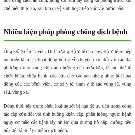
hóa bằng cách ăn chín, uống sôi; rửa tay bằng xà phòng trước khi
chế biến thức ăn, sau khi đi vệ sinh hoặc tiếp xúc với nước bẩn.
Nhiều biện pháp phòng chống dịch bệnh
Ông Đỗ Xuân Tuyên, Thứ trưởng Bộ Y tế cho hay, Bộ Y tế sẽ tiếp
tục triển khai các hoạt động hỗ trợ về chuyên môn đối với các địa
phương trong vùng chịu ảnh hưởng của mưa bão, lũ lụt như tổ
chức khám chữa bệnh, cấp cứu cho các nạn nhân; phục hồi hoạt
động của các bệnh viện, cơ sở y tế, trạm y tế các vùng lũ, vùng
sâu, vùng xa.
Đồng thời, tập trung phân loại người bị nạn để ưu tiên trong công
tác cấp cứu đối với tình huống khẩn cấp, phân luồng người bệnh
nguy cơ mắc các bệnh lây nhiễm qua đường hô hấp, đường tiêu
hóa để tránh lây nhiễm dịch bệnh.