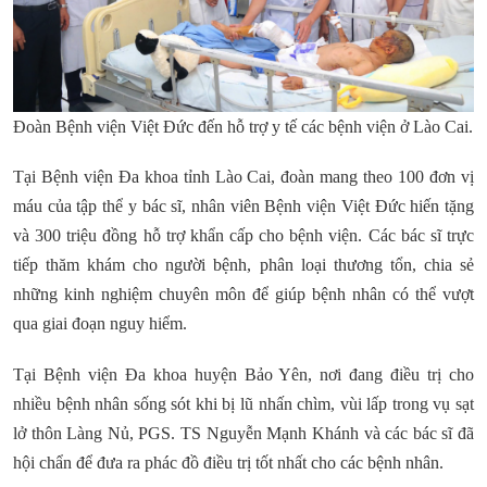
Đoàn Bệnh viện Việt Đức đến hỗ trợ y tế các bệnh viện ở Lào Cai.
Tại Bệnh viện Đa khoa tỉnh Lào Cai, đoàn mang theo 100 đơn vị
máu của tập thể y bác sĩ, nhân viên Bệnh viện Việt Đức hiến tặng
và 300 triệu đồng hỗ trợ khẩn cấp cho bệnh viện. Các bác sĩ trực
tiếp thăm khám cho người bệnh, phân loại thương tổn, chia sẻ
những kinh nghiệm chuyên môn để giúp bệnh nhân có thể vượt
qua giai đoạn nguy hiểm.
Tại Bệnh viện Đa khoa huyện Bảo Yên, nơi đang điều trị cho
nhiều bệnh nhân sống sót khi bị lũ nhấn chìm, vùi lấp trong vụ sạt
lở thôn Làng Nủ, PGS. TS Nguyễn Mạnh Khánh và các bác sĩ đã
hội chẩn để đưa ra phác đồ điều trị tốt nhất cho các bệnh nhân.