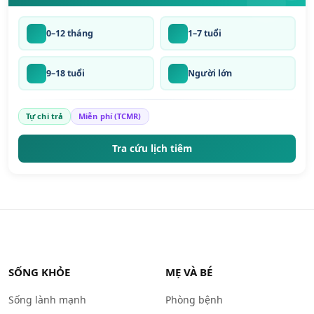
0–12 tháng
1–7 tuổi
9–18 tuổi
Người lớn
Tự chi trả
Miễn phí (TCMR)
Tra cứu lịch tiêm
SỐNG KHỎE
MẸ VÀ BÉ
Sống lành mạnh
Phòng bệnh