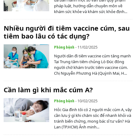
đã ban hành một số văn bản quy phạm
pháp luật, hướng dẫn chuyên môn về
khám sức khỏe và khám sức khỏe định...
Nhiều người đi tiêm vaccine cúm, sau
tiêm bao lâu có tác dụng?
- 11/02/2025
Phòng bệnh
Người dân đi tiêm vaccine cúm tăng mạnh
Tại Trung tâm tiêm chủng Lò Đúc đông
người chờ khám trước tiêm vaccine cúm.
Chị Nguyễn Phương Hà (Quỳnh Mai, H...
Cần làm gì khi mắc cúm A?
- 10/02/2025
Phòng bệnh
Hỏi: Gia đình tôi có 2 người mắc cúm A, vậy
cần lưu ý gì khi chăm sóc để nhanh khỏi và
tránh biến chứng, mong bác sĩ tư vấn? Hà
Lan (TP.HCM) Ảnh minh...