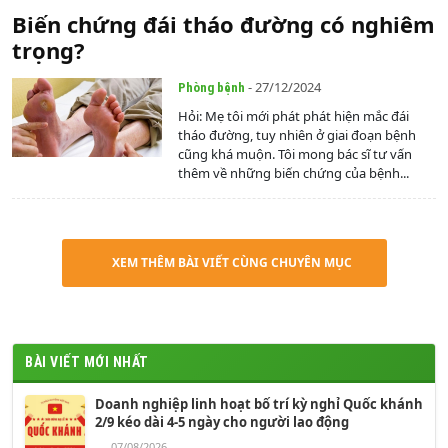
Biến chứng đái tháo đường có nghiêm
trọng?
- 27/12/2024
Phòng bệnh
Hỏi: Mẹ tôi mới phát phát hiện mắc đái
tháo đường, tuy nhiên ở giai đoạn bệnh
cũng khá muộn. Tôi mong bác sĩ tư vấn
thêm về những biến chứng của bệnh...
XEM THÊM BÀI VIẾT CÙNG CHUYÊN MỤC
BÀI VIẾT MỚI NHẤT
Doanh nghiệp linh hoạt bố trí kỳ nghỉ Quốc khánh
2/9 kéo dài 4-5 ngày cho người lao động
07/08/2026