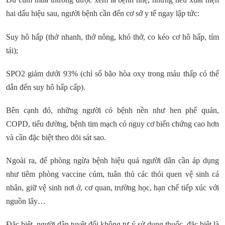
hai dấu hiệu sau, người bệnh cần đến cơ sở y tế ngay lập tức:
Suy hô hấp (thở nhanh, thở nông, khó thở, co kéo cơ hô hấp, tím
tái);
SPO2 giảm dưới 93% (chỉ số bão hòa oxy trong máu thấp có thể
dẫn đến suy hô hấp cấp).
Bên cạnh đó, những người có bệnh nền như hen phế quản,
COPD, tiểu đường, bệnh tim mạch có nguy cơ biến chứng cao hơn
và cần đặc biệt theo dõi sát sao.
Ngoài ra, để phòng ngừa bệnh hiệu quả người dân cần áp dụng
như tiêm phòng vaccine cúm, tuân thủ các thói quen vệ sinh cá
nhân, giữ vệ sinh nơi ở, cơ quan, trường học, hạn chế tiếp xúc với
nguồn lây…
Đặc biệt, người dân tuyệt đối không tự ý sử dụng thuốc, đặc biệt là