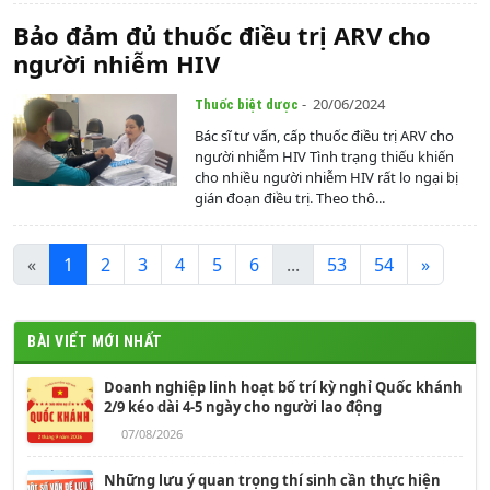
Bảo đảm đủ thuốc điều trị ARV cho
người nhiễm HIV
- 20/06/2024
Thuốc biệt dược
Bác sĩ tư vấn, cấp thuốc điều trị ARV cho
người nhiễm HIV Tình trạng thiếu khiến
cho nhiều người nhiễm HIV rất lo ngại bị
gián đoạn điều trị. Theo thô...
«
1
2
3
4
5
6
...
53
54
»
BÀI VIẾT MỚI NHẤT
Doanh nghiệp linh hoạt bố trí kỳ nghỉ Quốc khánh
2/9 kéo dài 4-5 ngày cho người lao động
07/08/2026
Những lưu ý quan trọng thí sinh cần thực hiện