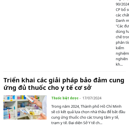
90/202
CP bổ 
các chấ
Danh mụ
"Các đ
dùng h
chế tro
phân tí
kiểm
nghiệm
nghiên
kh...
Triển khai các giải pháp bảo đảm cung
ứng đủ thuốc cho y tế cơ sở
- 17/07/2024
Thuốc biệt dược
Trong năm 2024, Thành phố Hồ Chí Minh
sẽ có kết quả lựa chọn nhà thầu để bắt đầu
cung ứng thuốc cho các trung tâm y tế,
trạm y tế. Đại diện Sở Y tế ch...