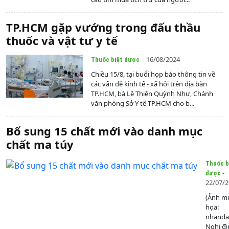
TP.HCM gặp vướng trong đấu thầu
thuốc và vật tư y tế
- 16/08/2024
Thuốc biệt dược
Chiều 15/8, tại buổi họp báo thông tin về
các vấn đề kinh tế - xã hội trên địa bàn
TP.HCM, bà Lê Thiện Quỳnh Như, Chánh
văn phòng Sở Y tế TP.HCM cho b...
Bổ sung 15 chất mới vào danh mục
chất ma túy
Thuốc b
-
dược
22/07/
(Ảnh m
họa:
nhanda
Nghị đị