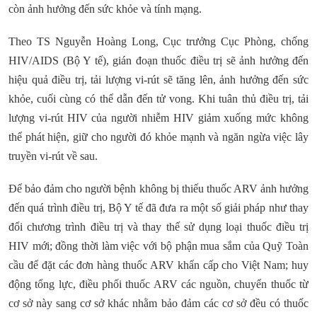
còn ảnh hưởng đến sức khỏe và tính mạng.
Theo TS Nguyễn Hoàng Long, Cục trưởng Cục Phòng, chống
HIV/AIDS (Bộ Y tế), gián đoạn thuốc điều trị sẽ ảnh hưởng đến
hiệu quả điều trị, tải lượng vi-rút sẽ tăng lên, ảnh hưởng đến sức
khỏe, cuối cùng có thể dẫn đến tử vong. Khi tuân thủ điều trị, tải
lượng vi-rút HIV của người nhiễm HIV giảm xuống mức không
thể phát hiện, giữ cho người đó khỏe mạnh và ngăn ngừa việc lây
truyền vi-rút về sau.
Để bảo đảm cho người bệnh không bị thiếu thuốc ARV ảnh hưởng
đến quá trình điều trị, Bộ Y tế đã đưa ra một số giải pháp như thay
đổi chương trình điều trị và thay thế sử dụng loại thuốc điều trị
HIV mới; đồng thời làm việc với bộ phận mua sắm của Quỹ Toàn
cầu để đặt các đơn hàng thuốc ARV khẩn cấp cho Việt Nam; huy
động tổng lực, điều phối thuốc ARV các nguồn, chuyển thuốc từ
cơ sở này sang cơ sở khác nhằm bảo đảm các cơ sở đều có thuốc