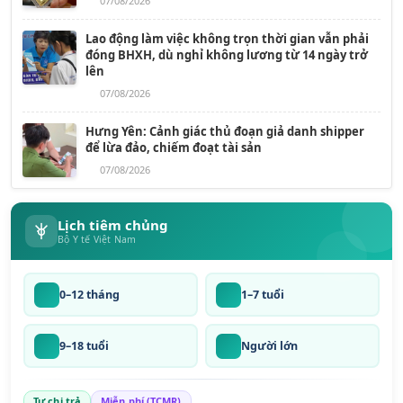
07/08/2026
Lao động làm việc không trọn thời gian vẫn phải
đóng BHXH, dù nghỉ không lương từ 14 ngày trở
lên
07/08/2026
Hưng Yên: Cảnh giác thủ đoạn giả danh shipper
để lừa đảo, chiếm đoạt tài sản
07/08/2026
Lịch tiêm chủng
Bộ Y tế Việt Nam
0–12 tháng
1–7 tuổi
9–18 tuổi
Người lớn
Tự chi trả
Miễn phí (TCMR)