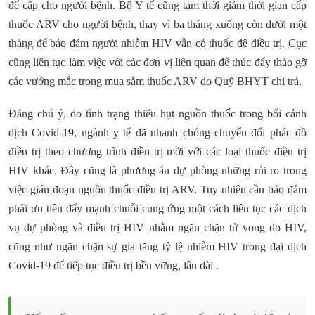
để cấp cho người bệnh. Bộ Y tế cũng tạm thời giảm thời gian cấp
thuốc ARV cho người bệnh, thay vì ba tháng xuống còn dưới một
tháng để bảo đảm người nhiễm HIV vẫn có thuốc để điều trị. Cục
cũng liên tục làm việc với các đơn vị liên quan để thúc đẩy tháo gỡ
các vướng mắc trong mua sắm thuốc ARV do Quỹ BHYT chi trả.
Đáng chú ý, do tình trạng thiếu hụt nguồn thuốc trong bối cảnh
dịch Covid-19, ngành y tế đã nhanh chóng chuyển đổi phác đồ
điều trị theo chương trình điều trị mới với các loại thuốc điều trị
HIV khác. Đây cũng là phương án dự phòng những rủi ro trong
việc gián đoạn nguồn thuốc điều trị ARV. Tuy nhiên cần bảo đảm
phải ưu tiên đẩy mạnh chuỗi cung ứng một cách liên tục các dịch
vụ dự phòng và điều trị HIV nhằm ngăn chặn tử vong do HIV,
cũng như ngăn chặn sự gia tăng tỷ lệ nhiễm HIV trong đại dịch
Covid-19 để tiếp tục điều trị bền vững, lâu dài .