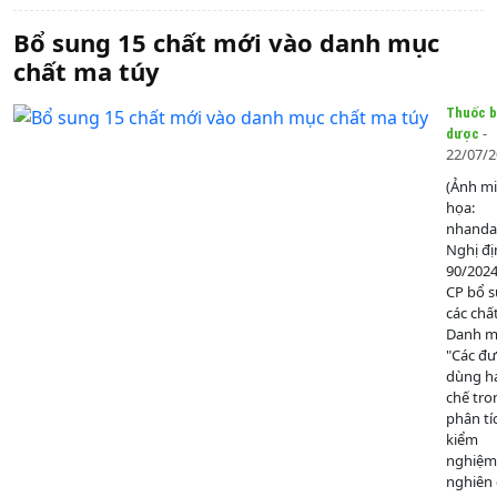
Bổ sung 15 chất mới vào danh mục
chất ma túy
Thuốc b
-
dược
22/07/
(Ảnh m
họa:
nhanda
Nghị đị
90/202
CP bổ 
các chấ
Danh mụ
"Các đ
dùng h
chế tro
phân tí
kiểm
nghiệm
nghiên