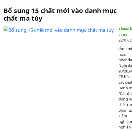
Bổ sung 15 chất mới vào danh mục
chất ma túy
Thuốc b
-
dược
22/07/
(Ảnh m
họa:
nhanda
Nghị đị
90/202
CP bổ 
các chấ
Danh mụ
"Các đ
dùng h
chế tro
phân tí
kiểm
nghiệm
nghiên