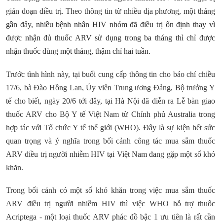
gián đoạn điều trị. Theo thông tin từ nhiều địa phương, m
ột tháng
gần đây, nhiều bệnh nhân HIV nhóm đã điều trị ổn định thay vì
được nhận đủ thuốc ARV sử dụng trong ba tháng thì chỉ được
nhận thuốc dùng một tháng, thậm chí hai tuần.
Trước tình hình này, tại buổi cung cấp thông tin cho báo chí chiều
17/6, bà Đào Hồng Lan, Ủy viên Trung ương Đảng, Bộ trưởng Y
tế cho biết, ngày 20/6 tới đây, tại Hà Nội đã diễn ra Lễ bàn giao
thuốc ARV cho Bộ Y tế Việt Nam từ Chính phủ Australia trong
hợp tác với Tổ chức Y tế thế giới (WHO). Đây là sự kiện hết sức
quan trọng và ý nghĩa trong bối cảnh công tác mua sắm thuốc
ARV điều trị người nhiễm HIV tại Việt Nam đang gặp một số khó
khăn.
Trong bối cảnh có một số khó khăn trong việc mua sắm thuốc
ARV điều trị người nhiễm HIV thì việc WHO hỗ trợ thuốc
Acriptega - một loại thuốc ARV phác đồ bậc 1 ưu tiên là rất cần