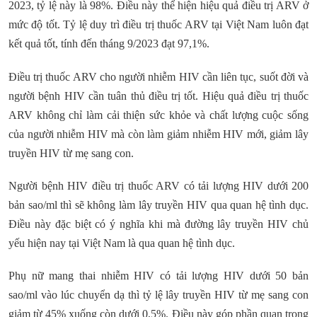
2023, tỷ lệ này là 98%. Điều này thể hiện hiệu quả điều trị ARV ở
mức độ tốt. Tỷ lệ duy trì điều trị thuốc ARV tại Việt Nam luôn đạt
kết quả tốt, tính đến tháng 9/2023 đạt 97,1%.
Điều trị thuốc ARV cho người nhiễm HIV cần liên tục, suốt đời và
người bệnh HIV cần tuân thủ điều trị tốt. Hiệu quả điều trị thuốc
ARV không chỉ làm cải thiện sức khỏe và chất lượng cuộc sống
của người nhiễm HIV mà còn làm giảm nhiễm HIV mới, giảm lây
truyền HIV từ mẹ sang con.
Người bệnh HIV điều trị thuốc ARV có tải lượng HIV dưới 200
bản sao/ml thì sẽ không làm lây truyền HIV qua quan hệ tình dục.
Điều này đặc biệt có ý nghĩa khi mà đường lây truyền HIV chủ
yếu hiện nay tại Việt Nam là qua quan hệ tình dục.
Phụ nữ mang thai nhiễm HIV có tải lượng HIV dưới 50 bản
sao/ml vào lúc chuyển dạ thì tỷ lệ lây truyền HIV từ mẹ sang con
giảm từ 45% xuống còn dưới 0,5%. Điều này góp phần quan trọng