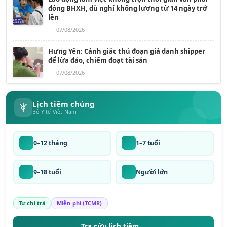
đóng BHXH, dù nghỉ không lương từ 14 ngày trở
lên
07/08/2026
Hưng Yên: Cảnh giác thủ đoạn giả danh shipper
để lừa đảo, chiếm đoạt tài sản
07/08/2026
Lịch tiêm chủng
Bộ Y tế Việt Nam
0–12 tháng
1–7 tuổi
9–18 tuổi
Người lớn
Tự chi trả
Miễn phí (TCMR)
Tra cứu lịch tiêm