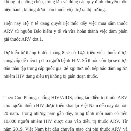
không bị chồng chéo, trùng lắp và đúng các quy định chuyên môn
hiện hành, không được bán thuốc viện trợ ra thị trường.
Hiện nay Bộ Y tế đang quyết liệt thúc đẩy việc mua sắm thuốc
ARV từ nguồn Bảo hiểm y tế và vừa hoàn thành việc đàm phán
giá thuốc ARV đợt 1.
Dự kiến từ tháng 6 đến tháng 8 sẽ có 14,5 triệu viên thuốc được
cung cấp để điều trị cho người bệnh HIV. Số thuốc còn lại sẽ được
đấu thầu tập trung cấp quốc gia, để kịp thời nối tiếp bảo đảm người
nhiễm HIV đang điều trị không bị gián đoạn thuốc.
Theo Cục Phòng, chống HIV/AIDS, công tác điều trị thuốc ARV
cho người nhiễm HIV được triển khai tại Việt Nam đến nay đã hơn
20 năm. Trong những năm gần đây, trung bình mỗi năm có trên
10.000 người nhiễm HIV được đưa vào điều trị thuốc ARV. Từ
năm 2019, Việt Nam bắt đầu chuyển giao chi phí thuốc ARV và