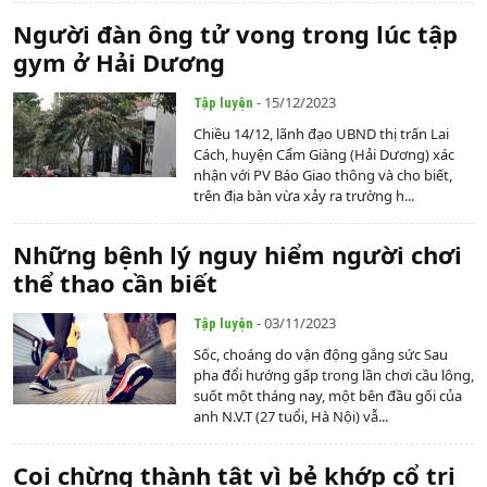
Người đàn ông tử vong trong lúc tập
gym ở Hải Dương
- 15/12/2023
Tập luyện
Chiều 14/12, lãnh đạo UBND thị trấn Lai
Cách, huyện Cẩm Giàng (Hải Dương) xác
nhận với PV Báo Giao thông và cho biết,
trên địa bàn vừa xảy ra trường h...
Những bệnh lý nguy hiểm người chơi
thể thao cần biết
- 03/11/2023
Tập luyện
Sốc, choáng do vận động gắng sức Sau
pha đổi hướng gấp trong lần chơi cầu lông,
suốt một tháng nay, một bên đầu gối của
anh N.V.T (27 tuổi, Hà Nội) vẫ...
Coi chừng thành tật vì bẻ khớp cổ trị