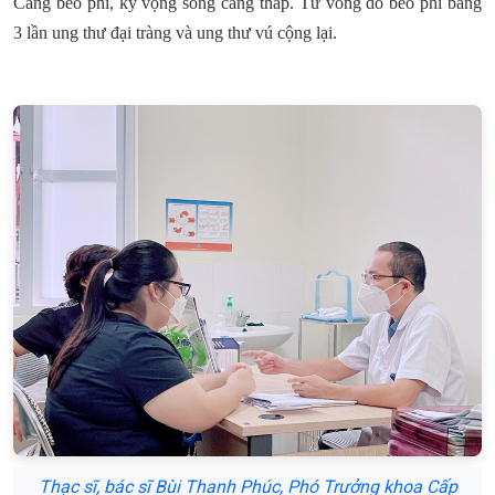
Càng béo phì, kỳ vọng sống càng thấp. Tử vong do béo phì bằng
3 lần ung thư đại tràng và ung thư vú cộng lại.
Thạc sĩ, bác sĩ Bùi Thanh Phúc, Phó Trưởng khoa Cấp