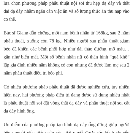
lựa chọn phương pháp phẫu thuật nội soi thu hẹp dạ dày và thắt
đai dạ dày nhằm ngăn cản việc ăn và số lượng thức ăn thu nạp vào
cơ thể.
Bác sĩ Giang dẫn chứng, một nam bệnh nhân từ 168kg, sau 2 năm
phẫu thuật, xuống còn 78 kg. Nhiều người sau phẫu thuật giảm
béo đã khiến các bệnh phối hợp như đái tháo đường, mỡ máu…
gần như biến mất. Một số bệnh nhân nữ có thân hình “quá khổ”
lập gia đình nhiều năm không có con nhưng đã được làm mẹ sau 2
năm phẫu thuật điều trị béo phì.
Có nhiều phương pháp phẫu thuật đã được nghiên cứu, tuy nhiên
hiện nay, hai phương pháp điều trị đang được sử dụng nhiều nhất
là phẫu thuật nội soi đặt vòng thắt dạ dày và phẫu thuật nội soi cắt
dạ dày hình ống.
Ưu điểm của phương pháp tạo hình dạ dày ống đứng giúp người
bệnh ngoài việc giảm cân còn giải quyết được các bệnh chuyển