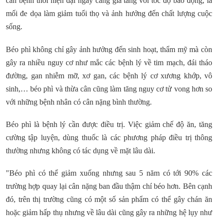
căn bệnh thời hiện đại ngày càng gia tăng với tốc độ báo động, là
mối đe dọa làm giảm tuổi thọ và ảnh hưởng đến chất lượng cuộc
sống.
Béo phì không chỉ gây ảnh hưởng đến sinh hoạt, thẩm mỹ mà còn
gây ra nhiều nguy cơ như mắc các bệnh lý về tim mạch, đái tháo
đường, gan nhiễm mỡ, xơ gan, các bệnh lý cơ xương khớp, vô
sinh,… béo phì và thừa cân cũng làm tăng nguy cơ tử vong hơn so
với những bệnh nhân có cân nặng bình thường.
Béo phì là bệnh lý cần được điều trị. Việc giảm chế độ ăn, tăng
cường tập luyện, dùng thuốc là các phương pháp điều trị thông
thường nhưng không có tác dụng về mặt lâu dài.
"Béo phì có thể giảm xuống nhưng sau 5 năm có tới 90% các
trường hợp quay lại cân nặng ban đầu thậm chí béo hơn. Bên cạnh
đó, trên thị trường cũng có một số sản phẩm có thể gây chán ăn
hoặc giảm hấp thụ nhưng về lâu dài cũng gây ra những hệ lụy như