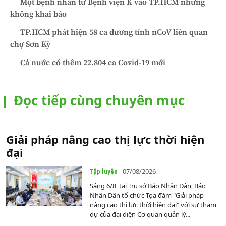
Một bệnh nhân từ Bệnh viện K vào TP.HCM nhưng
không khai báo
TP.HCM phát hiện 58 ca dương tính nCoV liên quan
chợ Sơn Kỳ
Cả nước có thêm 22.804 ca Covid-19 mới
Đọc tiếp cùng chuyên mục
Giải pháp nâng cao thị lực thời hiện
đại
- 07/08/2026
Tập luyện
Sáng 6/8, tại Trụ sở Báo Nhân Dân, Báo
Nhân Dân tổ chức Tọa đàm "Giải pháp
nâng cao thị lực thời hiện đại" với sự tham
dự của đại diện Cơ quan quản lý...