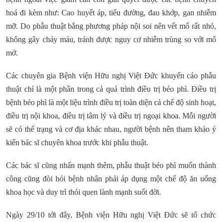
hoá đi kèm như: Cao huyết áp, tiểu đường, đau khớp, gan nhiễm
mỡ. Do phẫu thuật bằng phương pháp nội soi nên vết mổ rất nhỏ,
không gây chảy máu, tránh được nguy cơ nhiễm trùng so với mổ
mở.
Các chuyên gia Bệnh viện Hữu nghị Việt Đức khuyến cáo phẫu
thuật chỉ là một phần trong cả quá trình điều trị béo phì. Điều trị
bệnh béo phì là một liệu trình điều trị toàn diện cả chế độ sinh hoạt,
điều trị nội khoa, điều trị tâm lý và điều trị ngoại khoa. Mỗi người
sẽ có thể trạng và cơ địa khác nhau, người bệnh nên tham khảo ý
kiến bác sĩ chuyên khoa trước khi phẫu thuật.
Các bác sĩ cũng nhấn mạnh thêm, phẫu thuật béo phì muốn thành
công cũng đòi hỏi bệnh nhân phải áp dụng một chế độ ăn uống
khoa học và duy trì thói quen lành mạnh suốt đời.
Ngày 29/10 tới đây, Bệnh viện Hữu nghị Việt Đức sẽ tổ chức