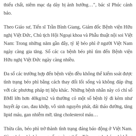
thiếu chất, niêm mạc dạ dày bị ảnh hưởng…", bác sĩ Phúc cảnh
báo.
Theo Giáo sư, Tiến sĩ Trần Bình Giang, Giám đốc Bệnh viện Hữu
nghị Việt Đức, Chủ tịch Hội Ngoại khoa và Phẫu thuật nội soi Việt
Nam: Trong những năm gần đây, tỷ lệ béo phì ở người Việt Nam
ngày càng gia tăng. Số các ca bệnh béo phì tìm đến Bệnh viện
Hữu nghị Việt Đức ngày càng nhiều.
Đa số các trường hợp đến bệnh viện đều không thể kiểm soát được
tình trạng béo phì bằng cách thay đổi lối sống và không đáp ứng
với các phương pháp trị liệu khác. Những bệnh nhân này có chỉ số
BMI lớn hơn 40kg/m2 và thường có một số bệnh lý đi kèm như
huyết áp cao, đau khớp, vô sinh nguyên phát, đái tháo đường, tăng
lipid máu, gan nhiễm mỡ, tăng cholesterol máu…
Thừa cân, béo phì trở thành tình trạng đáng báo động ở Việt Nam.