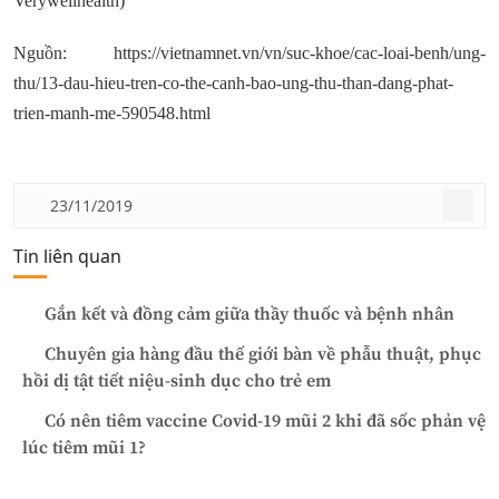
Verywellhealth)
Nguồn: https://vietnamnet.vn/vn/suc-khoe/cac-loai-benh/ung-
thu/13-dau-hieu-tren-co-the-canh-bao-ung-thu-than-dang-phat-
trien-manh-me-590548.html
23/11/2019
Tin liên quan
Gắn kết và đồng cảm giữa thầy thuốc và bệnh nhân
Chuyên gia hàng đầu thế giới bàn về phẫu thuật, phục
hồi dị tật tiết niệu-sinh dục cho trẻ em
Có nên tiêm vaccine Covid-19 mũi 2 khi đã sốc phản vệ
lúc tiêm mũi 1?