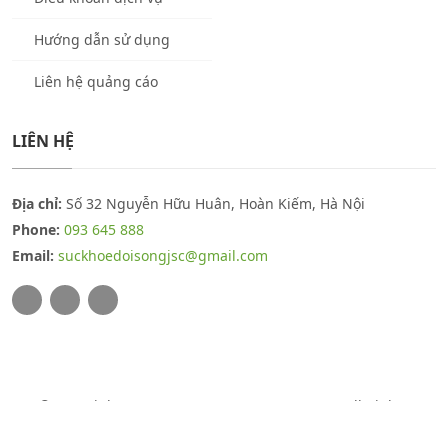
Hướng dẫn sử dụng
Liên hệ quảng cáo
LIÊN HỆ
Địa chỉ:
Số 32 Nguyễn Hữu Huân, Hoàn Kiếm, Hà Nội
Phone:
093 645 888
Email:
suckhoedoisongjsc@gmail.com
© Copyright 2026
THUOCSUCKHOE.COM.VN
. All Rights
Reserved