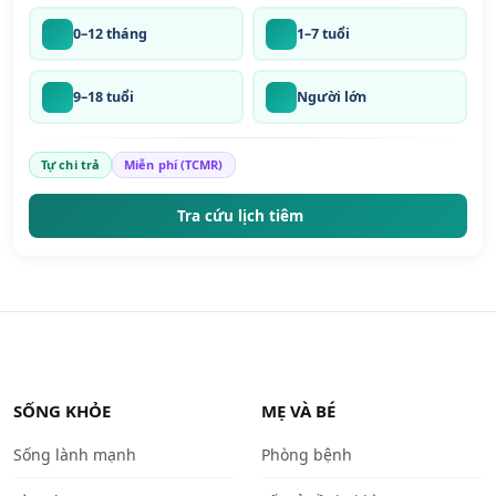
0–12 tháng
1–7 tuổi
9–18 tuổi
Người lớn
Tự chi trả
Miễn phí (TCMR)
Tra cứu lịch tiêm
SỐNG KHỎE
MẸ VÀ BÉ
Sống lành mạnh
Phòng bệnh