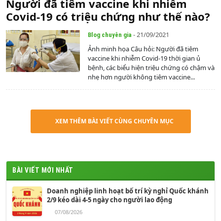
Người đã tiêm vaccine khi nhiễm
Covid-19 có triệu chứng như thế nào?
- 21/09/2021
Blog chuyên gia
Ảnh minh họa Câu hỏi: Người đã tiêm
vaccine khi nhiễm Covid-19 thời gian ủ
bệnh, các biểu hiện triệu chứng có chậm và
nhẹ hơn người không tiêm vaccine...
XEM THÊM BÀI VIẾT CÙNG CHUYÊN MỤC
BÀI VIẾT MỚI NHẤT
Doanh nghiệp linh hoạt bố trí kỳ nghỉ Quốc khánh
2/9 kéo dài 4-5 ngày cho người lao động
07/08/2026