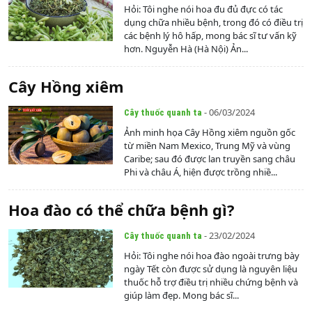
Hỏi: Tôi nghe nói hoa đu đủ đực có tác
dụng chữa nhiều bệnh, trong đó có điều trị
các bệnh lý hô hấp, mong bác sĩ tư vấn kỹ
hơn. Nguyễn Hà (Hà Nội) Ản...
Cây Hồng xiêm
- 06/03/2024
Cây thuốc quanh ta
Ảnh minh họa Cây Hồng xiêm nguồn gốc
từ miền Nam Mexico, Trung Mỹ và vùng
Caribe; sau đó được lan truyền sang châu
Phi và châu Á, hiện được trồng nhiề...
Hoa đào có thể chữa bệnh gì?
- 23/02/2024
Cây thuốc quanh ta
Hỏi: Tôi nghe nói hoa đào ngoài trưng bày
ngày Tết còn được sử dụng là nguyên liệu
thuốc hỗ trợ điều trị nhiều chứng bệnh và
giúp làm đẹp. Mong bác sĩ...