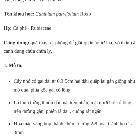
Tên khoa học:
Canthium parvifolium
Roxb
Họ:
Cà phê - Rubiaceae
Công dụng:
quả thay xà phòng để giặt quần áo tơ lụa, vỏ thân cà
cành dùng chữa chữa lỵ.
1. Mô tả:
Cây nhỏ có gai dài từ 0.3-5cm hai đầu quặp lại gần giống như
mỏ quạ, phía gốc gai có lông.
Lá hình trứng thuôn dài mặt trên nhẵn, mặt dưới hơi có lông
trên đường gân, phiến lá dai , cuống rất ngắn.
Hoa màu vàng họp thành chùm ở từng 2-8 hoa. Cánh hoa 2-
3mm