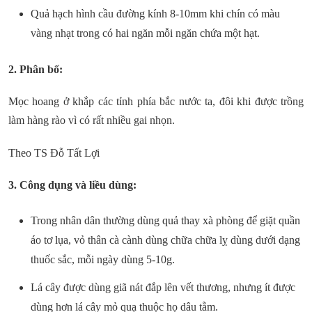
Quả hạch hình cầu đường kính 8-10mm khi chín có màu
vàng nhạt trong có hai ngăn mỗi ngăn chứa một hạt.
2. Phân bố:
Mọc hoang ở khắp các tỉnh phía bắc nước ta, đôi khi được trồng
làm hàng rào vì có rất nhiều gai nhọn.
Theo TS Đỗ Tất Lợi
3. Công dụng và liều dùng:
Trong nhân dân thường dùng quả thay xà phòng để giặt quần
áo tơ lụa, vỏ thân cà cành dùng chữa chữa lỵ dùng dưới dạng
thuốc sắc, mỗi ngày dùng 5-10g.
Lá cây được dùng giã nát đắp lên vết thương, nhưng ít được
dùng hơn lá cây mỏ quạ thuộc họ dâu tằm.