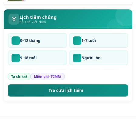
Lịch tiêm chủng
Bộ Y tế Việt Nam
0–12 tháng
1–7 tuổi
9–18 tuổi
Người lớn
Tự chi trả
Miễn phí (TCMR)
Tra cứu lịch tiêm