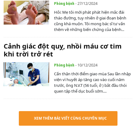
- 27/12/2024
Phòng bệnh
Hỏi: Mẹ tôi mới phát phát hiện mắc đái
tháo đường, tuy nhiên ở giai đoạn bệnh
cũng khá muộn. Tôi mong bác sĩ tư vấn
thêm về những biến chứng của bệnh...
Cảnh giác đột quỵ, nhồi máu cơ tim
khi trời trở rét
- 10/12/2024
Phòng bệnh
Cẩn thận thời điểm giao mùa Sau lần nhập
viện vì huyết áp tăng cao vào cuối năm
trước, ông N.V.T (56 tuổi, ở ) bắt đầu thói
quen tập thể dục buổi sớm....
XEM THÊM BÀI VIẾT CÙNG CHUYÊN MỤC