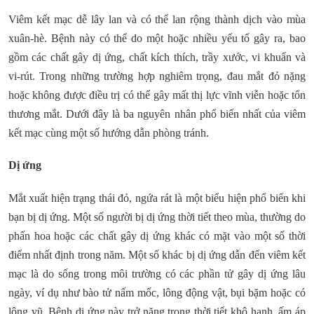
Viêm kết mạc dễ lây lan và có thể lan rộng thành dịch vào mùa
xuân-hè. Bệnh này có thể do một hoặc nhiều yếu tố gây ra, bao
gồm các chất gây dị ứng, chất kích thích, trầy xước, vi khuẩn và
vi-rút. Trong những trường hợp nghiêm trọng, đau mắt đỏ nặng
hoặc không được điều trị có thể gây mất thị lực vĩnh viễn hoặc tổn
thương mắt. Dưới đây là ba nguyên nhân phổ biến nhất của viêm
kết mạc cùng một số hướng dẫn phòng tránh.
Dị ứng
Mắt xuất hiện trạng thái đỏ, ngứa rát là một biểu hiện phổ biến khi
bạn bị dị ứng. Một số người bị dị ứng thời tiết theo mùa, thường do
phấn hoa hoặc các chất gây dị ứng khác có mặt vào một số thời
điểm nhất định trong năm. Một số khác bị dị ứng dẫn đến viêm kết
mạc là do sống trong môi trường có các phần tử gây dị ứng lâu
ngày, ví dụ như bào tử nấm mốc, lông động vật, bụi bặm hoặc có
lông vũ. Bệnh dị ứng này trở nặng trong thời tiết khô hanh, ấm áp