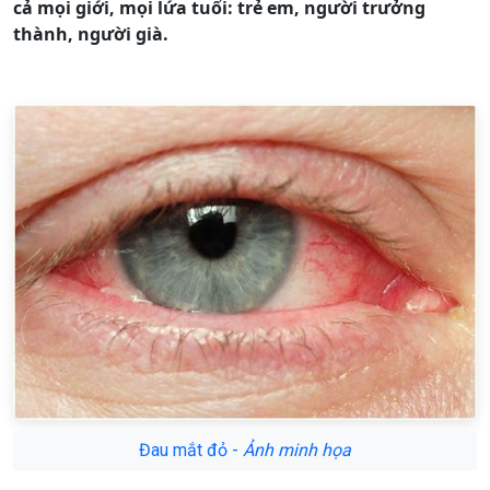
cả mọi giới, mọi lứa tuổi: trẻ em, người trưởng
thành, người già.
Đau mắt đỏ -
Ảnh minh họa