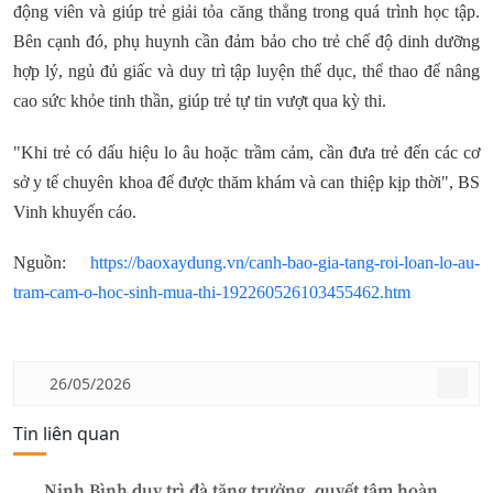
động viên và giúp trẻ giải tỏa căng thẳng trong quá trình học tập.
Bên cạnh đó, phụ huynh cần đảm bảo cho trẻ chế độ dinh dưỡng
hợp lý, ngủ đủ giấc và duy trì tập luyện thể dục, thể thao để nâng
cao sức khỏe tinh thần, giúp trẻ tự tin vượt qua kỳ thi.
"Khi trẻ có dấu hiệu lo âu hoặc trầm cảm, cần đưa trẻ đến các cơ
sở y tế chuyên khoa để được thăm khám và can thiệp kịp thời", BS
Vinh khuyến cáo.
Nguồn:
https://baoxaydung.vn/canh-bao-gia-tang-roi-loan-lo-au-
tram-cam-o-hoc-sinh-mua-thi-192260526103455462.htm
26/05/2026
Tin liên quan
Ninh Bình duy trì đà tăng trưởng, quyết tâm hoàn