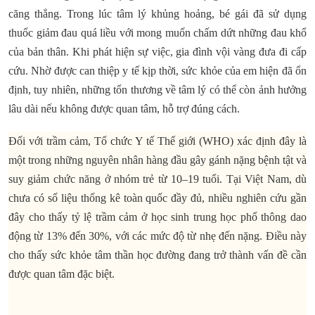
căng thẳng. Trong lúc tâm lý khủng hoảng, bé gái đã sử dụng
thuốc giảm đau quá liều với mong muốn chấm dứt những đau khổ
của bản thân. Khi phát hiện sự việc, gia đình vội vàng đưa đi cấp
cứu. Nhờ được can thiệp y tế kịp thời, sức khỏe của em hiện đã ổn
định, tuy nhiên, những tổn thương về tâm lý có thể còn ảnh hưởng
lâu dài nếu không được quan tâm, hỗ trợ đúng cách.
Đối với trầm cảm, Tổ chức Y tế Thế giới (WHO) xác định đây là
một trong những nguyên nhân hàng đầu gây gánh nặng bệnh tật và
suy giảm chức năng ở nhóm trẻ từ 10–19 tuổi. Tại Việt Nam, dù
chưa có số liệu thống kê toàn quốc đầy đủ, nhiều nghiên cứu gần
đây cho thấy tỷ lệ trầm cảm ở học sinh trung học phổ thông dao
động từ 13% đến 30%, với các mức độ từ nhẹ đến nặng. Điều này
cho thấy sức khỏe tâm thần học đường đang trở thành vấn đề cần
được quan tâm đặc biệt.