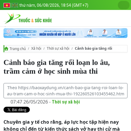
thứ năm, 06/08/2026, 18:54 (GMT+7)
Xã hội
Thời sự xã hội
Cảnh báo gia tăng rối loạn lo âu
Trang chủ
Cảnh báo gia tăng rối loạn lo âu,
trầm cảm ở học sinh mùa thi
Theo https://baoxaydung.vn/canh-bao-gia-tang-roi-loan-lo-
au-tram-cam-o-hoc-sinh-mua-thi-192260526103455462.htm
07:47 26/05/2026 -
Thời sự xã hội
Chuyên gia y tế cho rằng, áp lực học tập hiện nay
không chỉ đến từ kiến thức sách vở hay thi cử mà