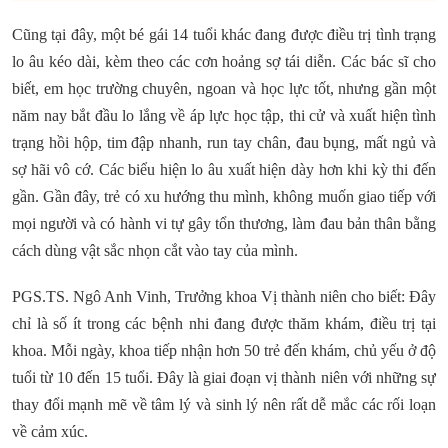
Cũng tại đây, một bé gái 14 tuổi khác đang được điều trị tình trạng
lo âu kéo dài, kèm theo các cơn hoảng sợ tái diễn. Các bác sĩ cho
biết, em học trường chuyên, ngoan và học lực tốt, nhưng gần một
năm nay bắt đầu lo lắng về áp lực học tập, thi cử và xuất hiện tình
trạng hồi hộp, tim đập nhanh, run tay chân, đau bụng, mất ngủ và
sợ hãi vô cớ. Các biểu hiện lo âu xuất hiện dày hơn khi kỳ thi đến
gần. Gần đây, trẻ có xu hướng thu mình, không muốn giao tiếp với
mọi người và có hành vi tự gây tổn thương, làm đau bản thân bằng
cách dùng vật sắc nhọn cắt vào tay của mình.
PGS.TS. Ngô Anh Vinh, Trưởng khoa Vị thành niên cho biết: Đây
chỉ là số ít trong các bệnh nhi đang được thăm khám, điều trị tại
khoa. Mỗi ngày, khoa tiếp nhận hơn 50 trẻ đến khám, chủ yếu ở độ
tuổi từ 10 đến 15 tuổi. Đây là giai đoạn vị thành niên với những sự
thay đổi mạnh mẽ về tâm lý và sinh lý nên rất dễ mắc các rối loạn
về cảm xúc.