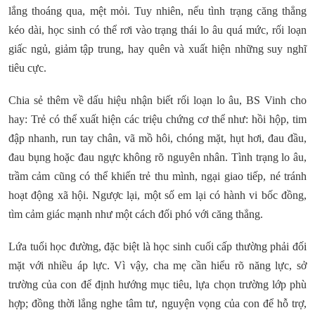
lắng thoáng qua, mệt mỏi. Tuy nhiên, nếu tình trạng căng thẳng
kéo dài, học sinh có thể rơi vào trạng thái lo âu quá mức, rối loạn
giấc ngủ, giảm tập trung, hay quên và xuất hiện những suy nghĩ
tiêu cực.
Chia sẻ thêm về dấu hiệu nhận biết rối loạn lo âu, BS Vinh cho
hay: Trẻ có thể xuất hiện các triệu chứng cơ thể như: hồi hộp, tim
đập nhanh, run tay chân, vã mồ hôi, chóng mặt, hụt hơi, đau đầu,
đau bụng hoặc đau ngực không rõ nguyên nhân. Tình trạng lo âu,
trầm cảm cũng có thể khiến trẻ thu mình, ngại giao tiếp, né tránh
hoạt động xã hội. Ngược lại, một số em lại có hành vi bốc đồng,
tìm cảm giác mạnh như một cách đối phó với căng thẳng.
Lứa tuổi học đường, đặc biệt là học sinh cuối cấp thường phải đối
mặt với nhiều áp lực. Vì vậy, cha mẹ cần hiểu rõ năng lực, sở
trường của con để định hướng mục tiêu, lựa chọn trường lớp phù
hợp; đồng thời lắng nghe tâm tư, nguyện vọng của con để hỗ trợ,