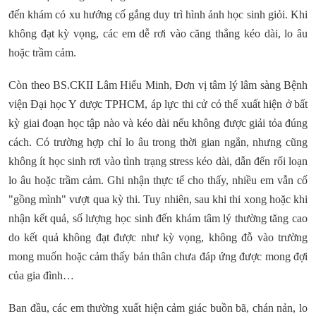
đến khám có xu hướng cố gắng duy trì hình ảnh học sinh giỏi. Khi
không đạt kỳ vọng, các em dễ rơi vào căng thẳng kéo dài, lo âu
hoặc trầm cảm.
Còn theo BS.CKII Lâm Hiếu Minh, Đơn vị tâm lý lâm sàng Bệnh
viện Đại học Y dược TPHCM, áp lực thi cử có thể xuất hiện ở bất
kỳ giai đoạn học tập nào và kéo dài nếu không được giải tỏa đúng
cách. Có trường hợp chỉ lo âu trong thời gian ngắn, nhưng cũng
không ít học sinh rơi vào tình trạng stress kéo dài, dẫn đến rối loạn
lo âu hoặc trầm cảm. Ghi nhận thực tế cho thấy, nhiều em vẫn cố
"gồng mình" vượt qua kỳ thi. Tuy nhiên, sau khi thi xong hoặc khi
nhận kết quả, số lượng học sinh đến khám tâm lý thường tăng cao
do kết quả không đạt được như kỳ vọng, không đỗ vào trường
mong muốn hoặc cảm thấy bản thân chưa đáp ứng được mong đợi
của gia đình…
Ban đầu, các em thường xuất hiện cảm giác buồn bã, chán nản, lo