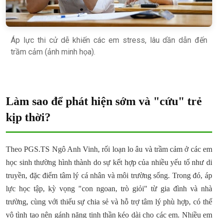
Áp lực thi cử dễ khiến các em stress, lâu dần dẫn đến
trầm cảm (ảnh minh họa).
Làm sao để phát hiện sớm và "cứu" trẻ
kịp thời?
Theo PGS.TS Ngô Anh Vinh, rối loạn lo âu và trầm cảm ở các em
học sinh thường hình thành do sự kết hợp của nhiều yếu tố như di
truyền, đặc điểm tâm lý cá nhân và môi trường sống. Trong đó, áp
lực học tập, kỳ vọng "con ngoan, trò giỏi" từ gia đình và nhà
trường, cùng với thiếu sự chia sẻ và hỗ trợ tâm lý phù hợp, có thể
vô tình tạo nên gánh nặng tinh thần kéo dài cho các em. Nhiều em