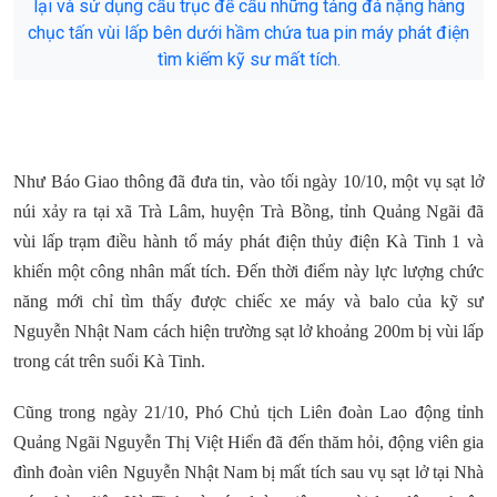
lại và sử dụng cẩu trục để cẩu những tảng đá nặng hàng
chục tấn vùi lấp bên dưới hầm chứa tua pin máy phát điện
tìm kiếm kỹ sư mất tích.
Như Báo Giao thông đã đưa tin, vào tối ngày 10/10, một vụ sạt lở
núi xảy ra tại xã Trà Lâm, huyện Trà Bồng, tỉnh Quảng Ngãi đã
vùi lấp trạm điều hành tổ máy phát điện thủy điện Kà Tinh 1 và
khiến một công nhân mất tích. Đến thời điểm này lực lượng chức
năng mới chỉ tìm thấy được chiếc xe máy và balo của kỹ sư
Nguyễn Nhật Nam cách hiện trường sạt lở khoảng 200m bị vùi lấp
trong cát trên suối Kà Tinh.
Cũng trong ngày 21/10, Phó Chủ tịch Liên đoàn Lao động tỉnh
Quảng Ngãi Nguyễn Thị Việt Hiển đã đến thăm hỏi, động viên gia
đình đoàn viên Nguyễn Nhật Nam bị mất tích sau vụ sạt lở tại Nhà