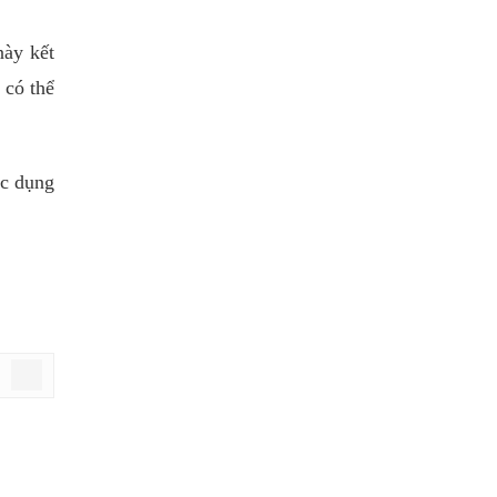
này kết
 có thể
ác dụng