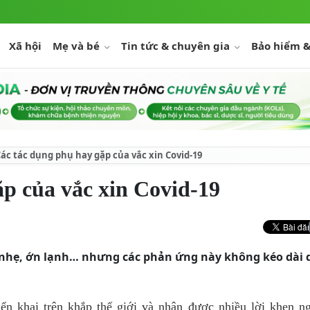
Xã hội
Mẹ và bé
Tin tức & chuyên gia
Bảo hiểm &
ác tác dụng phụ hay gặp của vắc xin Covid-19
p của vắc xin Covid-19
t nhẹ, ớn lạnh… nhưng các phản ứng này không kéo dài 
ển khai trên khắp thế giới và nhận được nhiều lời khen n