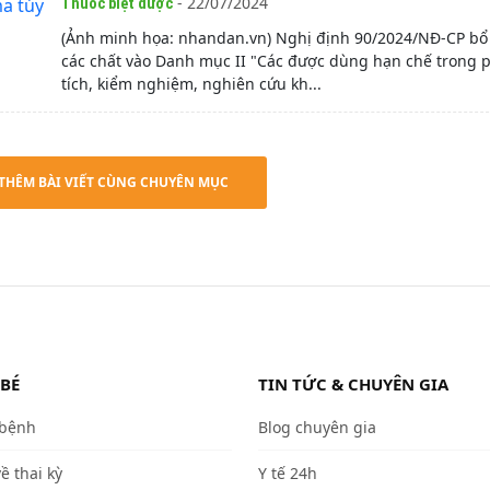
- 22/07/2024
Thuốc biệt dược
(Ảnh minh họa: nhandan.vn) Nghị định 90/2024/NĐ-CP bổ
các chất vào Danh mục II "Các được dùng hạn chế trong 
tích, kiểm nghiệm, nghiên cứu kh...
THÊM BÀI VIẾT CÙNG CHUYÊN MỤC
 BÉ
TIN TỨC & CHUYÊN GIA
 bệnh
Blog chuyên gia
về thai kỳ
Y tế 24h