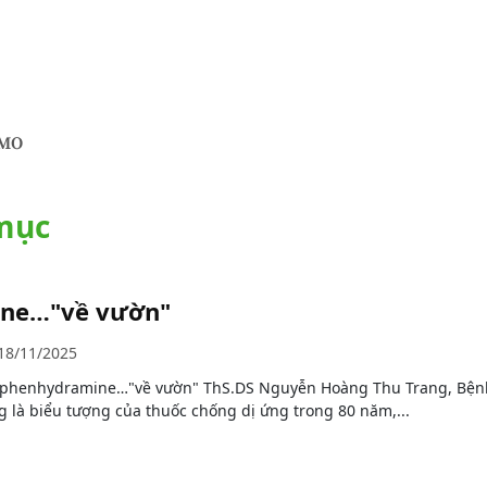
CMO
 mục
ine…"về vườn"
18/11/2025
diphenhydramine…"về vườn" ThS.DS Nguyễn Hoàng Thu Trang, Bện
g là biểu tượng của thuốc chống dị ứng trong 80 năm,...