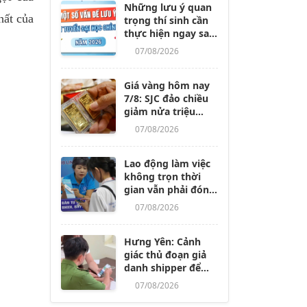
Những lưu ý quan
hất của
trọng thí sinh cần
thực hiện ngay sau
khi các trường
07/08/2026
công bố điểm
chuẩn
Giá vàng hôm nay
7/8: SJC đảo chiều
giảm nửa triệu
đồng/lượng
07/08/2026
Lao động làm việc
không trọn thời
gian vẫn phải đóng
BHXH, dù nghỉ
07/08/2026
không lương từ 14
ngày trở lên
Hưng Yên: Cảnh
giác thủ đoạn giả
danh shipper để
lừa đảo, chiếm
07/08/2026
đoạt tài sản