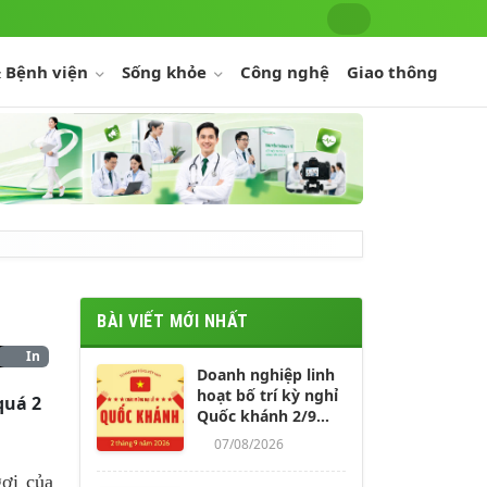
 Bệnh viện
Sống khỏe
Công nghệ
Giao thông
BÀI VIẾT MỚI NHẤT
In
Doanh nghiệp linh
hoạt bố trí kỳ nghỉ
quá 2
Quốc khánh 2/9
kéo dài 4-5 ngày
07/08/2026
cho người lao động
gợi của