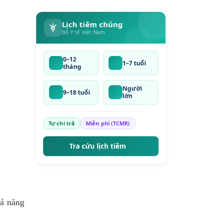
Lịch tiêm chủng
Bộ Y tế Việt Nam
0–12
1–7 tuổi
tháng
Người
9–18 tuổi
lớn
Tự chi trả
Miễn phí (TCMR)
Tra cứu lịch tiêm
hả năng