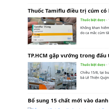
Thuốc Tamiflu điều trị cúm có
- 
Thuốc biệt dược
Không khan hiếm 
do ca mắc cúm tăn
TP.HCM gặp vướng trong đấu t
- 
Thuốc biệt dược
Chiều 15/8, tại b
bà Lê Thiện Quỳn
Bổ sung 15 chất mới vào danh