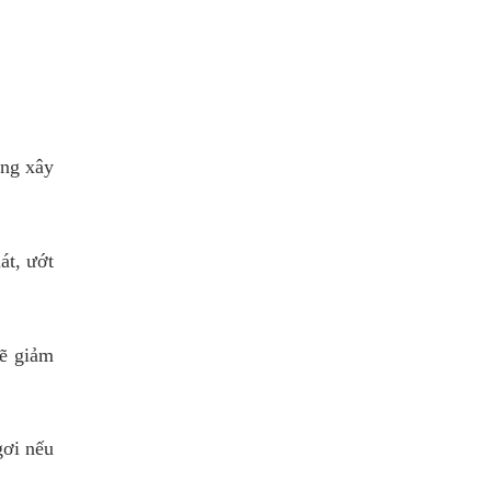
ang xây
át, ướt
sẽ giảm
gơi nếu