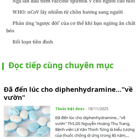
Nga lần đầu tiêm vaccine Sputnik V cho người cao tuổi
WHO: nCoV lây nhiễm từ chồn hương sang người
Phản ứng ‘ngược đời’ của cơ thể khi bạn ngừng ăn chất
béo
Rối loạn tiền đình
Đọc tiếp cùng chuyên mục
Đã đến lúc cho diphenhydramine…"về
vườn"
- 18/11/2025
Thuốc biệt dược
Đã đến lúc cho diphenhydramine…"về
vườn" ThS.DS Nguyễn Hoàng Thu Trang,
Bệnh viện Lê Văn Thịnh Từng là biểu tượng
của thuốc chống dị ứng trong 80 năm,...