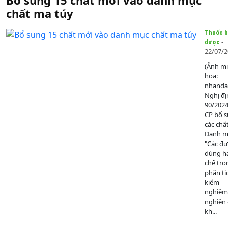
chất ma túy
Thuốc b
-
dược
22/07/
(Ảnh m
họa:
nhanda
Nghị đị
90/202
CP bổ 
các chấ
Danh mụ
"Các đ
dùng h
chế tro
phân tí
kiểm
nghiệm
nghiên
kh...