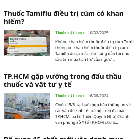
Thuốc Tamiflu điều trị cúm có khan
hiếm?
- 10/02/2025
Thuốc biệt dược
Không khan hiếm thuốc điều trị cúm Trước
thông tin khan hiếm thuốc điều trị cúm
Tamiflu do ca mắc cúm tăng dẫn tới nhu
cầu tìm mua tích trữ của người...
TP.HCM gặp vướng trong đấu thầu
thuốc và vật tư y tế
- 16/08/2024
Thuốc biệt dược
Chiều 15/8, tại buổi họp báo thông tin về
các vấn đề kinh tế - xã hội trên địa bàn
TP.HCM, bà Lê Thiện Quỳnh Như, Chánh
văn phòng Sở Y tế TP.HCM cho b...
Bổ sung 15 chất mới vào danh mục