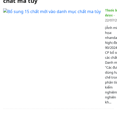
chất ma túy
Thuốc b
-
dược
22/07/
(Ảnh m
họa:
nhanda
Nghị đị
90/202
CP bổ 
các chấ
Danh mụ
"Các đ
dùng h
chế tro
phân tí
kiểm
nghiệm
nghiên
kh...