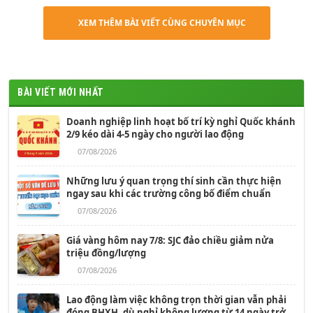
XEM THÊM BÀI VIẾT CÙNG CHUYÊN MỤC
BÀI VIẾT MỚI NHẤT
Doanh nghiệp linh hoạt bố trí kỳ nghỉ Quốc khánh
2/9 kéo dài 4-5 ngày cho người lao động
07/08/2026
Những lưu ý quan trọng thí sinh cần thực hiện
ngay sau khi các trường công bố điểm chuẩn
07/08/2026
Giá vàng hôm nay 7/8: SJC đảo chiều giảm nửa
triệu đồng/lượng
07/08/2026
Lao động làm việc không trọn thời gian vẫn phải
đóng BHXH, dù nghỉ không lương từ 14 ngày trở