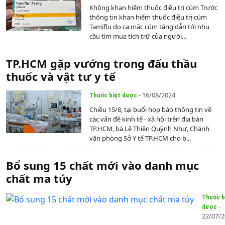
Không khan hiếm thuốc điều trị cúm Trước
thông tin khan hiếm thuốc điều trị cúm
Tamiflu do ca mắc cúm tăng dẫn tới nhu
cầu tìm mua tích trữ của người...
TP.HCM gặp vướng trong đấu thầu
thuốc và vật tư y tế
- 16/08/2024
Thuốc biệt dược
Chiều 15/8, tại buổi họp báo thông tin về
các vấn đề kinh tế - xã hội trên địa bàn
TP.HCM, bà Lê Thiện Quỳnh Như, Chánh
văn phòng Sở Y tế TP.HCM cho b...
Bổ sung 15 chất mới vào danh mục
chất ma túy
Thuốc b
-
dược
22/07/