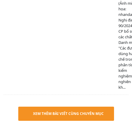
(Ảnh m
họa:
nhanda
Nghị đị
90/202
CP bổ 
các chấ
Danh mụ
"Các đ
dùng h
chế tro
phân tí
kiểm
nghiệm
nghiên
kh...
XEM THÊM BÀI VIẾT CÙNG CHUYÊN MỤC