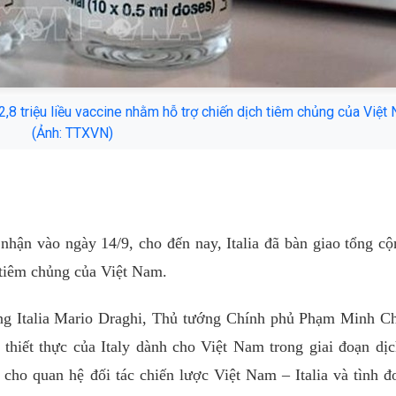
2,8 triệu liều vaccine nhằm hỗ trợ chiến dịch tiêm chủng của Việt
(Ảnh: TTXVN)
 nhận vào ngày 14/9, cho đến nay, Italia đã bàn giao tổng c
h tiêm chủng của Việt Nam.
ớng Italia Mario Draghi, Thủ tướng Chính phủ Phạm Minh C
 thiết thực của Italy dành cho Việt Nam trong giai đoạn dị
cho quan hệ đối tác chiến lược Việt Nam – Italia và tình đ