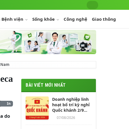
 Bệnh viện
Sống khỏe
Công nghệ
Giao thông
ệt Nam
neca
BÀI VIẾT MỚI NHẤT
Doanh nghiệp linh
In
hoạt bố trí kỳ nghỉ
Quốc khánh 2/9
ca do
kéo dài 4-5 ngày
07/08/2026
cho người lao động