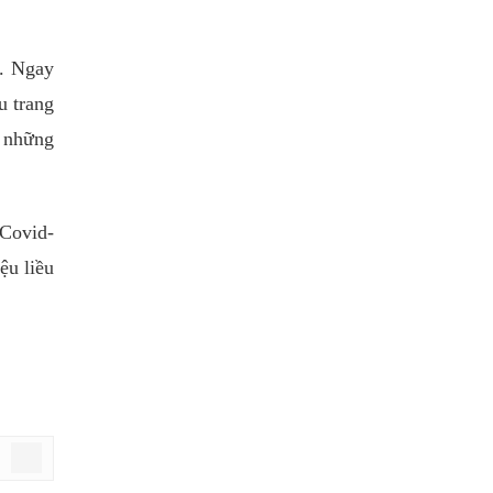
9. Ngay
u trang
g những
 Covid-
ệu liều