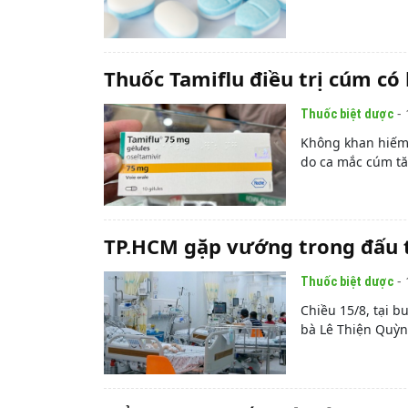
Thuốc Tamiflu điều trị cúm có
- 
Thuốc biệt dược
Không khan hiếm 
do ca mắc cúm tăn
TP.HCM gặp vướng trong đấu t
- 
Thuốc biệt dược
Chiều 15/8, tại b
bà Lê Thiện Quỳn