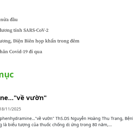
 nửa đầu
 dương tính SARS-CoV-2
 ương, Điện Biên họp khẩn trong đêm
hân Covid-19 đi qua
 mục
ine…"về vườn"
18/11/2025
diphenhydramine…"về vườn" ThS.DS Nguyễn Hoàng Thu Trang, Bện
g là biểu tượng của thuốc chống dị ứng trong 80 năm,...