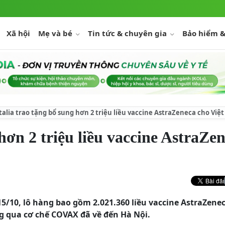
Xã hội
Mẹ và bé
Tin tức & chuyên gia
Bảo hiểm &
talia trao tặng bổ sung hơn 2 triệu liều vaccine AstraZeneca cho Vi
 hơn 2 triệu liều vaccine AstraZe
5/10, lô hàng bao gồm 2.021.360 liều vaccine AstraZene
g qua cơ chế COVAX đã về đến Hà Nội.