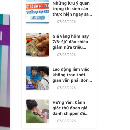
Những lưu ý quan
trọng thí sinh cần
thực hiện ngay sau
khi các trường
07/08/2026
công bố điểm
chuẩn
Giá vàng hôm nay
7/8: SJC đảo chiều
giảm nửa triệu
đồng/lượng
07/08/2026
Lao động làm việc
không trọn thời
gian vẫn phải đóng
BHXH, dù nghỉ
07/08/2026
không lương từ 14
ngày trở lên
Hưng Yên: Cảnh
giác thủ đoạn giả
danh shipper để
lừa đảo, chiếm
07/08/2026
đoạt tài sản