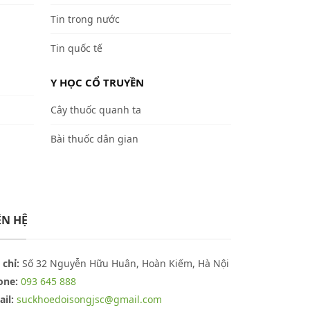
Tin trong nước
Tin quốc tế
Y HỌC CỔ TRUYỀN
Cây thuốc quanh ta
Bài thuốc dân gian
ÊN HỆ
 chỉ:
Số 32 Nguyễn Hữu Huân, Hoàn Kiếm, Hà Nội
one:
093 645 888
il:
suckhoedoisongjsc@gmail.com