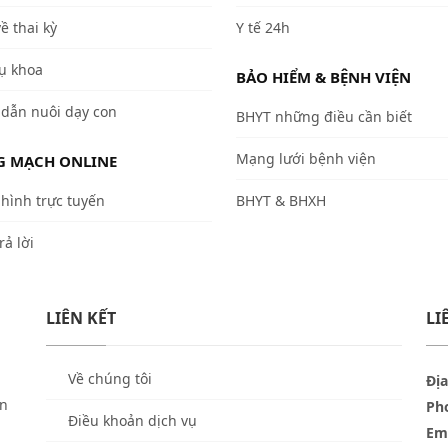
về thai kỳ
Y tế 24h
ụ khoa
BẢO HIỂM & BỆNH VIỆN
dẫn nuôi dạy con
BHYT những điều cần biết
Mạng lưới bệnh viện
 MẠCH ONLINE
hình trực tuyến
BHYT & BHXH
rả lời
LIÊN KẾT
LI
Về chúng tôi
Địa
ền
Ph
Điều khoản dịch vụ
Ema