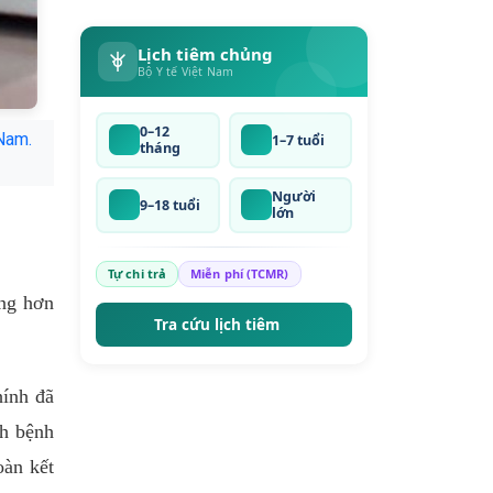
Lịch tiêm chủng
Bộ Y tế Việt Nam
0–12
 Nam.
1–7 tuổi
tháng
Người
9–18 tuổi
lớn
Tự chi trả
Miễn phí (TCMR)
ộng hơn
Tra cứu lịch tiêm
hính đã
ch bệnh
oàn kết