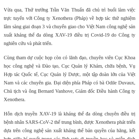
Vừa qua, Thứ trưởng Trần Văn Thuấn đã chủ trì buổi làm việc
trực tuyến với Công ty Xenothera (Pháp) về hợp tác thử nghiệm
lâm sàng giai đoạn 3 và chuyển giao cho Việt Nam công nghệ sản
xuất kháng thể đa dòng XAV-19 điều trị Covid-19 do Công ty
nghiên cứu và phát triển.
Cùng tham dự cuộc họp còn có lãnh đạo, chuyên viên Cục Khoa
học công nghệ và Đào tạo, Cục Quản lý Khám, chữa bệnh, Vụ
Hợp tác Quốc tế, Cục Quản lý Dược, một tập đoàn lớn của Việt
Nam và các chuyên gia. Đại diện phía Pháp có bà Odile Duvaux,
Chủ tịch và ông Bernard Vanhove, Giám đốc Điều hành Công ty
Xenothera.
Hỗn dịch truyền XAV-19 là kháng thể đa dòng chuyên điều trị
bệnh nhân SARS-CoV-2 thể trung bình, được Xenothera phát triển
dựa trên công nghệ sản xuất kháng thể bản quyền của hãng, kết
hợp giữa bí quyết trong các lĩnh vực di truyền học và miễn dịch