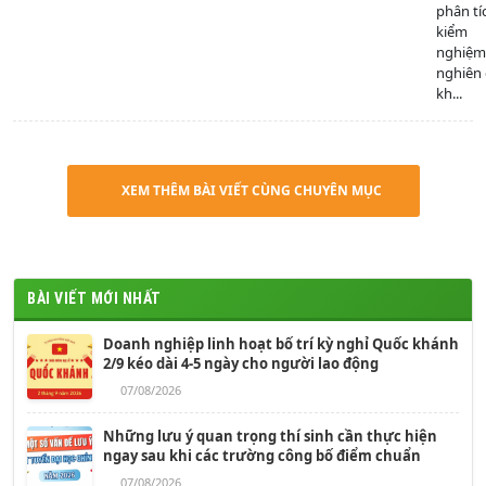
phân tí
kiểm
nghiệm
nghiên
kh...
XEM THÊM BÀI VIẾT CÙNG CHUYÊN MỤC
BÀI VIẾT MỚI NHẤT
Doanh nghiệp linh hoạt bố trí kỳ nghỉ Quốc khánh
2/9 kéo dài 4-5 ngày cho người lao động
07/08/2026
Những lưu ý quan trọng thí sinh cần thực hiện
ngay sau khi các trường công bố điểm chuẩn
07/08/2026