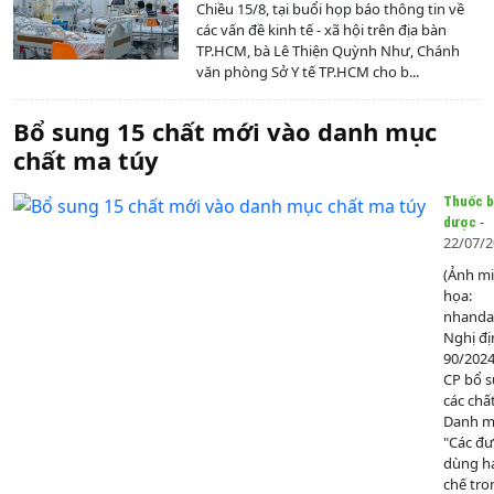
Chiều 15/8, tại buổi họp báo thông tin về
các vấn đề kinh tế - xã hội trên địa bàn
TP.HCM, bà Lê Thiện Quỳnh Như, Chánh
văn phòng Sở Y tế TP.HCM cho b...
Bổ sung 15 chất mới vào danh mục
chất ma túy
Thuốc b
-
dược
22/07/
(Ảnh m
họa:
nhanda
Nghị đị
90/202
CP bổ 
các chấ
Danh mụ
"Các đ
dùng h
chế tro