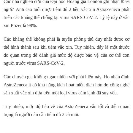
Các nhà nghiên cứu của Đại học Hoàng gia London ghi nhận 85%
người Anh cao tuổi được tiêm đủ 2 liều vắc xin AstraZeneca phát
triển các kháng thể chống lại virus SARS-CoV-2. Tỷ lệ này ở vắc
xin Pfizer là 98%.
Các kháng thể không phải là tuyến phòng thủ duy nhất được cơ
thể hình thành sau khi tiêm vắc xin. Tuy nhiên, đây là một thước
đo quan trọng để đánh giá mức độ được bảo vệ của cơ thể con
người trước virus SARS-CoV-2.
Các chuyên gia không ngạc nhiên với phát hiện này. Họ nhận định
AstraZeneca ít có khả năng kích hoạt miễn dịch hơn do công nghệ
sản xuất vắc xin dựa trên một loại virus cảm lạnh đã suy yếu.
Tuy nhiên, mức độ bảo vệ của AstraZeneca vẫn tốt và điều quan
trọng là người dân cần tiêm đủ 2 cả mũi.