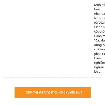
(Ảnh m
họa:
nhanda
Nghị đị
90/202
CP bổ 
các chấ
Danh mụ
"Các đ
dùng h
chế tro
phân tí
kiểm
nghiệm
nghiên
kh...
XEM THÊM BÀI VIẾT CÙNG CHUYÊN MỤC