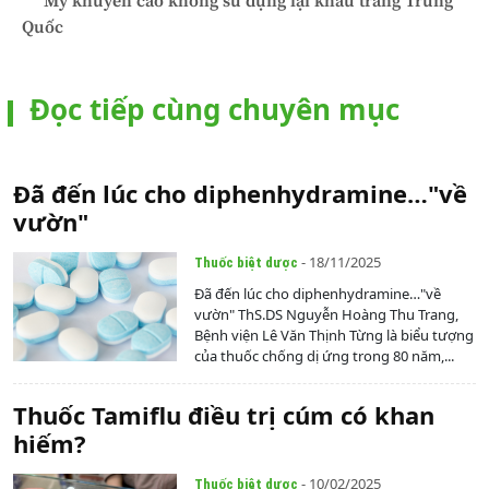
Mỹ khuyến cáo không sử dụng lại khẩu trang Trung
Quốc
Đọc tiếp cùng chuyên mục
Đã đến lúc cho diphenhydramine…"về
vườn"
- 18/11/2025
Thuốc biệt dược
Đã đến lúc cho diphenhydramine…"về
vườn" ThS.DS Nguyễn Hoàng Thu Trang,
Bệnh viện Lê Văn Thịnh Từng là biểu tượng
của thuốc chống dị ứng trong 80 năm,...
Thuốc Tamiflu điều trị cúm có khan
hiếm?
- 10/02/2025
Thuốc biệt dược