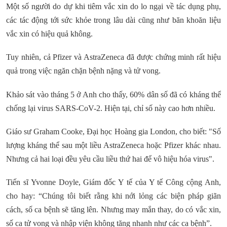
Một số người do dự khi tiêm vắc xin do lo ngại về tác dụng phụ,
các tác động tới sức khỏe trong lâu dài cũng như băn khoăn liệu
vắc xin có hiệu quả không.
Tuy nhiên, cả Pfizer và AstraZeneca đã được chứng minh rất hiệu
quả trong việc ngăn chặn bệnh nặng và tử vong.
Khảo sát vào tháng 5 ở Anh cho thấy, 60% dân số đã có kháng thể
chống lại virus SARS-CoV-2. Hiện tại, chỉ số này cao hơn nhiều.
Giáo sư Graham Cooke, Đại học Hoàng gia London, cho biết: "Số
lượng kháng thể sau một liều AstraZeneca hoặc Pfizer khác nhau.
Nhưng cả hai loại đều yêu cầu liều thứ hai để vô hiệu hóa virus".
Tiến sĩ Yvonne Doyle, Giám đốc Y tế của Y tế Công cộng Anh,
cho hay: “Chúng tôi biết rằng khi nới lỏng các biện pháp giãn
cách, số ca bệnh sẽ tăng lên. Nhưng may mắn thay, do có vắc xin,
số ca tử vong và nhập viện không tăng nhanh như các ca bệnh”.