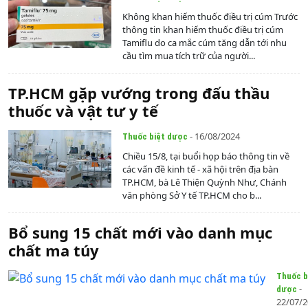
Không khan hiếm thuốc điều trị cúm Trước
thông tin khan hiếm thuốc điều trị cúm
Tamiflu do ca mắc cúm tăng dẫn tới nhu
cầu tìm mua tích trữ của người...
TP.HCM gặp vướng trong đấu thầu
thuốc và vật tư y tế
- 16/08/2024
Thuốc biệt dược
Chiều 15/8, tại buổi họp báo thông tin về
các vấn đề kinh tế - xã hội trên địa bàn
TP.HCM, bà Lê Thiện Quỳnh Như, Chánh
văn phòng Sở Y tế TP.HCM cho b...
Bổ sung 15 chất mới vào danh mục
chất ma túy
Thuốc b
-
dược
22/07/