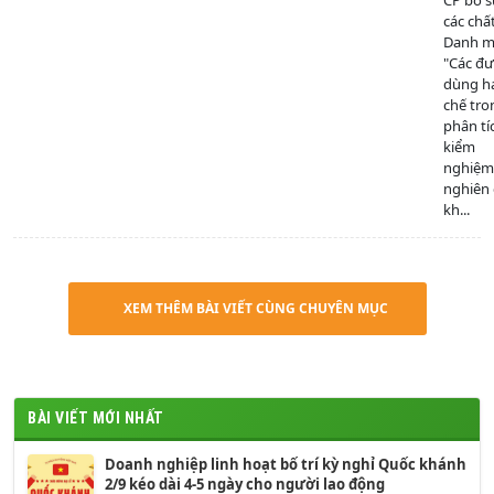
CP bổ 
các chấ
Danh mụ
"Các đ
dùng h
chế tro
phân tí
kiểm
nghiệm
nghiên
kh...
XEM THÊM BÀI VIẾT CÙNG CHUYÊN MỤC
BÀI VIẾT MỚI NHẤT
Doanh nghiệp linh hoạt bố trí kỳ nghỉ Quốc khánh
2/9 kéo dài 4-5 ngày cho người lao động