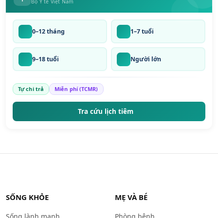
Bộ Y tế Việt Nam
0–12 tháng
1–7 tuổi
9–18 tuổi
Người lớn
Tự chi trả
Miễn phí (TCMR)
Tra cứu lịch tiêm
SỐNG KHỎE
MẸ VÀ BÉ
Sống lành mạnh
Phòng bệnh