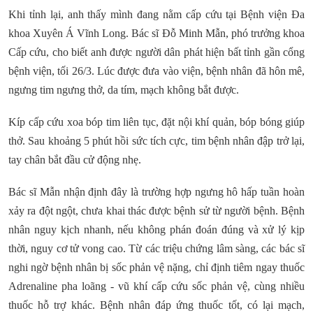
Khi tỉnh lại, anh thấy mình đang nằm cấp cứu tại Bệnh viện Đa
khoa Xuyên Á Vĩnh Long. Bác sĩ Đỗ Minh Mẫn, phó trưởng khoa
Cấp cứu, cho biết anh được người dân phát hiện bất tỉnh gần cổng
bệnh viện, tối 26/3. Lúc được đưa vào viện, bệnh nhân đã hôn mê,
ngưng tim ngưng thở, da tím, mạch không bắt được.
Kíp cấp cứu xoa bóp tim liên tục, đặt nội khí quản, bóp bóng giúp
thở. Sau khoảng 5 phút hồi sức tích cực, tim bệnh nhân đập trở lại,
tay chân bắt đầu cử động nhẹ.
Bác sĩ Mẫn nhận định đây là trường hợp ngưng hô hấp tuần hoàn
xảy ra đột ngột, chưa khai thác được bệnh sử từ người bệnh. Bệnh
nhân nguy kịch nhanh, nếu không phán đoán đúng và xử lý kịp
thời, nguy cơ tử vong cao. Từ các triệu chứng lâm sàng, các bác sĩ
nghi ngờ bệnh nhân bị sốc phản vệ nặng, chỉ định tiêm ngay thuốc
Adrenaline pha loãng - vũ khí cấp cứu sốc phản vệ, cùng nhiều
thuốc hỗ trợ khác. Bệnh nhân đáp ứng thuốc tốt, có lại mạch,