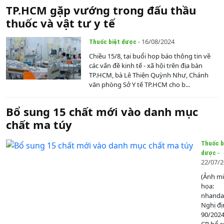
TP.HCM gặp vướng trong đấu thầu
thuốc và vật tư y tế
- 16/08/2024
Thuốc biệt dược
Chiều 15/8, tại buổi họp báo thông tin về
các vấn đề kinh tế - xã hội trên địa bàn
TP.HCM, bà Lê Thiện Quỳnh Như, Chánh
văn phòng Sở Y tế TP.HCM cho b...
Bổ sung 15 chất mới vào danh mục
chất ma túy
Thuốc b
-
dược
22/07/
(Ảnh m
họa:
nhanda
Nghị đị
90/202