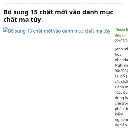
Bổ sung 15 chất mới vào danh mục
chất ma túy
Thuốc b
-
dược
22/07/
(Ảnh m
họa:
nhanda
Nghị đị
90/202
CP bổ 
các chấ
Danh mụ
"Các đ
dùng h
chế tro
phân tí
kiểm
nghiệm
nghiên