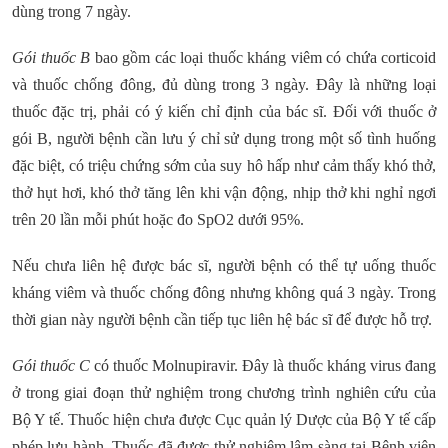
dùng trong 7 ngày.
Gói thuốc B
bao gồm các loại thuốc kháng viêm có chứa corticoid
và thuốc chống đông, đủ dùng trong 3 ngày. Đây là những loại
thuốc đặc trị, phải có ý kiến chỉ định của bác sĩ. Đối với thuốc ở
gói B, người bệnh cần lưu ý chỉ sử dụng trong một số tình huống
đặc biệt, có triệu chứng sớm của suy hô hấp như cảm thấy khó thở,
thở hụt hơi, khó thở tăng lên khi vận động, nhịp thở khi nghỉ ngơi
trên 20 lần mỗi phút hoặc đo SpO2 dưới 95%.
Nếu chưa liên hệ được bác sĩ, người bệnh có thể tự uống thuốc
kháng viêm và thuốc chống đông nhưng không quá 3 ngày. Trong
thời gian này người bệnh cần tiếp tục liên hệ bác sĩ để được hỗ trợ.
Gói thuốc C
có thuốc Molnupiravir. Đây là thuốc kháng virus đang
ở trong giai đoạn thử nghiệm trong chương trình nghiên cứu của
Bộ Y tế. Thuốc hiện chưa được Cục quản lý Dược của Bộ Y tế cấp
phép lưu hành. Thuốc đã được thử nghiệm lâm sàng tại Bệnh viện