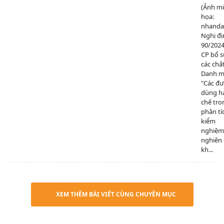
(Ảnh m
họa:
nhanda
Nghị đị
90/202
CP bổ 
các chấ
Danh mụ
"Các đ
dùng h
chế tro
phân tí
kiểm
nghiệm
nghiên
kh...
XEM THÊM BÀI VIẾT CÙNG CHUYÊN MỤC