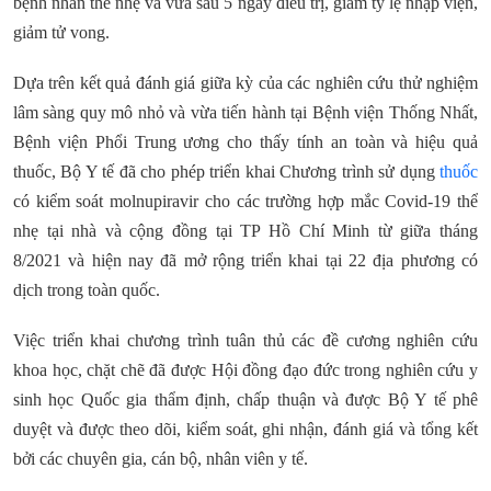
bệnh nhân thể nhẹ và vừa sau 5 ngày điều trị, giảm tỷ lệ nhập viện,
giảm tử vong.
Dựa trên kết quả đánh giá giữa kỳ của các nghiên cứu thử nghiệm
lâm sàng quy mô nhỏ và vừa tiến hành tại Bệnh viện Thống Nhất,
Bệnh viện Phổi Trung ương cho thấy tính an toàn và hiệu quả
thuốc, Bộ Y tế đã cho phép triển khai Chương trình sử dụng
thuốc
có kiểm soát molnupiravir cho các trường hợp mắc Covid-19 thể
nhẹ tại nhà và cộng đồng tại TP Hồ Chí Minh từ giữa tháng
8/2021 và hiện nay đã mở rộng triển khai tại 22 địa phương có
dịch trong toàn quốc.
Việc triển khai chương trình tuân thủ các đề cương nghiên cứu
khoa học, chặt chẽ đã được Hội đồng đạo đức trong nghiên cứu y
sinh học Quốc gia thẩm định, chấp thuận và được Bộ Y tế phê
duyệt và được theo dõi, kiểm soát, ghi nhận, đánh giá và tổng kết
bởi các chuyên gia, cán bộ, nhân viên y tế.