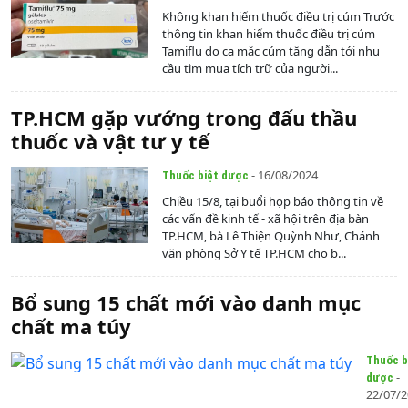
Không khan hiếm thuốc điều trị cúm Trước
thông tin khan hiếm thuốc điều trị cúm
Tamiflu do ca mắc cúm tăng dẫn tới nhu
cầu tìm mua tích trữ của người...
TP.HCM gặp vướng trong đấu thầu
thuốc và vật tư y tế
- 16/08/2024
Thuốc biệt dược
Chiều 15/8, tại buổi họp báo thông tin về
các vấn đề kinh tế - xã hội trên địa bàn
TP.HCM, bà Lê Thiện Quỳnh Như, Chánh
văn phòng Sở Y tế TP.HCM cho b...
Bổ sung 15 chất mới vào danh mục
chất ma túy
Thuốc b
-
dược
22/07/