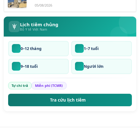
05/08/2026
Lịch tiêm chủng
Bộ Y tế Việt Nam
0–12 tháng
1–7 tuổi
9–18 tuổi
Người lớn
Tự chi trả
Miễn phí (TCMR)
Tra cứu lịch tiêm