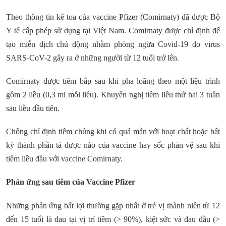
Theo thông tin kê toa của vaccine Pfizer (Comirnaty) đã được Bộ
Y tế cấp phép sử dụng tại Việt Nam. Comirnaty được chỉ định để
tạo miễn dịch chủ động nhằm phòng ngừa Covid-19 do virus
SARS-CoV-2 gây ra ở những người từ 12 tuổi trở lên.
Comirnaty được tiêm bắp sau khi pha loãng theo một liệu trình
gồm 2 liều (0,3 ml mỗi liều). Khuyến nghị tiêm liều thứ hai 3 tuần
sau liều đầu tiên.
Chống chỉ định tiêm chủng khi có quá mẫn với hoạt chất hoặc bất
kỳ thành phần tá dược nào của vaccine hay sốc phản vệ sau khi
tiêm liều đầu với vaccine Comirnaty.
Phản ứng sau tiêm của Vaccine Pfizer
Những phản ứng bất lợi thường gặp nhất ở trẻ vị thành niên từ 12
đến 15 tuổi là đau tại vị trí tiêm (> 90%), kiệt sức và đau đầu (>