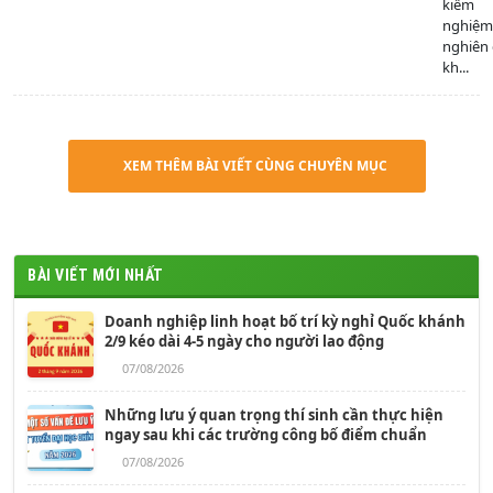
kiểm
nghiệm
nghiên
kh...
XEM THÊM BÀI VIẾT CÙNG CHUYÊN MỤC
BÀI VIẾT MỚI NHẤT
Doanh nghiệp linh hoạt bố trí kỳ nghỉ Quốc khánh
2/9 kéo dài 4-5 ngày cho người lao động
07/08/2026
Những lưu ý quan trọng thí sinh cần thực hiện
ngay sau khi các trường công bố điểm chuẩn
07/08/2026