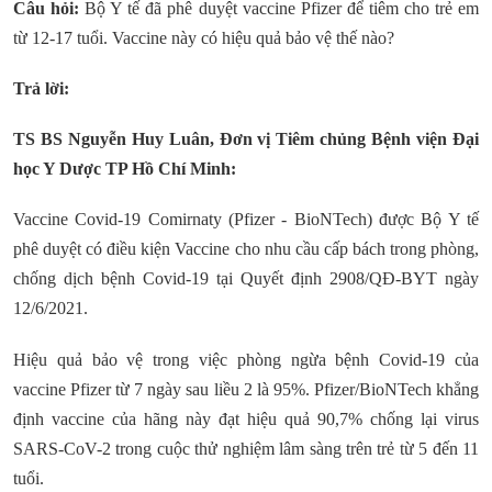
Câu hỏi:
Bộ Y tế đã phê duyệt vaccine Pfizer để tiêm cho trẻ em
từ 12-17 tuổi. Vaccine này có hiệu quả bảo vệ thế nào?
Trả lời:
TS BS Nguyễn Huy Luân, Đơn vị Tiêm chủng Bệnh viện Đại
học Y Dược TP Hồ Chí Minh:
Vaccine Covid-19 Comirnaty (Pfizer - BioNTech) được Bộ Y tế
phê duyệt có điều kiện Vaccine cho nhu cầu cấp bách trong phòng,
chống dịch bệnh Covid-19 tại Quyết định 2908/QĐ-BYT ngày
12/6/2021.
Hiệu quả bảo vệ trong việc phòng ngừa bệnh Covid-19 của
vaccine Pfizer từ 7 ngày sau liều 2 là 95%. Pfizer/BioNTech khẳng
định vaccine của hãng này đạt hiệu quả 90,7% chống lại virus
SARS-CoV-2 trong cuộc thử nghiệm lâm sàng trên trẻ từ 5 đến 11
tuổi.