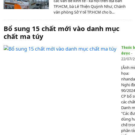
các vấn đề kinh tế - xã hội trên địa bàn
TP.HCM, bà Lê Thiện Quỳnh Như, Chánh
văn phòng Sở Y tế TP.HCM cho b...
Bổ sung 15 chất mới vào danh mục
chất ma túy
Thuốc b
-
dược
22/07/
(Ảnh m
họa:
nhanda
Nghị đị
90/202
CP bổ 
các chấ
Danh mụ
"Các đ
dùng h
chế tro
phân tí