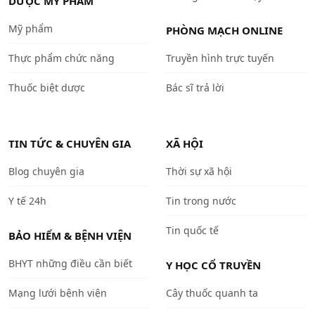
DƯỢC MỸ PHẨM
Mỹ phẩm
PHÒNG MẠCH ONLINE
Thực phẩm chức năng
Truyền hình trực tuyến
Thuốc biệt dược
Bác sĩ trả lời
TIN TỨC & CHUYÊN GIA
XÃ HỘI
Blog chuyên gia
Thời sự xã hội
Y tế 24h
Tin trong nước
Tin quốc tế
BẢO HIỂM & BỆNH VIỆN
BHYT những điều cần biết
Y HỌC CỔ TRUYỀN
Mạng lưới bệnh viện
Cây thuốc quanh ta