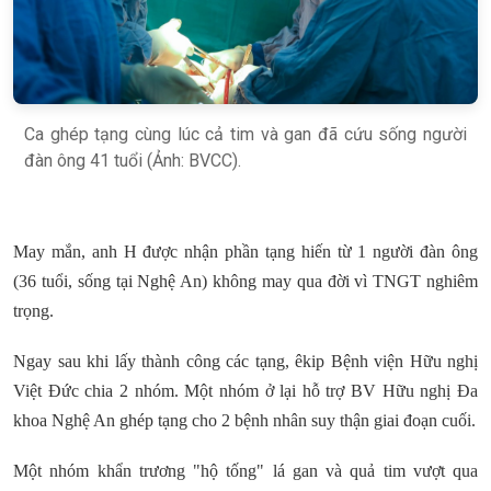
Ca ghép tạng cùng lúc cả tim và gan đã cứu sống người
đàn ông 41 tuổi (Ảnh: BVCC).
May mắn, anh H được nhận phần tạng hiến từ 1 người đàn ông
(36 tuổi, sống tại Nghệ An) không may qua đời vì TNGT nghiêm
trọng.
Ngay sau khi lấy thành công các tạng, êkip Bệnh viện Hữu nghị
Việt Đức chia 2 nhóm. Một nhóm ở lại hỗ trợ BV Hữu nghị Đa
khoa Nghệ An ghép tạng cho 2 bệnh nhân suy thận giai đoạn cuối.
Một nhóm khẩn trương "hộ tống" lá gan và quả tim vượt qua