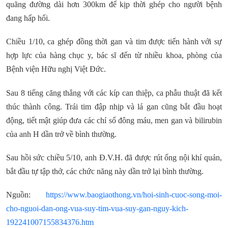
quãng đường dài hơn 300km để kịp thời ghép cho người bệnh
đang hấp hối.
Chiều 1/10, ca ghép đồng thời gan và tim được tiến hành với sự
hợp lực của hàng chục y, bác sĩ đến từ nhiều khoa, phòng của
Bệnh viện Hữu nghị Việt Đức.
Sau 8 tiếng căng thẳng với các kíp can thiệp, ca phẫu thuật đã kết
thúc thành công. Trái tim đập nhịp và lá gan cũng bắt đầu hoạt
động, tiết mật giúp đưa các chỉ số đông máu, men gan và bilirubin
của anh H dần trở về bình thường.
Sau hồi sức chiều 5/10, anh Đ.V.H. đã được rút ống nội khí quản,
bắt đầu tự tập thở, các chức năng này dần trở lại bình thường.
Nguồn:
https://www.baogiaothong.vn/hoi-sinh-cuoc-song-moi-
cho-nguoi-dan-ong-vua-suy-tim-vua-suy-gan-nguy-kich-
192241007155834376.htm