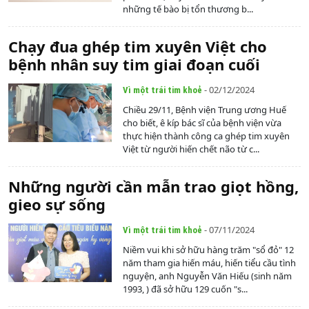
những tế bào bị tổn thương b...
Chạy đua ghép tim xuyên Việt cho
bệnh nhân suy tim giai đoạn cuối
- 02/12/2024
Vì một trái tim khoẻ
Chiều 29/11, Bệnh viện Trung ương Huế
cho biết, ê kíp bác sĩ của bệnh viện vừa
thực hiện thành công ca ghép tim xuyên
Việt từ người hiến chết não từ c...
Những người cần mẫn trao giọt hồng,
gieo sự sống
- 07/11/2024
Vì một trái tim khoẻ
Niềm vui khi sở hữu hàng trăm "sổ đỏ" 12
năm tham gia hiến máu, hiến tiểu cầu tình
nguyện, anh Nguyễn Văn Hiếu (sinh năm
1993, ) đã sở hữu 129 cuốn "s...