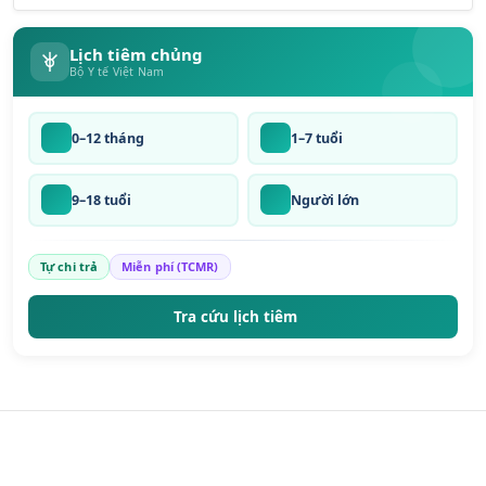
Lịch tiêm chủng
Bộ Y tế Việt Nam
0–12 tháng
1–7 tuổi
9–18 tuổi
Người lớn
Tự chi trả
Miễn phí (TCMR)
Tra cứu lịch tiêm