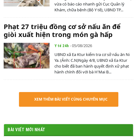
vừa có báo cáo nhanh gửi Cục Quản lý
Khám, chữa bệnh (Bộ Y tế), UBND TP...
Phạt 27 triệu đồng cơ sở nấu ăn để
giòi xuất hiện trong món gà hấp
- 05/08/2026
Y tế 24h
UBND xã Ea Ktur kiểm tra cơ sở nấu ăn Ni
Ya. (Ảnh: C.N)Ngày 4/8, UBND xã Ea Ktur
cho biết đã ban hành quyết định xử phạt
hành chính đối với bà H'Mai B...
XEM THÊM BÀI VIẾT CÙNG CHUYÊN MỤC
BÀI VIẾT MỚI NHẤT