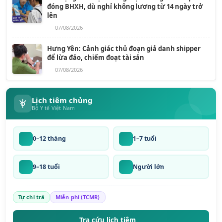
đóng BHXH, dù nghỉ không lương từ 14 ngày trở
lên
07/08/2026
Hưng Yên: Cảnh giác thủ đoạn giả danh shipper
để lừa đảo, chiếm đoạt tài sản
07/08/2026
Lịch tiêm chủng
Bộ Y tế Việt Nam
0–12 tháng
1–7 tuổi
9–18 tuổi
Người lớn
Tự chi trả
Miễn phí (TCMR)
Tra cứu lịch tiêm