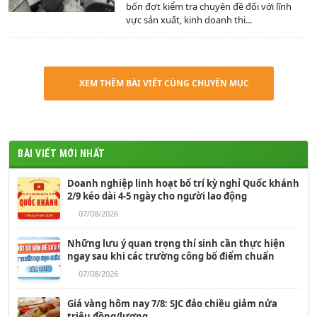
bốn đợt kiểm tra chuyên đề đối với lĩnh
vực sản xuất, kinh doanh thi...
XEM THÊM BÀI VIẾT CÙNG CHUYÊN MỤC
BÀI VIẾT MỚI NHẤT
Doanh nghiệp linh hoạt bố trí kỳ nghỉ Quốc khánh
2/9 kéo dài 4-5 ngày cho người lao động
07/08/2026
Những lưu ý quan trọng thí sinh cần thực hiện
ngay sau khi các trường công bố điểm chuẩn
07/08/2026
Giá vàng hôm nay 7/8: SJC đảo chiều giảm nửa
triệu đồng/lượng