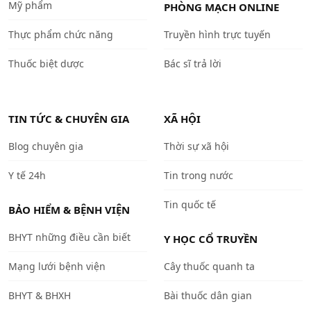
Mỹ phẩm
PHÒNG MẠCH ONLINE
Thực phẩm chức năng
Truyền hình trực tuyến
Thuốc biệt dược
Bác sĩ trả lời
TIN TỨC & CHUYÊN GIA
XÃ HỘI
Blog chuyên gia
Thời sự xã hội
Y tế 24h
Tin trong nước
Tin quốc tế
BẢO HIỂM & BỆNH VIỆN
BHYT những điều cần biết
Y HỌC CỔ TRUYỀN
Mạng lưới bệnh viện
Cây thuốc quanh ta
BHYT & BHXH
Bài thuốc dân gian