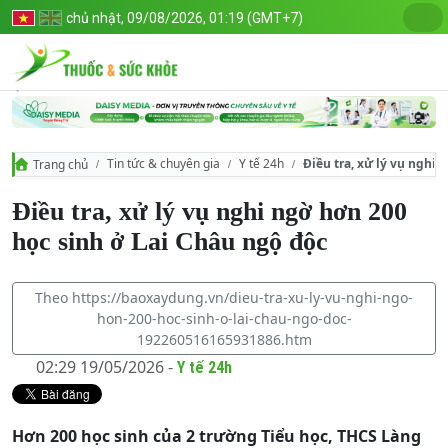
chủ nhật, 09/08/2026, 01:19 (GMT+7)
Tin tức & chuyên gia
Y tế 24h
Điều tra, xử lý vụ nghi 
Trang chủ
Điều tra, xử lý vụ nghi ngờ hơn 200
học sinh ở Lai Châu ngộ độc
Theo https://baoxaydung.vn/dieu-tra-xu-ly-vu-nghi-ngo-
hon-200-hoc-sinh-o-lai-chau-ngo-doc-
192260516165931886.htm
02:29 19/05/2026 -
Y tế 24h
Hơn 200 học sinh của 2 trường Tiểu học, THCS Làng