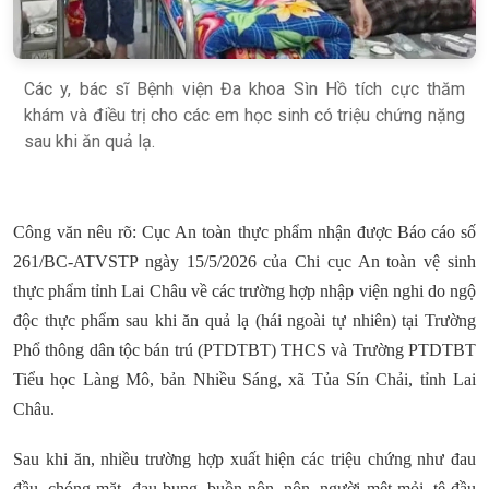
Các y, bác sĩ Bệnh viện Đa khoa Sìn Hồ tích cực thăm
khám và điều trị cho các em học sinh có triệu chứng nặng
sau khi ăn quả lạ.
Công văn nêu rõ: Cục An toàn thực phẩm nhận được Báo cáo số
261/BC-ATVSTP ngày 15/5/2026 của Chi cục An toàn vệ sinh
thực phẩm tỉnh Lai Châu về các trường hợp nhập viện nghi do ngộ
độc thực phẩm sau khi ăn quả lạ (hái ngoài tự nhiên) tại Trường
Phổ thông dân tộc bán trú (PTDTBT) THCS và Trường PTDTBT
Tiểu học Làng Mô, bản Nhiều Sáng, xã Tủa Sín Chải, tỉnh Lai
Châu.
Sau khi ăn, nhiều trường hợp xuất hiện các triệu chứng như đau
đầu, chóng mặt, đau bụng, buồn nôn, nôn, người mệt mỏi, tê đầu