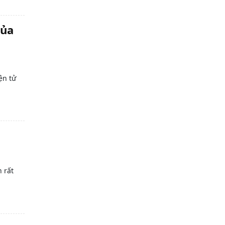
của
ện tử
 rất