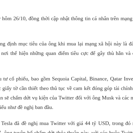
r hôm 26/10, đồng thời cập nhật thông tin cá nhân trên mạng
ẳng định mục tiêu của ông khi mua lại mạng xã hội này là 
 nơi thể hiện những quan điểm tiêu cực để gây thù hằn và 
 tư cổ phiếu, bao gồm Sequoia Capital, Binance, Qatar Inv
iấy tờ cần thiết theo thủ tục về cam kết đóng góp tài chính
ận sẽ chấm dứt vụ kiện của Twitter đối với ông Musk và các 
iếu như đề nghị ban đầu.
Tesla đã đề nghị mua Twitter với giá 44 tỷ USD, trong đó
, ông tuyên bố chấm dứt thỏa thuận này, với cáo buộc Twitt