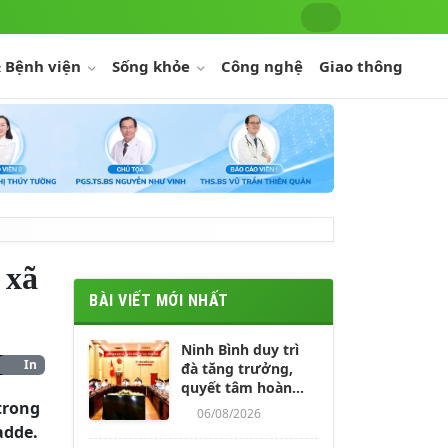
 Bệnh viện
Sống khỏe
Công nghệ
Giao thông
 xã
BÀI VIẾT MỚI NHẤT
Ninh Bình duy trì
In
đà tăng trưởng,
quyết tâm hoàn
trong
thành các mục tiêu
06/08/2026
năm 2026
adde.