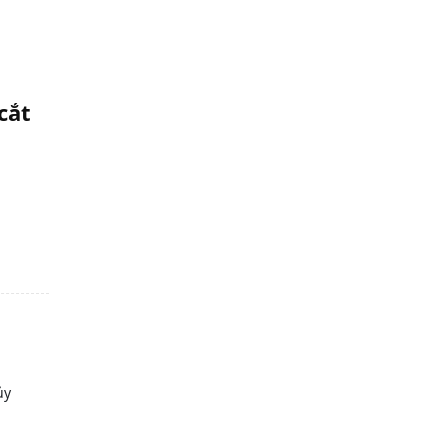
cắt
ủy