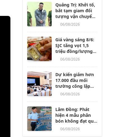
Quảng Trị: Khởi tố,
bắt tạm giam đối
tượng vận chuyển
trái phép hàng
06/08/2026
chục tấn hàng hóa
qua biên giới
Giá vàng sáng 8/6:
SJC tăng vọt 1,5
triệu đồng/lượng,
thế giới bứt phá
06/08/2026
mạnh
Dự kiến giảm hơn
17.000 đầu mối
trường công lập
trên cả nước
06/08/2026
Lâm Đồng: Phát
hiện 4 mẫu phân
bón không đạt quy
chuẩn, kiên quyết
06/08/2026
không có "vùng