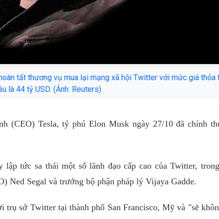
oàn tất thương vụ mua lại mạng xã hội Twitter với mức giá thỏa 
u là 44 tỷ USD. (Ảnh: Reuters)
nh (CEO) Tesla, tỷ phú Elon Musk ngày 27/10 đã chính th
lập tức sa thải một số lãnh đạo cấp cao của Twitter, tron
) Ned Segal và trưởng bộ phận pháp lý Vijaya Gadde.
trụ sở Twitter tại thành phố San Francisco, Mỹ và "sẽ khô