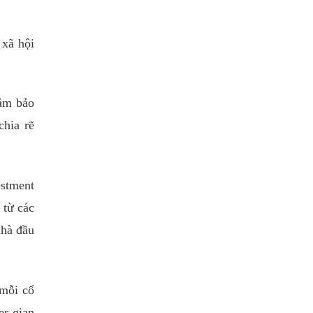
 xã hội
đảm bảo
chia rẽ
estment
 từ các
nhà đầu
 mỗi cổ
er gian