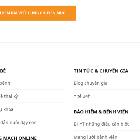
THÊM BÀI VIẾT CÙNG CHUYÊN MỤC
 BÉ
TIN TỨC & CHUYÊN GIA
 bệnh
Blog chuyên gia
về thai kỳ
Y tế 24h
ụ khoa
BẢO HIỂM & BỆNH VIỆN
dẫn nuôi dạy con
BHYT những điều cần biết
Mạng lưới bệnh viện
 MẠCH ONLINE