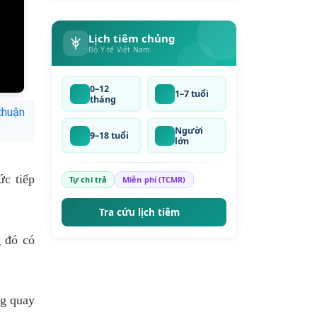
cấm" trong chống
hàng giả
Lịch tiêm chủng
Bộ Y tế Việt Nam
0–12
1–7 tuổi
tháng
thuận
Người
9–18 tuổi
lớn
ức tiếp
Tự chi trả
Miễn phí (TCMR)
Tra cứu lịch tiêm
g đó có
ng quay