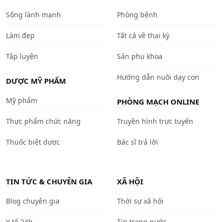
Sống lành mạnh
Phòng bệnh
Làm đẹp
Tất cả về thai kỳ
Tập luyện
Sản phụ khoa
Hướng dẫn nuôi dạy con
DƯỢC MỸ PHẨM
Mỹ phẩm
PHÒNG MẠCH ONLINE
Thực phẩm chức năng
Truyền hình trực tuyến
Thuốc biệt dược
Bác sĩ trả lời
TIN TỨC & CHUYÊN GIA
XÃ HỘI
Blog chuyên gia
Thời sự xã hội
Y tế 24h
Tin trong nước