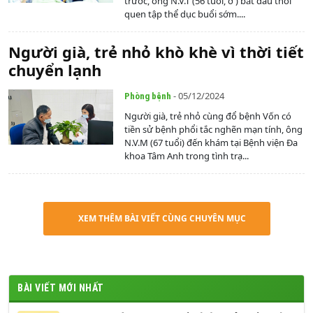
trước, ông N.V.T (56 tuổi, ở ) bắt đầu thói
quen tập thể dục buổi sớm....
Người già, trẻ nhỏ khò khè vì thời tiết
chuyển lạnh
- 05/12/2024
Phòng bệnh
Người già, trẻ nhỏ cùng đổ bệnh Vốn có
tiền sử bệnh phổi tắc nghẽn mạn tính, ông
N.V.M (67 tuổi) đến khám tại Bệnh viện Đa
khoa Tâm Anh trong tình trạ...
XEM THÊM BÀI VIẾT CÙNG CHUYÊN MỤC
BÀI VIẾT MỚI NHẤT