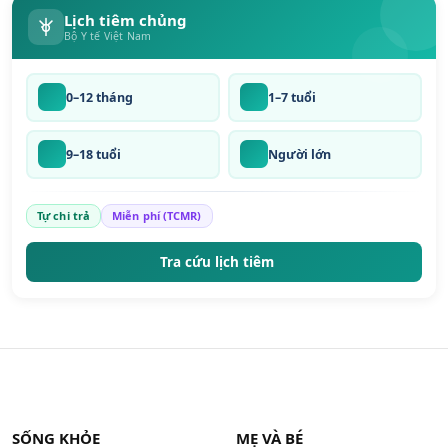
Lịch tiêm chủng
Bộ Y tế Việt Nam
0–12 tháng
1–7 tuổi
9–18 tuổi
Người lớn
Tự chi trả
Miễn phí (TCMR)
Tra cứu lịch tiêm
SỐNG KHỎE
MẸ VÀ BÉ