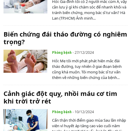
Hỏi: Gia đình tôi có 2 người mắc cúm A, vậy
cần lưu ý gì khi chăm sóc để nhanh khỏi và
tránh biến chứng, mong bác sĩ tư vấn? Hà
Lan (TP.HCM) Ảnh minh...
Biến chứng đái tháo đường có nghiêm
trọng?
- 27/12/2024
Phòng bệnh
Hỏi: Mẹ tôi mới phát phát hiện mắc đái
tháo đường, tuy nhiên ở giai đoạn bệnh
cũng khá muộn. Tôi mong bác sĩ tư vấn
thêm về những biến chứng của bệnh...
Cảnh giác đột quỵ, nhồi máu cơ tim
khi trời trở rét
- 10/12/2024
Phòng bệnh
Cẩn thận thời điểm giao mùa Sau lần nhập
viện vì huyết áp tăng cao vào cuối năm