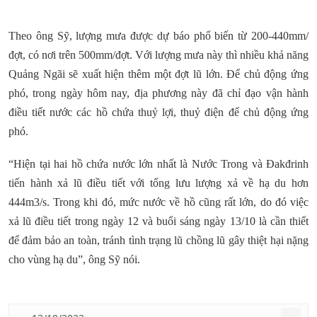
Theo ông Sỹ, lượng mưa được dự báo phổ biến từ 200-440mm/
đợt, có nơi trên 500mm/đợt. Với lượng mưa này thì nhiều khả năng
Quảng Ngãi sẽ xuất hiện thêm một đợt lũ lớn. Để chủ động ứng
phó, trong ngày hôm nay, địa phương này đã chỉ đạo vận hành
điều tiết nước các hồ chứa thuỷ lợi, thuỷ điện để chủ động ứng
phó.
“Hiện tại hai hồ chứa nước lớn nhất là Nước Trong và Đakđrinh
tiến hành xả lũ điều tiết với tổng lưu lượng xả về hạ du hơn
444m3/s. Trong khi đó, mức nước về hồ cũng rất lớn, do đó việc
xả lũ điều tiết trong ngày 12 và buổi sáng ngày 13/10 là cần thiết
để đảm bảo an toàn, tránh tình trạng lũ chồng lũ gây thiệt hại nặng
cho vùng hạ du”, ông Sỹ nói.