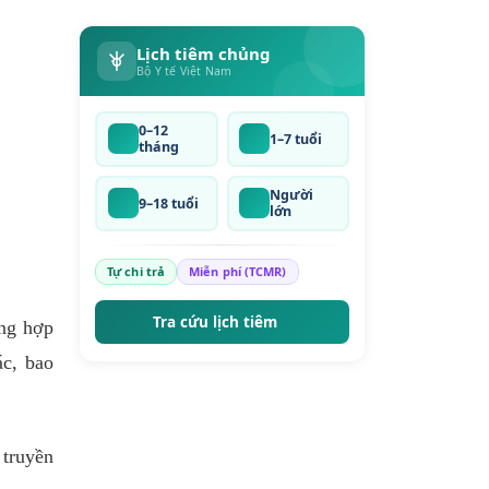
Lịch tiêm chủng
Bộ Y tế Việt Nam
0–12
1–7 tuổi
tháng
Người
9–18 tuổi
lớn
Tự chi trả
Miễn phí (TCMR)
Tra cứu lịch tiêm
ờng hợp
ác, bao
 truyền