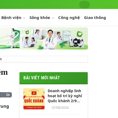
 Bệnh viện
Sống khỏe
Công nghệ
Giao thông
óm
iêm
BÀI VIẾT MỚI NHẤT
Doanh nghiệp linh
In
hoạt bố trí kỳ nghỉ
Quốc khánh 2/9
Trung
kéo dài 4-5 ngày
07/08/2026
cho người lao động