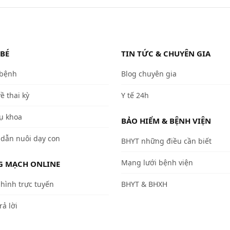
 BÉ
TIN TỨC & CHUYÊN GIA
 bệnh
Blog chuyên gia
về thai kỳ
Y tế 24h
ụ khoa
BẢO HIỂM & BỆNH VIỆN
dẫn nuôi dạy con
BHYT những điều cần biết
Mạng lưới bệnh viện
 MẠCH ONLINE
hình trực tuyến
BHYT & BHXH
rả lời