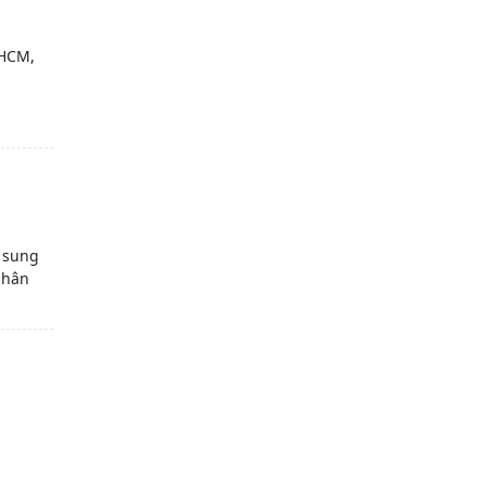
.HCM,
 sung
phân