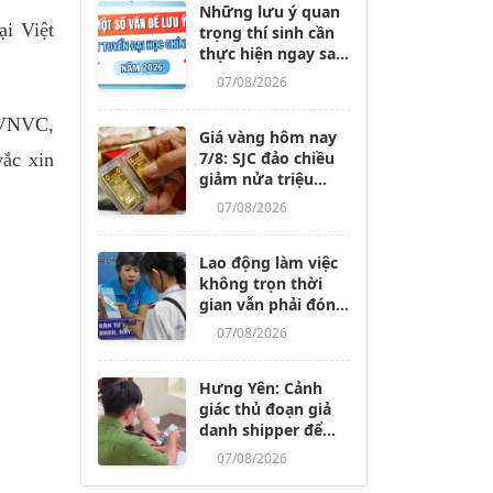
Những lưu ý quan
ại Việt
trọng thí sinh cần
thực hiện ngay sau
khi các trường
07/08/2026
công bố điểm
chuẩn
a VNVC,
Giá vàng hôm nay
7/8: SJC đảo chiều
vắc xin
giảm nửa triệu
đồng/lượng
07/08/2026
Lao động làm việc
không trọn thời
gian vẫn phải đóng
BHXH, dù nghỉ
07/08/2026
không lương từ 14
ngày trở lên
Hưng Yên: Cảnh
giác thủ đoạn giả
danh shipper để
lừa đảo, chiếm
07/08/2026
đoạt tài sản