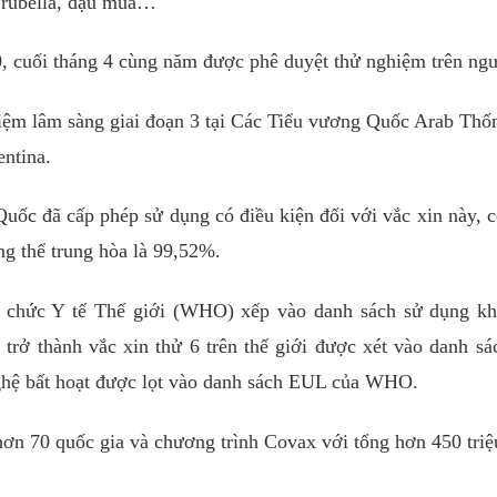
, rubella, đậu mùa…
, cuối tháng 4 cùng năm được phê duyệt thử nghiệm trên ngư
iệm lâm sàng giai đoạn 3 tại Các Tiểu vương Quốc Arab Thố
ntina.
ốc đã cấp phép sử dụng có điều kiện đối với vắc xin này, 
ng thể trung hòa là 99,52%.
 chức Y tế Thế giới (WHO) xếp vào danh sách sử dụng kh
trở thành vắc xin thử 6 trên thế giới được xét vào danh sá
nghệ bất hoạt được lọt vào danh sách EUL của WHO.
ơn 70 quốc gia và chương trình Covax với tổng hơn 450 triệu