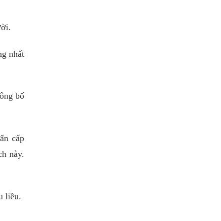
ời.
ng nhất
công bố
ẩn cấp
ch này.
 liều.