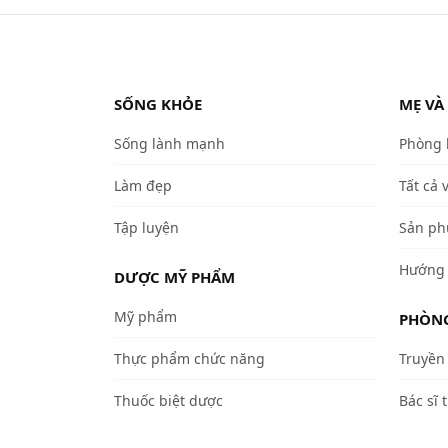
SỐNG KHỎE
MẸ VÀ
Sống lành mạnh
Phòng
Làm đẹp
Tất cả 
Tập luyện
Sản ph
Hướng 
DƯỢC MỸ PHẨM
Mỹ phẩm
PHÒNG
Thực phẩm chức năng
Truyền 
Thuốc biệt dược
Bác sĩ t