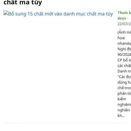
chất ma túy
Thuốc b
-
dược
22/07/
(Ảnh m
họa:
nhanda
Nghị đị
90/202
CP bổ 
các chấ
Danh mụ
"Các đ
dùng h
chế tro
phân tí
kiểm
nghiệm
nghiên
kh...