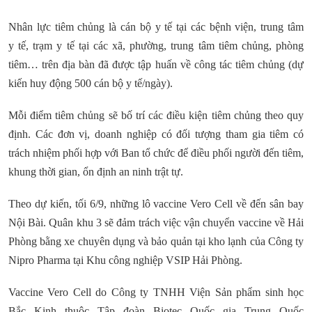
Nhân lực tiêm chủng là cán bộ y tế tại các bệnh viện, trung tâm
y tế, trạm y tế tại các xã, phường, trung tâm tiêm chủng, phòng
tiêm… trên địa bàn đã được tập huấn về công tác tiêm chủng (dự
kiến huy động 500 cán bộ y tế/ngày).
Mỗi điểm tiêm chủng sẽ bố trí các điều kiện tiêm chủng theo quy
định. Các đơn vị, doanh nghiệp có đối tượng tham gia tiêm có
trách nhiệm phối hợp với Ban tổ chức để điều phối người đến tiêm,
khung thời gian, ổn định an ninh trật tự.
Theo dự kiến, tối 6/9, những lô vaccine Vero Cell về đến sân bay
Nội Bài. Quân khu 3 sẽ đảm trách việc vận chuyển vaccine về Hải
Phòng bằng xe chuyên dụng và bảo quản tại kho lạnh của Công ty
Nipro Pharma tại Khu công nghiệp VSIP Hải Phòng.
Vaccine Vero Cell do Công ty TNHH Viện Sản phẩm sinh học
Bắc Kinh thuộc Tập đoàn Biotec Quốc gia Trung Quốc