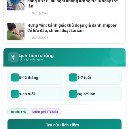
đóng BHXH, dù nghỉ không lương từ 14 ngày trở
lên
07/08/2026
Hưng Yên: Cảnh giác thủ đoạn giả danh shipper
để lừa đảo, chiếm đoạt tài sản
07/08/2026
Lịch tiêm chủng
Bộ Y tế Việt Nam
0–12 tháng
1–7 tuổi
9–18 tuổi
Người lớn
Tự chi trả
Miễn phí (TCMR)
Tra cứu lịch tiêm