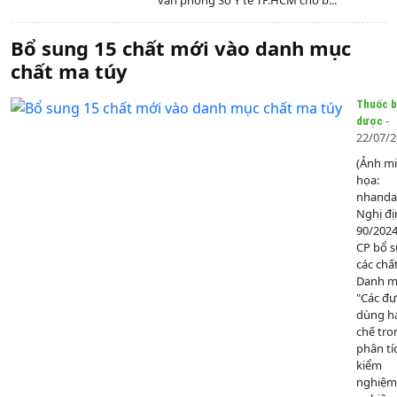
văn phòng Sở Y tế TP.HCM cho b...
Bổ sung 15 chất mới vào danh mục
chất ma túy
Thuốc b
-
dược
22/07/
(Ảnh m
họa:
nhanda
Nghị đị
90/202
CP bổ 
các chấ
Danh mụ
"Các đ
dùng h
chế tro
phân tí
kiểm
nghiệm