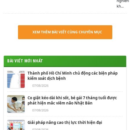
nghiên
kh...
XEM THÊM BÀI VIẾT CÙNG CHUYÊN MỤC
BÀI VIẾT MỚI NHẤT
Thành phố Hồ Chí Minh chủ động các biện pháp
kiểm soát dịch bệnh
07/08/2026
Co giật kéo dài khi sốt, bé gái 7 tháng tuổi được
phát hiện mắc viêm não Nhật Bản
07/08/2026
Giải pháp nâng cao thị lực thời hiện đại
07/08/2026