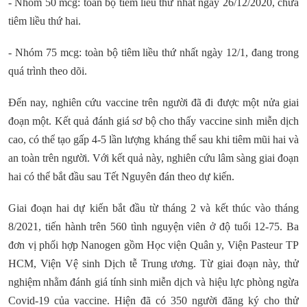
- Nhóm 50 mcg: toàn bộ tiêm liều thứ nhất ngày 26/12/2020, chưa
tiêm liều thứ hai.
- Nhóm 75 mcg: toàn bộ tiêm liều thứ nhất ngày 12/1, đang trong
quá trình theo dõi.
Đến nay, nghiên cứu vaccine trên người đã đi được một nửa giai
đoạn một. Kết quả đánh giá sơ bộ cho thấy vaccine sinh miễn dịch
cao, có thể tạo gấp 4-5 lần lượng kháng thể sau khi tiêm mũi hai và
an toàn trên người. Với kết quả này, nghiên cứu lâm sàng giai đoạn
hai có thể bắt đầu sau Tết Nguyên đán theo dự kiến.
Giai đoạn hai dự kiến bắt đầu từ tháng 2 và kết thúc vào tháng
8/2021, tiến hành trên 560 tình nguyện viên ở độ tuổi 12-75. Ba
đơn vị phối hợp Nanogen gồm Học viện Quân y, Viện Pasteur TP
HCM, Viện Vệ sinh Dịch tễ Trung ương. Từ giai đoạn này, thử
nghiệm nhằm đánh giá tính sinh miễn dịch và hiệu lực phòng ngừa
Covid-19 của vaccine. Hiện đã có 350 người đăng ký cho thử