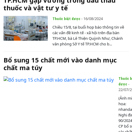
thuốc và vật tư y tế
- 16/08/2024
Thuốc biệt dược
Chiều 15/8, tại buổi họp báo thông tin về
các vấn đề kinh tế - xã hội trên địa bàn
TP.HCM, bà Lê Thiện Quỳnh Như, Chánh
văn phòng Sở Y tế TP.HCM cho b...
Bổ sung 15 chất mới vào danh mục
chất ma túy
Thuốc b
-
dược
22/07/
(Ảnh m
họa:
nhanda
Nghị đị
90/202
CP bổ 
các chấ