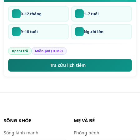
0–12 tháng
1–7 tuổi
9–18 tuổi
Người lớn
Tự chi trả
Miễn phí (TCMR)
Tra cứu lịch tiêm
SỐNG KHỎE
MẸ VÀ BÉ
Sống lành mạnh
Phòng bệnh