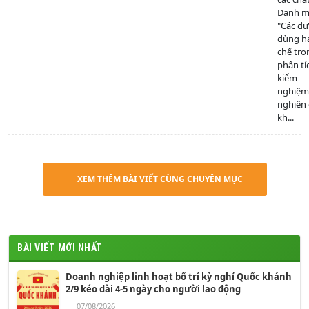
Danh mụ
"Các đ
dùng h
chế tro
phân tí
kiểm
nghiệm
nghiên
kh...
XEM THÊM BÀI VIẾT CÙNG CHUYÊN MỤC
BÀI VIẾT MỚI NHẤT
Doanh nghiệp linh hoạt bố trí kỳ nghỉ Quốc khánh
2/9 kéo dài 4-5 ngày cho người lao động
07/08/2026