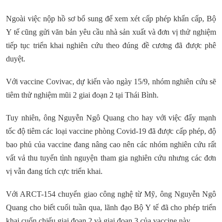
Ngoài việc nộp hồ sơ bổ sung để xem xét cấp phép khẩn cấp, Bộ
Y tế cũng gửi văn bản yêu cầu nhà sản xuất và đơn vị thử nghiệm
tiếp tục triển khai nghiên cứu theo đúng đề cương đã được phê
duyệt.
Với vaccine Covivac, dự kiến vào ngày 15/9, nhóm nghiên cứu sẽ
tiêm thử nghiệm mũi 2 giai đoạn 2 tại Thái Bình.
Tuy nhiên, ông Nguyễn Ngô Quang cho hay với việc đẩy mạnh
tốc độ tiêm các loại vaccine phòng Covid-19 đã được cấp phép, độ
bao phủ của vaccine đang nâng cao nên các nhóm nghiên cứu rất
vất vả thu tuyển tình nguyện tham gia nghiên cứu nhưng các đơn
vị vẫn đang tích cực triển khai.
Với ARCT-154 chuyển giao công nghệ từ Mỹ, ông Nguyễn Ngô
Quang cho biết cuối tuần qua, lãnh đạo Bộ Y tế đã cho phép triển
khai cuốn chiếu giai đoạn 2 và giai đoạn 3 của vaccine này.