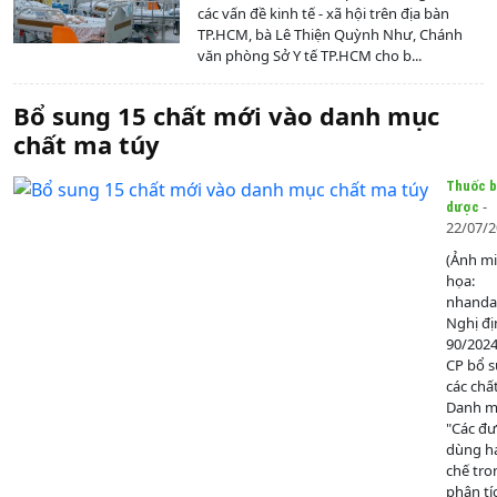
các vấn đề kinh tế - xã hội trên địa bàn
TP.HCM, bà Lê Thiện Quỳnh Như, Chánh
văn phòng Sở Y tế TP.HCM cho b...
Bổ sung 15 chất mới vào danh mục
chất ma túy
Thuốc b
-
dược
22/07/
(Ảnh m
họa:
nhanda
Nghị đị
90/202
CP bổ 
các chấ
Danh mụ
"Các đ
dùng h
chế tro
phân tí