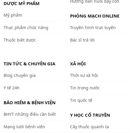
Hướng dẫn nuôi dạy con
DƯỢC MỸ PHẨM
Mỹ phẩm
PHÒNG MẠCH ONLINE
Thực phẩm chức năng
Truyền hình trực tuyến
Thuốc biệt dược
Bác sĩ trả lời
TIN TỨC & CHUYÊN GIA
XÃ HỘI
Blog chuyên gia
Thời sự xã hội
Y tế 24h
Tin trong nước
Tin quốc tế
BẢO HIỂM & BỆNH VIỆN
BHYT những điều cần biết
Y HỌC CỔ TRUYỀN
Mạng lưới bệnh viện
Cây thuốc quanh ta