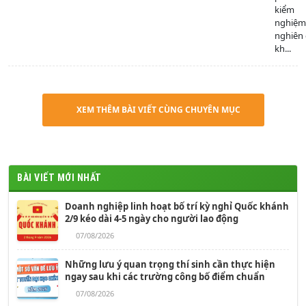
kiểm
nghiệm
nghiên
kh...
XEM THÊM BÀI VIẾT CÙNG CHUYÊN MỤC
BÀI VIẾT MỚI NHẤT
Doanh nghiệp linh hoạt bố trí kỳ nghỉ Quốc khánh
2/9 kéo dài 4-5 ngày cho người lao động
07/08/2026
Những lưu ý quan trọng thí sinh cần thực hiện
ngay sau khi các trường công bố điểm chuẩn
07/08/2026