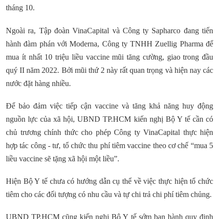
tháng 10.
Ngoài ra, Tập đoàn VinaCapital và Công ty Sapharco đang tiến
hành đàm phán với Moderna, Công ty TNHH Zuellig Pharma để
mua ít nhất 10 triệu liều vaccine mũi tăng cường, giao trong đầu
quý II năm 2022. Bởi mũi thứ 2 này rất quan trọng và hiện nay các
nước đặt hàng nhiều.
Để bảo đảm việc tiếp cận vaccine và tăng khả năng huy động
nguồn lực của xã hội, UBND TP.HCM kiến nghị Bộ Y tế cần có
chủ trương chính thức cho phép Công ty VinaCapital thực hiện
hợp tác công - tư, tổ chức thu phí tiêm vaccine theo cơ chế “mua 5
liều vaccine sẽ tặng xã hội một liều”.
Hiện Bộ Y tế chưa có hướng dẫn cụ thể về việc thực hiện tổ chức
tiêm cho các đối tượng có nhu cầu và tự chi trả chi phí tiêm chủng.
UBND TP.HCM cũng kiến nghị Bộ Y tế sớm ban hành quy định