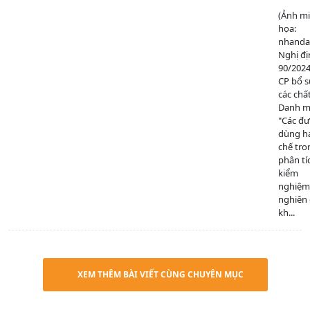
(Ảnh m
họa:
nhanda
Nghị đị
90/202
CP bổ 
các chấ
Danh mụ
"Các đ
dùng h
chế tro
phân tí
kiểm
nghiệm
nghiên
kh...
XEM THÊM BÀI VIẾT CÙNG CHUYÊN MỤC