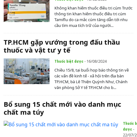
Không khan hiếm thuốc điều trị cúm Trước
thông tin khan hiếm thuốc điều trị cúm
Tamiflu do ca mắc cúm tăng dẫn tới nhu
cầu tìm mua tích trữ của người...
TP.HCM gặp vướng trong đấu thầu
thuốc và vật tư y tế
- 16/08/2024
Thuốc biệt dược
Chiều 15/8, tại buổi họp báo thông tin về
các vấn đề kinh tế - xã hội trên địa bàn
TP.HCM, bà Lê Thiện Quỳnh Như, Chánh
văn phòng Sở Y tế TP.HCM cho b...
Bổ sung 15 chất mới vào danh mục
chất ma túy
Thuốc b
-
dược
22/07/