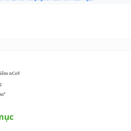
nhiễm nCoV
g
ờn"
 mục