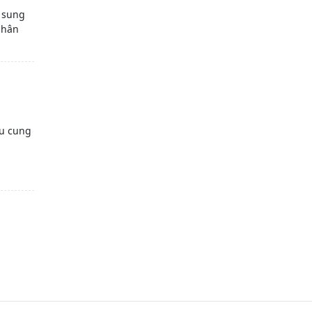
 sung
phân
ầu cung