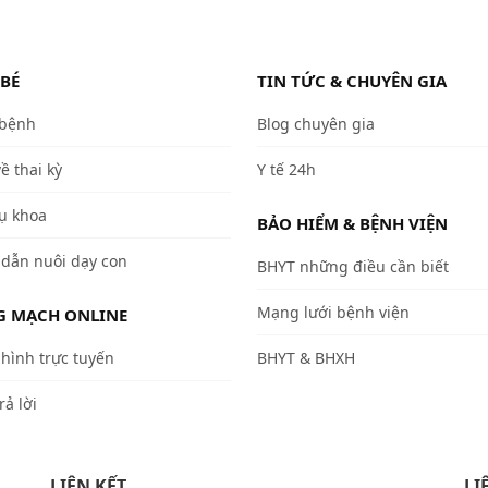
 BÉ
TIN TỨC & CHUYÊN GIA
 bệnh
Blog chuyên gia
về thai kỳ
Y tế 24h
ụ khoa
BẢO HIỂM & BỆNH VIỆN
dẫn nuôi dạy con
BHYT những điều cần biết
Mạng lưới bệnh viện
 MẠCH ONLINE
hình trực tuyến
BHYT & BHXH
rả lời
LIÊN KẾT
LI