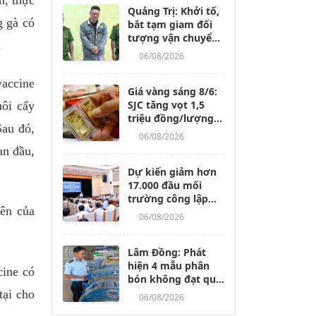
n, thực
Quảng Trị: Khởi tố,
g gà có
bắt tạm giam đối
tượng vận chuyển
.
trái phép hàng
06/08/2026
chục tấn hàng hóa
qua biên giới
vaccine
Giá vàng sáng 8/6:
SJC tăng vọt 1,5
uôi cấy
triệu đồng/lượng,
Sau đó,
thế giới bứt phá
06/08/2026
mạnh
an đầu,
Dự kiến giảm hơn
17.000 đầu mối
trường công lập
iên của
trên cả nước
06/08/2026
Lâm Đồng: Phát
hiện 4 mẫu phân
cine có
bón không đạt quy
chuẩn, kiên quyết
tại cho
06/08/2026
không có "vùng