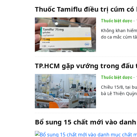
Thuốc Tamiflu điều trị cúm có
- 
Thuốc biệt dược
Không khan hiếm 
do ca mắc cúm tăn
TP.HCM gặp vướng trong đấu t
- 
Thuốc biệt dược
Chiều 15/8, tại b
bà Lê Thiện Quỳn
Bổ sung 15 chất mới vào danh