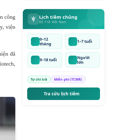
cấm" trong chống
hàng giả
Lịch tiêm chủng
ện công
Bộ Y tế Việt Nam
y, viện
0–12
1–7 tuổi
tháng
hiện đã
Người
9–18 tuổi
lớn
iotech,
Tự chi trả
Miễn phí (TCMR)
Tra cứu lịch tiêm