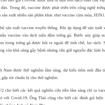
ho biết giá Covivac được đưa ra dựa trên hạch toán của việ
 dân. Trong đó, vaccine được phát triển trên công nghệ trứn
à sản xuất nhiều sản phẩm khác như vaccine cúm mùa, H5N1
ghệ sản xuất vaccine truyền thống. Khi áp dụng để sản xuất 
mẫu vaccine vào dịch niệu đệm trứng gà. Bước này giúp n
us trong trứng gà được hút ra ngoài để tinh chế, lọc tách. 
ông còn khả năng gây bệnh nhưng vẫn giữ nguyên đặc tính b
iệt Nam được thử nghiệm lâm sàng, dự kiến tiêm mũi đầu t
 gấp rút chuẩn bị cho thử nghiệm.
 cho biết các kết quả nghiên cứu tiền lâm sàng chỉ ra vac
hó với Covid-19. Ông Thái cũng cho biết các đánh giá hiện 