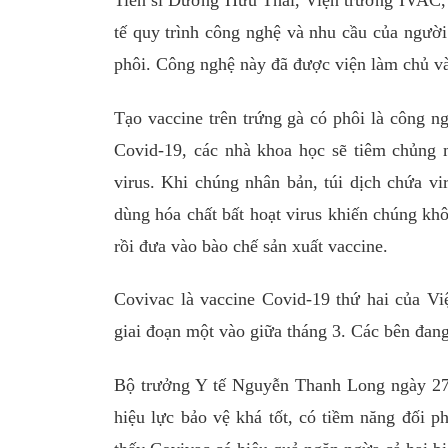
Tiến sĩ Dương Hữu Thái, Viện trưởng IVAC, c
tế quy trình công nghệ và nhu cầu của người
phôi. Công nghệ này đã được viện làm chủ v
Tạo vaccine trên trứng gà có phôi là công n
Covid-19, các nhà khoa học sẽ tiêm chủng 
virus. Khi chúng nhân bản, túi dịch chứa vir
dùng hóa chất bất hoạt virus khiến chúng kh
rồi đưa vào bào chế sản xuất vaccine.
Covivac là vaccine Covid-19 thứ hai của V
giai đoạn một vào giữa tháng 3. Các bên đang
Bộ trưởng Y tế Nguyễn Thanh Long ngày 27/2
hiệu lực bảo vệ khá tốt, có tiềm năng đối p