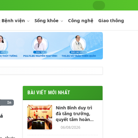
 Bệnh viện
Sống khỏe
Công nghệ
Giao thông
BÀI VIẾT MỚI NHẤT
In
Ninh Bình duy trì
đà tăng trưởng,
iá
quyết tâm hoàn
thành các mục tiêu
06/08/2026
năm 2026