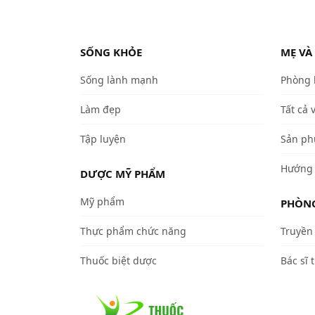
SỐNG KHỎE
MẸ VÀ
Sống lành mạnh
Phòng
Làm đẹp
Tất cả 
Tập luyện
Sản ph
Hướng 
DƯỢC MỸ PHẨM
Mỹ phẩm
PHÒNG
Thực phẩm chức năng
Truyền 
Thuốc biệt dược
Bác sĩ t