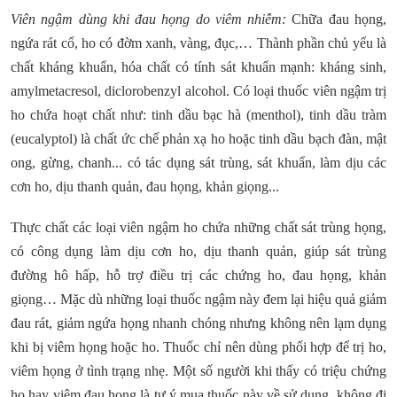
Viên ngậm dùng khi đau họng do viêm nhiễm:
Chữa đau họng,
ngứa rát cổ, ho có đờm xanh, vàng, đục,… Thành phần chủ yếu là
chất kháng khuẩn, hóa chất có tính sát khuẩn mạnh: kháng sinh,
amylmetacresol, diclorobenzyl alcohol. Có loại thuốc viên ngậm trị
ho chứa hoạt chất như: tinh dầu bạc hà (menthol), tinh dầu tràm
(eucalyptol) là chất ức chế phản xạ ho hoặc tinh dầu bạch đàn, mật
ong, gừng, chanh... có tác dụng sát trùng, sát khuẩn, làm dịu các
cơn ho, dịu thanh quản, đau họng, khản giọng...
Thực chất các loại viên ngậm ho chứa những chất sát trùng họng,
có công dụng làm dịu cơn ho, dịu thanh quản, giúp sát trùng
đường hô hấp, hỗ trợ điều trị các chứng ho, đau họng, khản
giọng… Mặc dù những loại thuốc ngậm này đem lại hiệu quả giảm
đau rát, giảm ngứa họng nhanh chóng nhưng không nên lạm dụng
khi bị viêm họng hoặc ho. Thuốc chỉ nên dùng phối hợp để trị ho,
viêm họng ở tình trạng nhẹ. Một số người khi thấy có triệu chứng
ho hay viêm đau họng là tự ý mua thuốc này về sử dụng, không đi