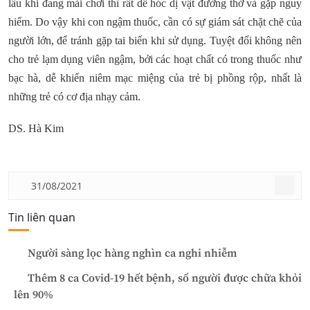
lâu khi đang mải chơi thì rất dễ hóc dị vật đường thở và gặp nguy
hiểm. Do vậy khi con ngậm thuốc, cần có sự giám sát chặt chẽ của
người lớn, để tránh gặp tai biến khi sử dụng. Tuyệt đối không nên
cho trẻ lạm dụng viên ngậm, bởi các hoạt chất có trong thuốc như
bạc hà, dễ khiến niêm mạc miệng của trẻ bị phồng rộp, nhất là
những trẻ có cơ địa nhạy cảm.
DS. Hà Kim
31/08/2021
Tin liên quan
Người sàng lọc hàng nghìn ca nghi nhiễm
Thêm 8 ca Covid-19 hết bệnh, số người được chữa khỏi
lên 90%