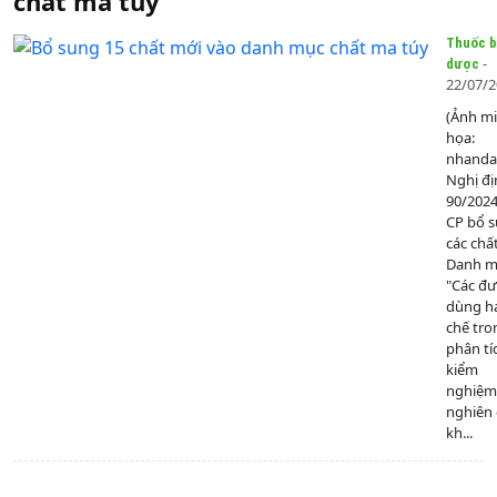
chất ma túy
Thuốc b
-
dược
22/07/
(Ảnh m
họa:
nhanda
Nghị đị
90/202
CP bổ 
các chấ
Danh mụ
"Các đ
dùng h
chế tro
phân tí
kiểm
nghiệm
nghiên
kh...