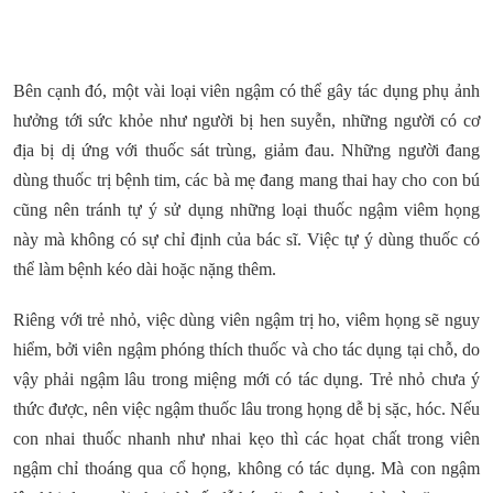
Bên cạnh đó, một vài loại viên ngậm có thể gây tác dụng phụ ảnh
hưởng tới sức khỏe như người bị hen suyễn, những người có cơ
địa bị dị ứng với thuốc sát trùng, giảm đau. Những người đang
dùng thuốc trị bệnh tim, các bà mẹ đang mang thai hay cho con bú
cũng nên tránh tự ý sử dụng những loại thuốc ngậm viêm họng
này mà không có sự chỉ định của bác sĩ. Việc tự ý dùng thuốc có
thể làm bệnh kéo dài hoặc nặng thêm.
Riêng với trẻ nhỏ, việc dùng viên ngậm trị ho, viêm họng sẽ nguy
hiểm, bởi viên ngậm phóng thích thuốc và cho tác dụng tại chỗ, do
vậy phải ngậm lâu trong miệng mới có tác dụng. Trẻ nhỏ chưa ý
thức được, nên việc ngậm thuốc lâu trong họng dễ bị sặc, hóc. Nếu
con nhai thuốc nhanh như nhai kẹo thì các họat chất trong viên
ngậm chỉ thoáng qua cổ họng, không có tác dụng. Mà con ngậm