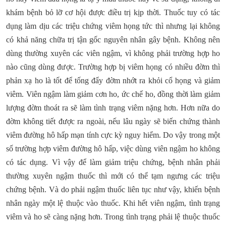
khám bệnh bỏ lỡ cơ hội được điều trị kịp thời. Thuốc tuy có tác
dụng làm dịu các triệu chứng viêm họng tức thì nhưng lại không
có khả năng chữa trị tận gốc nguyên nhân gây bệnh. Không nên
dùng thường xuyên các viên ngậm, vì không phải trường hợp ho
nào cũng dùng được. Trường hợp bị viêm họng có nhiều đờm thì
phản xạ ho là tốt để tống đẩy đờm nhớt ra khỏi cổ họng và giảm
viêm. Viên ngậm làm giảm cơn ho, ức chế ho, đồng thời làm giảm
lượng đờm thoát ra sẽ làm tình trạng viêm nặng hơn. Hơn nữa do
đờm không tiết được ra ngoài, nếu lâu ngày sẽ biến chứng thành
viêm đường hô hấp mạn tính cực kỳ nguy hiểm. Do vậy trong một
số trường hợp viêm đường hô hấp, việc dùng viên ngậm ho không
có tác dụng. Vì vậy để làm giảm triệu chứng, bệnh nhân phải
thường xuyên ngậm thuốc thì mới có thể tạm ngưng các triệu
chứng bệnh. Và do phải ngậm thuốc liên tục như vậy, khiến bệnh
nhân ngày một lệ thuộc vào thuốc. Khi hết viên ngậm, tình trạng
viêm và ho sẽ càng nặng hơn. Trong tình trạng phải lệ thuộc thuốc