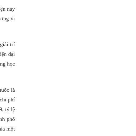
iện nay
ương vị
iải trí
iện đại
ăng học
huốc lá
chi phí
, tỷ lệ
ành phố
của một