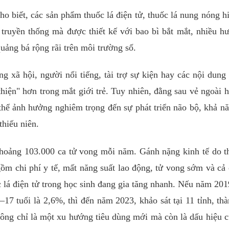
ho biết, các sản phẩm thuốc lá điện tử, thuốc lá nung nóng h
truyền thống mà được thiết kế với bao bì bắt mắt, nhiều h
uảng bá rộng rãi trên môi trường số.
g xã hội, người nổi tiếng, tài trợ sự kiện hay các nội dung g
thiện" hơn trong mắt giới trẻ. Tuy nhiên, đằng sau vẻ ngoài h
 thể ảnh hưởng nghiêm trọng đến sự phát triển não bộ, khả n
thiếu niên.
khoảng 103.000 ca tử vong mỗi năm. Gánh nặng kinh tế do t
gồm chi phí y tế, mất năng suất lao động, tử vong sớm và cả 
 lá điện tử trong học sinh đang gia tăng nhanh. Nếu năm 2019
17 tuổi là 2,6%, thì đến năm 2023, khảo sát tại 11 tỉnh, th
hông chỉ là một xu hướng tiêu dùng mới mà còn là dấu hiệu 