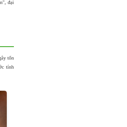
n", đại
gây tổn
ớc tính