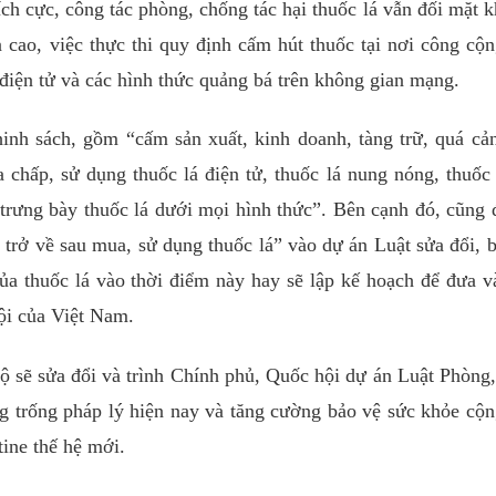
ch cực, công tác phòng, chống tác hại thuốc lá vẫn đối mặt k
 cao, việc thực thi quy định cấm hút thuốc tại nơi công cộ
 điện tử và các hình thức quảng bá trên không gian mạng.
inh sách, gồm “cấm sản xuất, kinh doanh, tàng trữ, quá cả
a chấp, sử dụng thuốc lá điện tử, thuốc lá nung nóng, thuốc
 trưng bày thuốc lá dưới mọi hình thức”. Bên cạnh đó, cũng 
 trở về sau mua, sử dụng thuốc lá” vào dự án Luật sửa đổi, 
ủa thuốc lá vào thời điểm này hay sẽ lập kế hoạch để đưa v
ội của Việt Nam.
Bộ sẽ sửa đổi và trình Chính phủ, Quốc hội dự án Luật Phòng
g trống pháp lý hiện nay và tăng cường bảo vệ sức khỏe cộ
tine thế hệ mới.