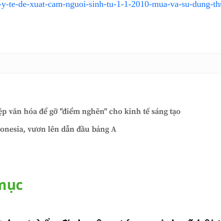
-y-te-de-xuat-cam-nguoi-sinh-tu-1-1-2010-mua-va-su-dung-th
ệp văn hóa để gỡ "điểm nghẽn" cho kinh tế sáng tạo
onesia, vươn lên dẫn đầu bảng A
 mục