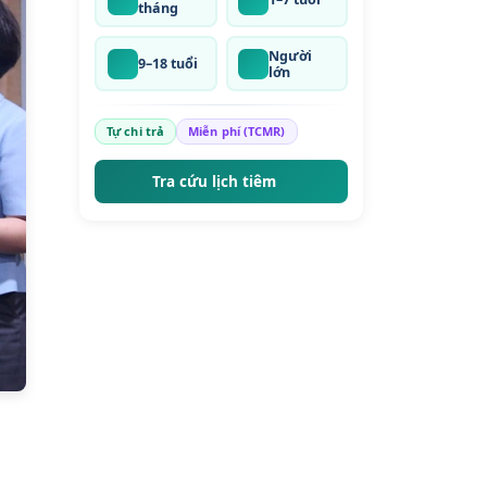
tháng
Người
9–18 tuổi
lớn
Tự chi trả
Miễn phí (TCMR)
Tra cứu lịch tiêm