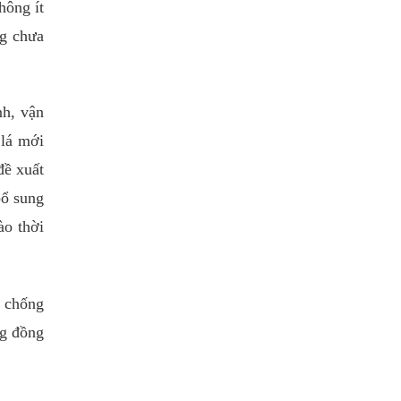
hông ít
ng chưa
nh, vận
 lá mới
đề xuất
bổ sung
ào thời
, chống
ng đồng