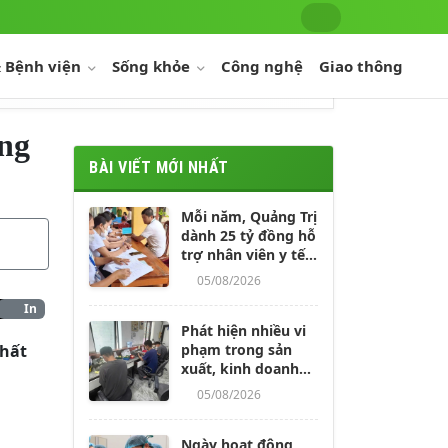
 Bệnh viện
Sống khỏe
Công nghệ
Giao thông
ụng
BÀI VIẾT MỚI NHẤT
Mỗi năm, Quảng Trị
dành 25 tỷ đồng hỗ
trợ nhân viên y tế
và cô đỡ thôn, bản
05/08/2026
In
Phát hiện nhiều vi
phạm trong sản
thất
xuất, kinh doanh
răng giả trên địa
05/08/2026
bàn Hà Nội
Ngày hoạt động