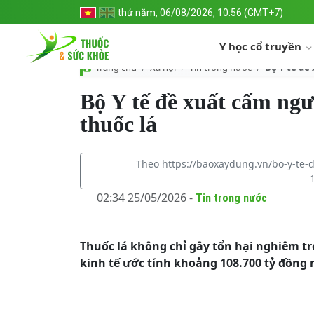
thứ năm, 06/08/2026, 10:56 (GMT+7)
Y học cổ truyền
Trang chủ
Xã hội
Tin trong nước
Bộ Y tế đề
Bộ Y tế đề xuất cấm ngư
thuốc lá
Theo https://baoxaydung.vn/bo-y-te-
02:34 25/05/2026 -
Tin trong nước
Thuốc lá không chỉ gây tổn hại nghiêm tr
kinh tế ước tính khoảng 108.700 tỷ đồn