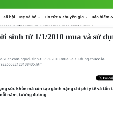
Xã hội
Mẹ và bé
Tin tức & chuyên gia
Bảo hiểm &
 xuất cấm người sinh từ 1/1/2010 mua và sử dụng thuốc lá
ời sinh từ 1/1/2010 mua và sử d
de-xuat-cam-nguoi-sinh-tu-1-1-2010-mua-va-su-dung-thuoc-la-
192260522123138435.htm
ọng sức khỏe mà còn tạo gánh nặng chi phí y tế và tổn 
g mỗi năm, tương đương