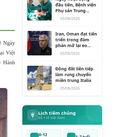
đầu tiên, Bệnh viện
Phụ sản Trung
ương cơ sở 2 đón
05/08/2026
hơn 500 lượt khám
Iran, Oman đạt tiến
triển trong đàm
đề Ngày
phán mở lại eo
biển Hormuz
ại Việt
05/08/2026
 – Hành
Động đất liên tiếp
làm rung chuyển
miền trung Italia
05/08/2026
Lịch tiêm chủng
Bộ Y tế Việt Nam
0–12
1–7 tuổi