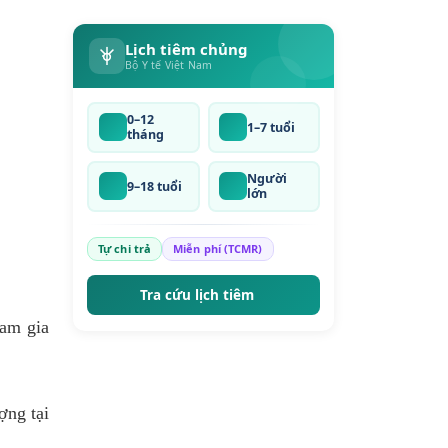
Lịch tiêm chủng
Bộ Y tế Việt Nam
0–12
1–7 tuổi
tháng
Người
9–18 tuổi
lớn
Tự chi trả
Miễn phí (TCMR)
Tra cứu lịch tiêm
ham gia
ợng tại