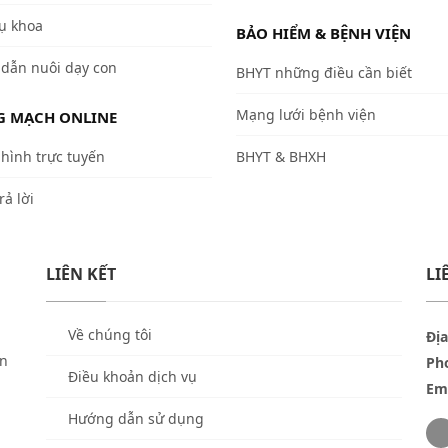
ụ khoa
BẢO HIỂM & BỆNH VIỆN
dẫn nuôi dạy con
BHYT những điều cần biết
Mạng lưới bệnh viện
 MẠCH ONLINE
hình trực tuyến
BHYT & BHXH
rả lời
LIÊN KẾT
LI
Về chúng tôi
Địa
ền
Ph
Điều khoản dịch vụ
Ema
Hướng dẫn sử dụng