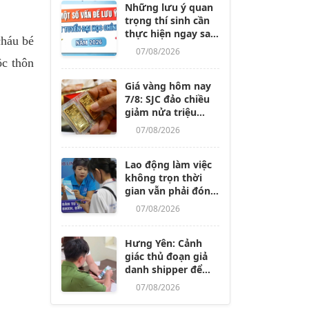
Những lưu ý quan
trọng thí sinh cần
thực hiện ngay sau
cháu bé
khi các trường
07/08/2026
công bố điểm
ộc thôn
chuẩn
Giá vàng hôm nay
7/8: SJC đảo chiều
giảm nửa triệu
đồng/lượng
07/08/2026
Lao động làm việc
không trọn thời
gian vẫn phải đóng
BHXH, dù nghỉ
07/08/2026
không lương từ 14
ngày trở lên
Hưng Yên: Cảnh
giác thủ đoạn giả
danh shipper để
lừa đảo, chiếm
07/08/2026
đoạt tài sản