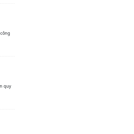
 công
ản quy