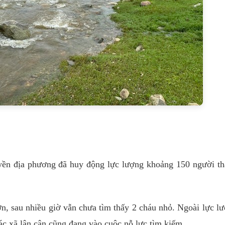
uyền địa phương đã huy động lực lượng khoảng 150 người t
ớn, sau nhiều giờ vẫn chưa tìm thấy 2 cháu nhỏ. Ngoài lực lư
c xã lân cận cũng đang vào cuộc nỗ lực tìm kiếm.