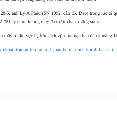
 28/6, anh Lý A Phẩu (SN 1992, dân tộc Dao) trong lúc đi q
2 để bẫy chim không may đã trượt chân xuống suối.
m thấy ở khu vực hạ lưu cách vị trí tai nạn ban đầu khoảng 
n/khan-truong-tim-kiem-2-chau-be-mat-tich-khi-di-bat-ca-tai