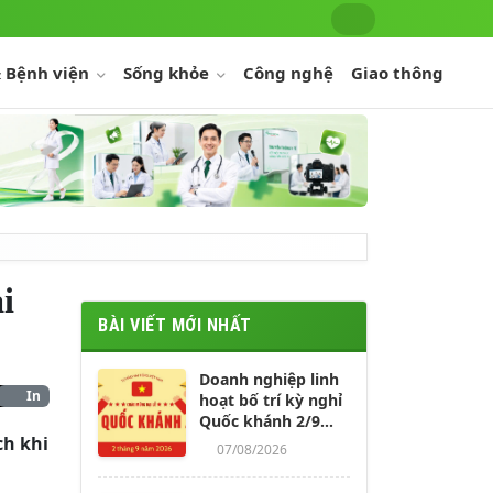
 Bệnh viện
Sống khỏe
Công nghệ
Giao thông
i
BÀI VIẾT MỚI NHẤT
Doanh nghiệp linh
In
hoạt bố trí kỳ nghỉ
Quốc khánh 2/9
ch khi
kéo dài 4-5 ngày
07/08/2026
cho người lao động