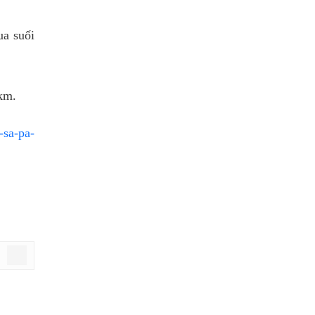
ua suối
1km.
-sa-pa-