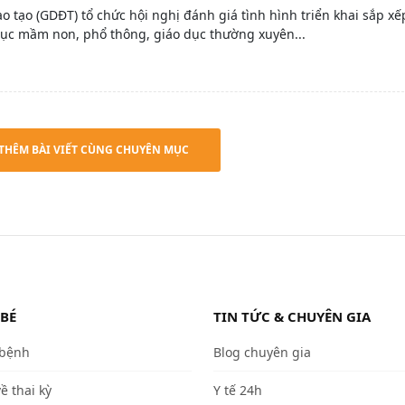
o tạo (GDĐT) tổ chức hội nghị đánh giá tình hình triển khai sắp xếp
dục mầm non, phổ thông, giáo dục thường xuyên...
THÊM BÀI VIẾT CÙNG CHUYÊN MỤC
 BÉ
TIN TỨC & CHUYÊN GIA
 bệnh
Blog chuyên gia
về thai kỳ
Y tế 24h