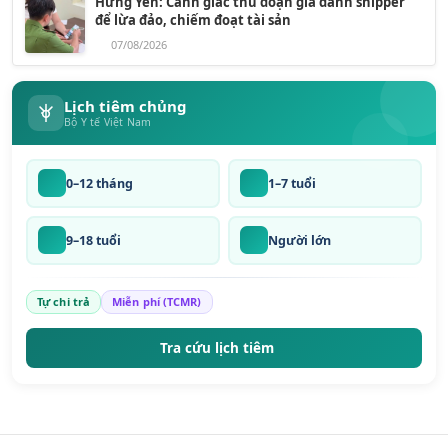
Hưng Yên: Cảnh giác thủ đoạn giả danh shipper
để lừa đảo, chiếm đoạt tài sản
07/08/2026
Lịch tiêm chủng
Bộ Y tế Việt Nam
0–12 tháng
1–7 tuổi
9–18 tuổi
Người lớn
Tự chi trả
Miễn phí (TCMR)
Tra cứu lịch tiêm