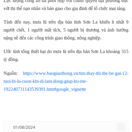
Lực lượng công an đã phối hợp với chính quyền địa phương trục
vớt thi thể nạn nhân và bàn giao cho gia đình để tổ chức mai táng.
Tính đến nay, mưa lũ trên địa bàn tỉnh Sơn La khiến ít nhất 9
người chết, 1 người mất tích, 5 người bị thương và ảnh hưởng
nặng nề đến các công trình giao thông, nông nghiệp.
Ước tính tổng thiệt hại do mưa lũ trên địa bàn Sơn La khoảng 315
tỷ đồng.
Nguồn:
https://www.baogiaothong.vn/tim-thay-thi-the-be-gai-12-
tuoi-bi-lu-cuon-khi-di-lam-dong-giup-bo-me-
192240731143539391.htm#google_vignette
01/08/2024