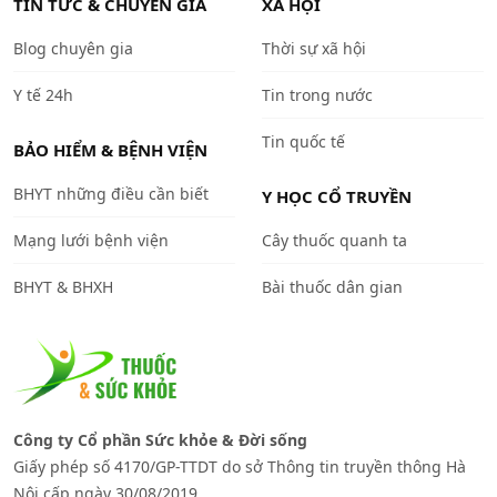
TIN TỨC & CHUYÊN GIA
XÃ HỘI
Blog chuyên gia
Thời sự xã hội
Y tế 24h
Tin trong nước
Tin quốc tế
BẢO HIỂM & BỆNH VIỆN
BHYT những điều cần biết
Y HỌC CỔ TRUYỀN
Mạng lưới bệnh viện
Cây thuốc quanh ta
BHYT & BHXH
Bài thuốc dân gian
Công ty Cổ phần Sức khỏe & Đời sống
Giấy phép số 4170/GP-TTDT do sở Thông tin truyền thông Hà
Nội cấp ngày 30/08/2019