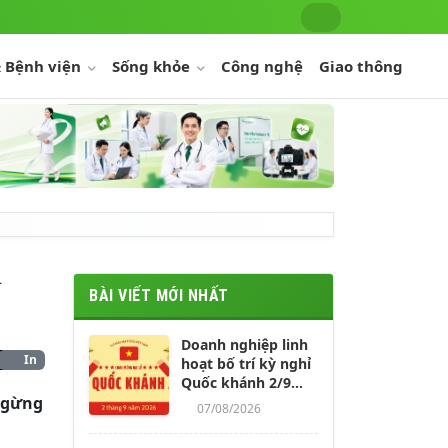
 Bệnh viện
Sống khỏe
Công nghệ
Giao thông
ị
BÀI VIẾT MỚI NHẤT
Doanh nghiệp linh
In
hoạt bố trí kỳ nghỉ
Quốc khánh 2/9
 ngừng
kéo dài 4-5 ngày
07/08/2026
cho người lao động