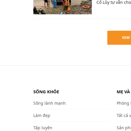
Cổ Lũy tự vẫn cho
XEM 
SỐNG KHỎE
MẸ VÀ
Sống lành mạnh
Phòng
Làm đẹp
Tất cả 
Tập luyện
Sản ph