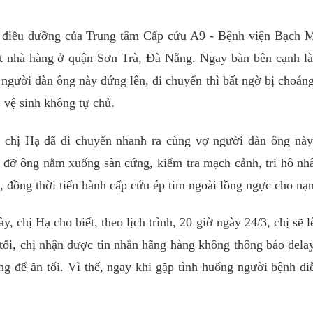
, điều dưỡng của Trung tâm Cấp cứu A9 - Bệnh viện Bạch 
ột nhà hàng ở quận Sơn Trà, Đà Nẵng. Ngay bàn bên cạnh l
người đàn ông này đứng lên, di chuyển thì bất ngờ bị choáng,
 vệ sinh không tự chủ.
, chị Hạ đã di chuyển nhanh ra cùng vợ người đàn ông nà
ã đỡ ông nằm xuống sàn cứng, kiểm tra mạch cảnh, tri hô nh
, đồng thời tiến hành cấp cứu ép tim ngoài lồng ngực cho nạ
y, chị Hạ cho biết, theo lịch trình, 20 giờ ngày 24/3, chị sẽ 
 tối, chị nhận được tin nhắn hãng hàng không thông báo dela
 để ăn tối. Vì thế, ngay khi gặp tình huống người bệnh di