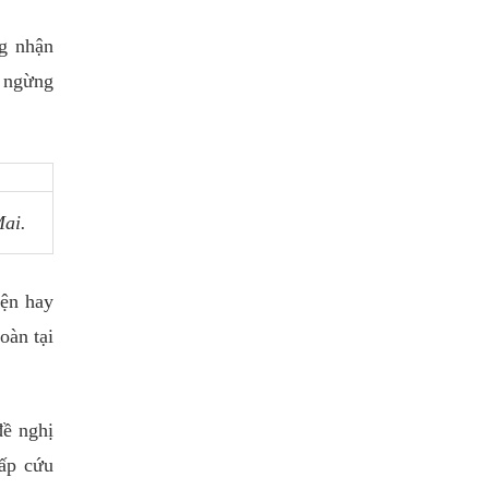
ng nhận
u ngừng
Mai.
iện hay
oàn tại
đề nghị
ấp cứu