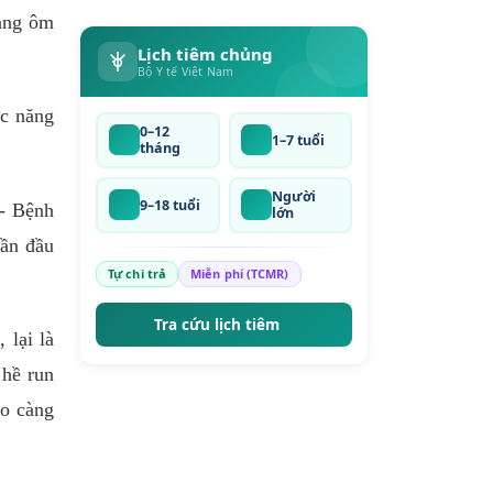
đang ôm
Lịch tiêm chủng
Bộ Y tế Việt Nam
ức năng
0–12
1–7 tuổi
tháng
Người
9–18 tuổi
 - Bệnh
lớn
lần đầu
Tự chi trả
Miễn phí (TCMR)
Tra cứu lịch tiêm
 lại là
 hề run
ão càng