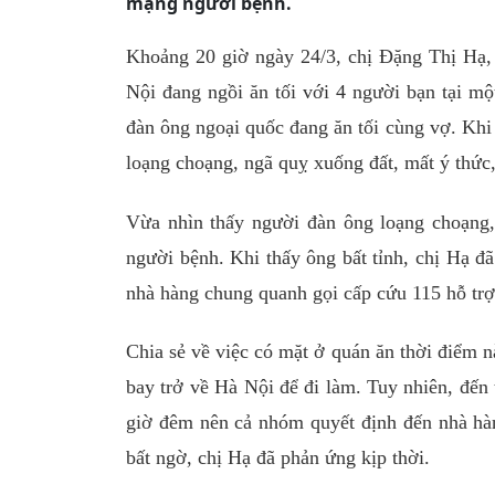
mạng người bệnh.
Khoảng 20 giờ ngày 24/3, chị Đặng Thị Hạ
Nội đang ngồi ăn tối với 4 người bạn tại m
đàn ông ngoại quốc đang ăn tối cùng vợ. Khi 
loạng choạng, ngã quỵ xuống đất, mất ý thức,
Vừa nhìn thấy người đàn ông loạng choạng
người bệnh. Khi thấy ông bất tỉnh, chị Hạ đ
nhà hàng chung quanh gọi cấp cứu 115 hỗ trợ
Chia sẻ về việc có mặt ở quán ăn thời điểm nà
bay trở về Hà Nội để đi làm. Tuy nhiên, đến
giờ đêm nên cả nhóm quyết định đến nhà hàng
bất ngờ, chị Hạ đã phản ứng kịp thời.