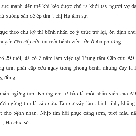
 sức mạnh đến thế khi kéo được chú ra khỏi tay người vợ 
chú xuống sàn để ép tim", chị Hạ tâm sự.
gực theo chu kỳ thì bệnh nhân có ý thức trở lại, ổn định ch
uyển đến cấp cứu tại một bệnh viện lớn ở địa phương.
ô 29 tuổi, đã có 7 năm làm việc tại Trung tâm Cấp cứu A9
ng tim, phải cấp cứu ngay trong phòng bệnh, nhưng đây là 
ng đồng.
nhân ngừng tim. Nhưng em tự hào là một nhân viên của A9,
ời ngừng tim là cấp cứu. Em cứ vậy làm, bình tĩnh, không
hất cho bệnh nhân. Nhịp tim hồi phục càng sớm, tưới máu n
, Hạ chia sẻ.