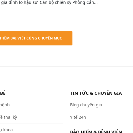
 gia đình lo hậu sự. Cán bộ chiến sỹ Phòng Cản...
THÊM BÀI VIẾT CÙNG CHUYÊN MỤC
 BÉ
TIN TỨC & CHUYÊN GIA
 bệnh
Blog chuyên gia
về thai kỳ
Y tế 24h
ụ khoa
BẢO HIỂM & BỆNH VIỆN