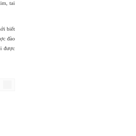
im, tai
ới biết
ược đào
ội được