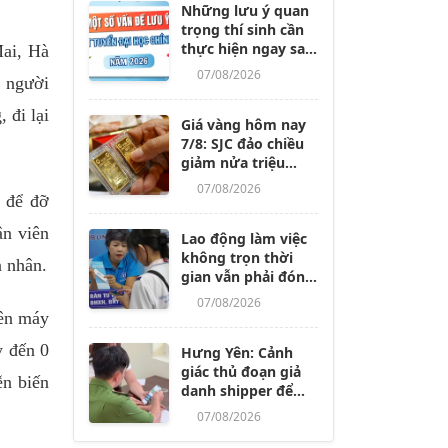
Những lưu ý quan
trọng thí sinh cần
thực hiện ngay sau
Mai, Hà
khi các trường
07/08/2026
à người
công bố điểm
chuẩn
 đi lại
Giá vàng hôm nay
7/8: SJC đảo chiều
giảm nửa triệu
đồng/lượng
07/08/2026
y để đỡ
ân viên
Lao động làm việc
không trọn thời
n nhân.
gian vẫn phải đóng
BHXH, dù nghỉ
07/08/2026
không lương từ 14
lên máy
ngày trở lên
y đến 0
Hưng Yên: Cảnh
giác thủ đoạn giả
ễn biến
danh shipper để
lừa đảo, chiếm
07/08/2026
đoạt tài sản