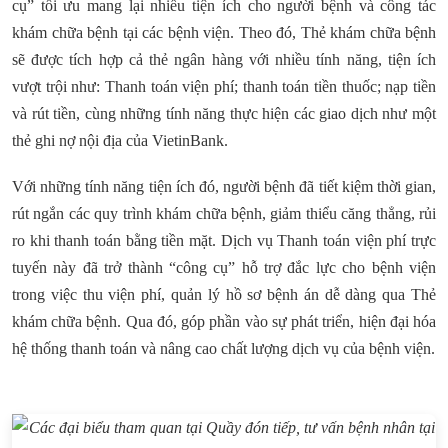
cụ” tối ưu mang lại nhiều tiện ích cho người bệnh và công tác
khám chữa bệnh tại các bệnh viện. Theo đó, Thẻ khám chữa bệnh
sẽ được tích hợp cả thẻ ngân hàng với nhiều tính năng, tiện ích
vượt trội như: Thanh toán viện phí; thanh toán tiền thuốc; nạp tiền
và rút tiền, cùng những tính năng thực hiện các giao dịch như một
thẻ ghi nợ nội địa của VietinBank.
Với những tính năng tiện ích đó, người bệnh đã tiết kiệm thời gian,
rút ngắn các quy trình khám chữa bệnh, giảm thiểu căng thẳng, rủi
ro khi thanh toán bằng tiền mặt. Dịch vụ Thanh toán viện phí trực
tuyến này đã trở thành “công cụ” hỗ trợ đắc lực cho bệnh viện
trong việc thu viện phí, quản lý hồ sơ bệnh án dễ dàng qua Thẻ
khám chữa bệnh. Qua đó, góp phần vào sự phát triển, hiện đại hóa
hệ thống thanh toán và nâng cao chất lượng dịch vụ của bệnh viện.