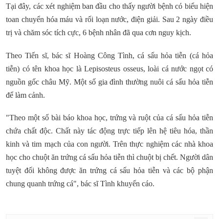
Tại đây, các xét nghiệm ban đầu cho thấy người bệnh có biểu hiện
toan chuyển hóa máu và rối loạn nước, điện giải. Sau 2 ngày điều
trị và chăm sóc tích cực, 6 bệnh nhân đã qua cơn nguy kịch.
Theo Tiến sĩ, bác sĩ Hoàng Công Tình, cá sấu hỏa tiễn (cá hỏa
tiễn) có tên khoa học là Lepisosteus osseus, loài cá nước ngọt có
nguồn gốc châu Mỹ. Một số gia đình thường nuôi cá sấu hỏa tiễn
để làm cảnh.
"Theo một số bài báo khoa học, trứng và ruột của cá sấu hỏa tiễn
chứa chất độc. Chất này tác động trực tiếp lên hệ tiêu hóa, thần
kinh và tim mạch của con người. Trên thực nghiệm các nhà khoa
học cho chuột ăn trứng cá sấu hỏa tiễn thì chuột bị chết. Người dân
tuyệt đối không được ăn trứng cá sấu hỏa tiễn và các bộ phận
chung quanh trứng cá", bác sĩ Tình khuyến cáo.