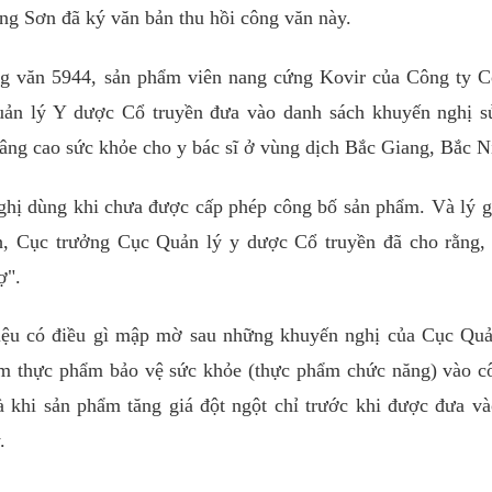
g Sơn đã ký văn bản thu hồi công văn này.
ng văn 5944, sản phẩm viên nang cứng Kovir của Công ty 
ản lý Y dược Cổ truyền đưa vào danh sách khuyến nghị s
nâng cao sức khỏe cho y bác sĩ ở vùng dịch Bắc Giang, Bắc N
hị dùng khi chưa được cấp phép công bố sản phẩm. Và lý g
h, Cục trưởng Cục Quản lý y dược Cổ truyền đã cho rằng,
ợ".
"liệu có điều gì mập mờ sau những khuyến nghị của Cục Qu
ẩm thực phẩm bảo vệ sức khỏe (thực phẩm chức năng) vào c
là khi sản phẩm tăng giá đột ngột chỉ trước khi được đưa v
.