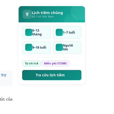
Lịch tiêm chủng
Bộ Y tế Việt Nam
0–12
1–7 tuổi
tháng
Người
9–18 tuổi
lớn
Tự chi trả
Miễn phí (TCMR)
 trợ
Tra cứu lịch tiêm
tín của