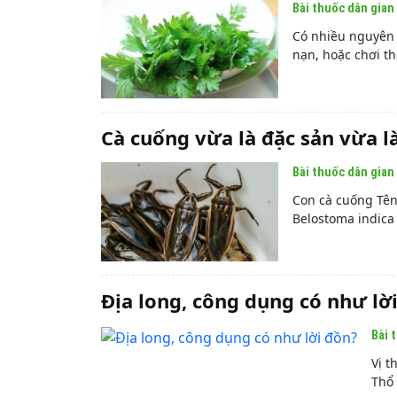
Bài thuốc dân gian
Có nhiều nguyên 
nạn, hoặc chơi t
Cà cuống vừa là đặc sản vừa l
Bài thuốc dân gian
Con cà cuống Tên
Belostoma indica 
Địa long, công dụng có như lờ
Bài 
Vị t
Thổ 