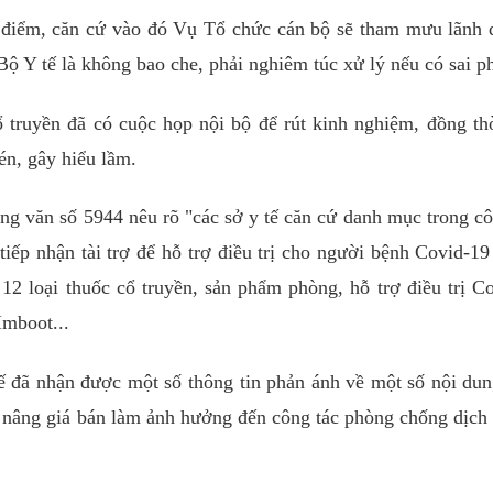
 điểm, căn cứ vào đó Vụ Tổ chức cán bộ sẽ tham mưu lãnh
Bộ Y tế là không bao che, phải nghiêm túc xử lý nếu có sai p
truyền đã có cuộc họp nội bộ để rút kinh nghiệm, đồng th
én, gây hiểu lầm.
ng văn số 5944 nêu rõ "các sở y tế căn cứ danh mục trong c
ếp nhận tài trợ để hỗ trợ điều trị cho người bệnh Covid-19 
2 loại thuốc cổ truyền, sản phẩm phòng, hỗ trợ điều trị C
Imboot...
ế đã nhận được một số thông tin phản ánh về một số nội du
, nâng giá bán làm ảnh hưởng đến công tác phòng chống dịch