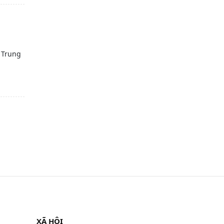
ừ Trung
XÃ HỘI