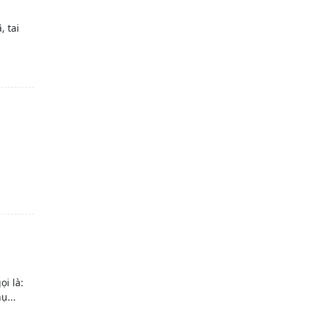
 tai
ọi là:
ụ...