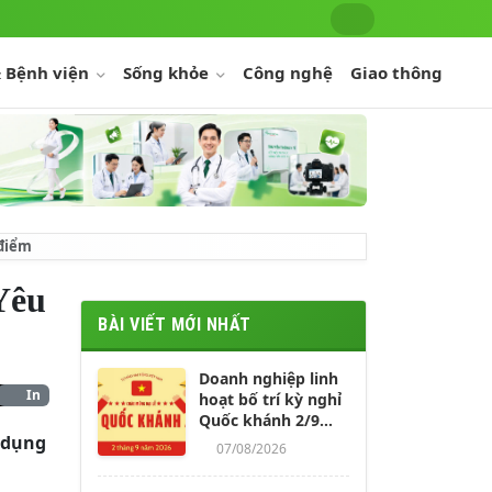
 Bệnh viện
Sống khỏe
Công nghệ
Giao thông
 điểm
Yêu
BÀI VIẾT MỚI NHẤT
Doanh nghiệp linh
In
hoạt bố trí kỳ nghỉ
Quốc khánh 2/9
 dụng
kéo dài 4-5 ngày
07/08/2026
cho người lao động