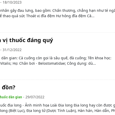
- 18/10/2023
nhân gây đau lưng, bao gồm: Chấn thương, chẳng hạn như té ngã,
hể thao quá sức Thoát vị đĩa đệm Hư hỏng đĩa đệm Că...
à vị thuốc đáng quý
- 31/12/2022
 dân gian: Cà cuống còn gọi là sâu quế, đà cuống; Tên khoa học:
Vitalis; Họ: Chân bơi - Belostomatidae; Công dụng: dù...
i đồn?
- 29/07/2022
thuốc dân gian
huốc địa long - Ảnh minh họa Loài Địa long Địa long hay còn được g
long (Biệt Lục), Địa long tử (Dược Tính Luận), Hàn hán, Hàn dẫn, Ph