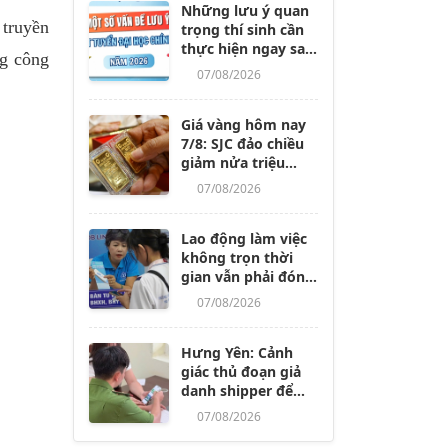
Những lưu ý quan
 truyền
trọng thí sinh cần
thực hiện ngay sau
ng công
khi các trường
07/08/2026
công bố điểm
chuẩn
Giá vàng hôm nay
7/8: SJC đảo chiều
giảm nửa triệu
đồng/lượng
07/08/2026
Lao động làm việc
không trọn thời
gian vẫn phải đóng
BHXH, dù nghỉ
07/08/2026
không lương từ 14
ngày trở lên
Hưng Yên: Cảnh
giác thủ đoạn giả
danh shipper để
lừa đảo, chiếm
07/08/2026
đoạt tài sản