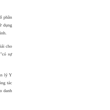
Cổ phần
ử dụng
inh.
iải cho
 "có sự
ản lý Y
ông tác
ào danh