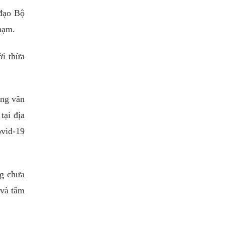
 đạo Bộ
hạm.
ời thừa
ông văn
tại địa
ovid-19
ng chưa
 và tâm